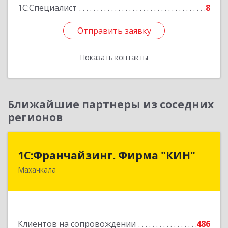
1С:Специалист
8
Отправить заявку
Отправить заявку
Показать контакты
Назад
Ближайшие партнеры из соседних
регионов
1С:Франчайзинг. Фирма "КИН"
1С:Франчайзинг. Фирма "КИН"
Махачкала
367030, Дагестан Респ, Махачкала г, И.Казака
ул, дом № 31
Подробнее
Клиентов на сопровождении
486