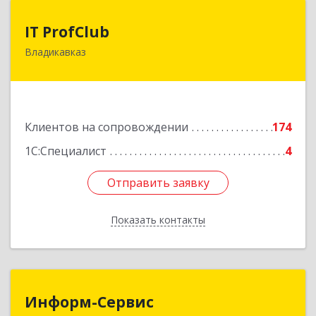
IT ProfClub
IT ProfClub
Владикавказ
362045, Северная Осетия - Алания Респ,
Владикавказ г, Международная ул, дом № 2 "А",
этаж 5, каб.507
Подробнее
Клиентов на сопровождении
174
1С:Специалист
4
Отправить заявку
Отправить заявку
Показать контакты
Назад
Информ-Сервис
Информ-Сервис