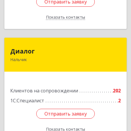
Отправить заявку
Отправить заявку
Показать контакты
Назад
Диалог
Диалог
Нальчик
360016, Кабардино-Балкарская Респ, Нальчик г,
Калюжного ул, дом № 3, этаж 2
Подробнее
Клиентов на сопровождении
202
1С:Специалист
2
Отправить заявку
Отправить заявку
Показать контакты
Назад