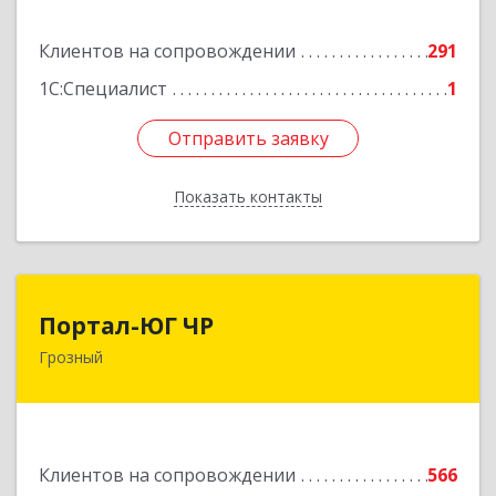
Подробнее
Клиентов на сопровождении
291
1С:Специалист
1
Отправить заявку
Отправить заявку
Показать контакты
Назад
Портал-ЮГ ЧР
Портал-ЮГ ЧР
Грозный
364906, Чеченская Респ, Грозный г, Путина пр-
кт, дом № 30
Подробнее
Клиентов на сопровождении
566