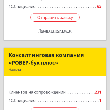
1С:Специалист
65
Отправить заявку
Отправить заявку
Показать контакты
Назад
Консалтинговая компания
Консалтинговая компания
«РОВЕР-бух плюс»
«РОВЕР-бух плюс»
Нальчик
360004, Кабардино-Балкарская Респ, Нальчик г,
Кирова ул, дом № 233
Клиентов на сопровождении
231
Подробнее
1С:Специалист
1