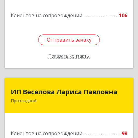
г, Кирова ул, дом № 41
Клиентов на сопровождении
106
Подробнее
Отправить заявку
Отправить заявку
Показать контакты
Назад
ИП Веселова Лариса Павловна
ИП Веселова Лариса Павловна
Прохладный
361045, Кабардино-Балкарская Респ,
Прохладный г, Добровольская ул, дом № 31
Подробнее
Клиентов на сопровождении
98