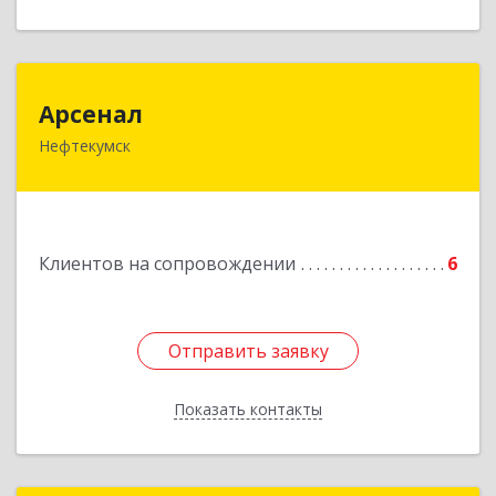
Арсенал
Арсенал
Нефтекумск
Ставропольский край, Нефтекумск г,
Дзержинского ул, дом № 11А
Подробнее
Клиентов на сопровождении
6
Отправить заявку
Отправить заявку
Показать контакты
Назад