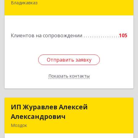
Владикавказ
362020, Северная Осетия - Алания Респ,
Владикавказ г, Островского ул, дом № 12, пом.3
Подробнее
Клиентов на сопровождении
105
Отправить заявку
Отправить заявку
Показать контакты
Назад
ИП Журавлев Алексей
ИП Журавлев Алексей
Александрович
Александрович
Моздок
363750, Северная Осетия - Алания Респ, Моздок