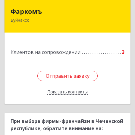
Фаркомъ
Фаркомъ
Буйнакск
Подробнее
Клиентов на сопровождении
3
Отправить заявку
Отправить заявку
Показать контакты
Назад
При выборе фирмы-франчайзи в Чеченской
республике, обратите внимание на: