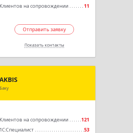
Клиентов на сопровождении
11
Отправить заявку
Отправить заявку
Показать контакты
Назад
AKBIS
айджан
AKBIS
Баку
AZ1007, Азербайджан, г. Баку, ул. Ак.
Мирали Гашгая, квартал 748, кв. 2
Подробнее
Клиентов на сопровождении
121
1С:Специалист
53