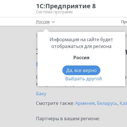
1С:Предприятие 8
Система программ
Россия
Пр
Главная
Тарифы ИТС
ИТС Бюджет
ИТС Бюдж
Информация на сайте будет
отображаться для региона
Заказать ИТС Бюдже
Россия
в Азербайджане
Да, все верно
Ознакомьтесь с информационными карт
Выбрать другой
внедрение продукта.
Баку
Смотрите также:
Армения
,
Беларусь
,
Ка
Партнеры в вашем регионе: