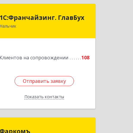
1С:Франчайзинг. ГлавБух
1С:Франчайзинг. ГлавБух
Нальчик
360000, Кабардино-Балкарская Респ,
Нальчик г, Пачева ул, дом № 13, ТОД
Европа, этаж 3, оф.2
Подробнее
Клиентов на сопровождении
108
Отправить заявку
Отправить заявку
Показать контакты
Назад
Фаркомъ
Фаркомъ