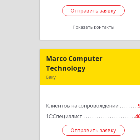
Отправить заявку
Отправить заявку
Показать контакты
Назад
Marco Computer
Marco Compute
Technology
Technolog
Баку
370010, Баку, Азербайджан
ул.Низами, 125/2
Клиентов на сопровождении
Подробне
1С:Специалист
4
Отправить заявку
Отправить заявку