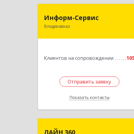
Информ-Серви
Информ-Сервис
Владикавказ
362020, Северная Осетия - Алани
Респ, Владикавказ г, Островского ул
дом № 12, пом.
Подробне
Клиентов на сопровождении
10
Отправить заявку
Отправить заявку
Показать контакты
Назад
ЛАЙН 36
ЛАЙН 360