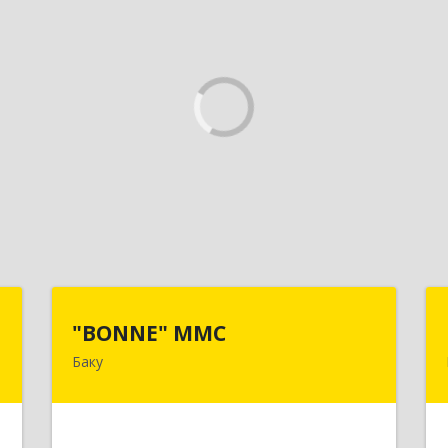
Z
"BONNE" MMC
"BONNE" MMC
Баку
,
AZ1033, Азербайджан, г. Баку, пр
6
Г.Алиева 95, ITS дверь 24
е
Подробнее