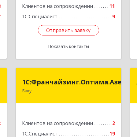
8
Клиентов на сопровождении
11
7
1С:Специалист
9
Отправить заявку
Отправить заявку
Показать контакты
Назад
t
анчайзинг.Оптима.Азербайджан
1С:Франчайзинг.Оптима.Азерб
Баку
.
Азербайджан, Баку, AZ1075, улица
r
Ахмед Раджабли 156, Пентхаус 63
е
Подробнее
2
Клиентов на сопровождении
2
1
1С:Специалист
19