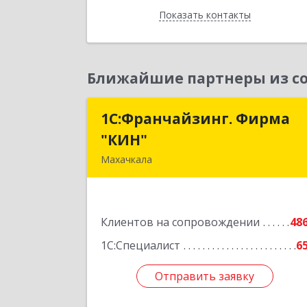
Показать контакты
Назад
Ближайшие партнеры из со
1С:Франчайзинг. Фирма
1С:Франчайзинг. Фирм
"КИН"
"КИН
Махачкала
367030, Дагестан Респ, Махачкала г
И.Казака ул, дом № 3
Клиентов на сопровождении
48
Подробне
1С:Специалист
6
Отправить заявку
Отправить заявку