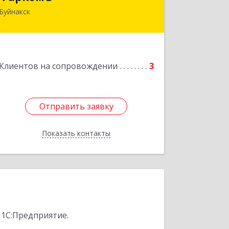
Буйнакск
Подробнее
Клиентов на сопровождении
3
Отправить заявку
Отправить заявку
Показать контакты
Назад
 1С:Предприятие.