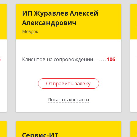
с
ИП Журавлев Алексей
ИП Журавлев Алексей
Александрович
Александрович
я
Моздок
,
363750, Северная Осетия - Алания
3
Респ, Моздок г, Кирова ул, дом № 41
е
5
Клиентов на сопровождении
106
Подробнее
Отправить заявку
Отправить заявку
Показать контакты
Назад
0
Сервис-ИТ
Сервис-ИТ