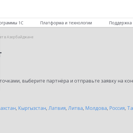
ограммы 1С
Платформа и технологии
Поддержка 
ет в Азербайджане
т
очками, выберите партнёра и отправьте заявку на ко
захстан
,
Кыргызстан
,
Латвия
,
Литва
,
Молдова
,
Россия
,
Та