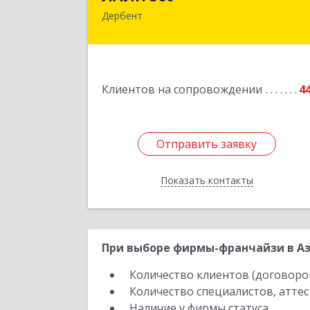
Дербент
368600, Дагестан Респ, Дербент г
Ю.Гагарина ул, домовладение № 14
пом.
Подробне
Клиентов на сопровождении
4
Отправить заявку
Отправить заявку
Показать контакты
Назад
При выборе фирмы-франчайзи в Аз
Количество клиентов (договоро
Количество специалистов, атте
Наличие у фирмы статуса