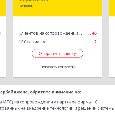
Назрань
,
386102, Ингушетия Респ, Назрань г,
,
Центральный округ тер, Московская
1
ул, дом № 7, этаж 2, офис 1
е
Подробнее
4
Клиентов на сопровождении
46
1С:Специалист
2
Отправить заявку
Отправить заявку
Показать контакты
Назад
ербайджане, обратите внимание на:
в ИТС) на сопровождении у партнера фирмы 1С.
стованных на внедрение технологий и решений системы