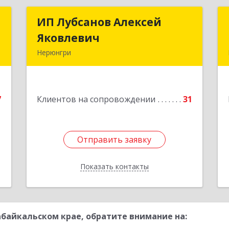
с
ИП Лубсанов Алексей
ИП Лубсанов Алексей
Яковлевич
Яковлевич
й
Нерюнгри
.
675002, Амурская область, г.
4
Благовещенск, ул. Краснофлотская
,77/1, кв.38
е
7
Клиентов на сопровождении
31
Подробнее
Отправить заявку
Отправить заявку
Показать контакты
Назад
байкальском крае, обратите внимание на: