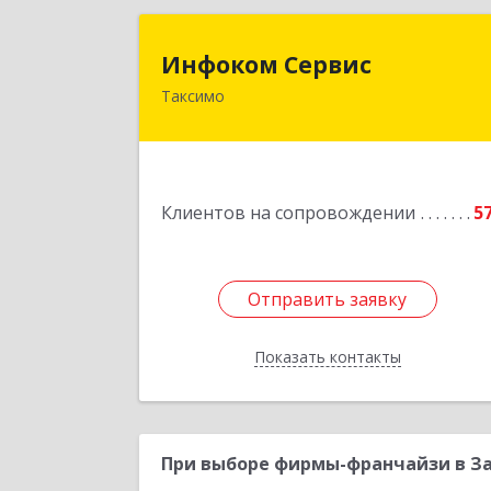
Инфоком Серви
Инфоком Сервис
Таксимо
671560, Республика Бурятия, Муйски
р-н, пгт. Таксимо, ул
Железнодорожников, дом 1
Подробне
Клиентов на сопровождении
5
Отправить заявку
Отправить заявку
Показать контакты
Назад
При выборе фирмы-франчайзи в За