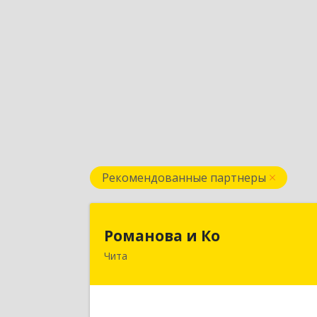
Рекомендованные партнеры
Романова и К
Романова и Ко
Чита
672000, Забайкальский край, Чита г
Анохина ул, дом № 91, оф.703, а/я 106
Подробне