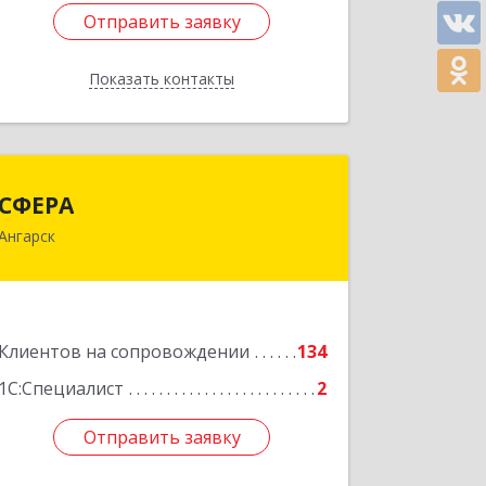
Отправить заявку
Отправить заявку
Показать контакты
Назад
СФЕРА
СФЕРА
Ангарск
665816, Иркутская обл, Ангарск г, 177-
й кв-л, дом № 6, оф.159
Подробнее
Клиентов на сопровождении
134
1С:Специалист
2
Отправить заявку
Отправить заявку