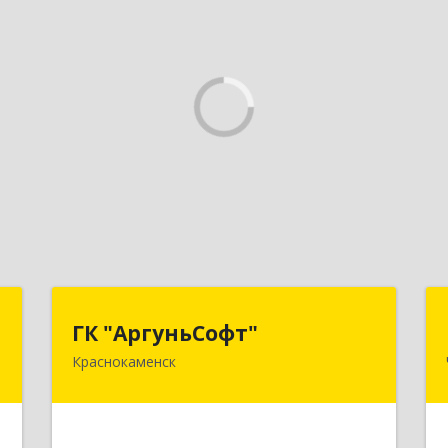
о
ГК "АргуньСофт"
ГК "АргуньСофт"
Краснокаменск
,
674673, Забайкальский край,
2
Краснокаменский р-н, Краснокаменск
г, Строителей пр-кт, "Бизнес-
центр",3-й этаж
е