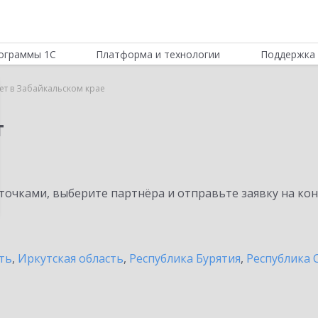
ограммы 1С
Платформа и технологии
Поддержка 
т в Забайкальском крае
т
очками, выберите партнёра и отправьте заявку на ко
ть
,
Иркутская область
,
Республика Бурятия
,
Республика С