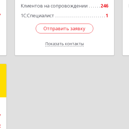
1
Клиентов на сопровождении
246
Подробнее
7
1С:Специалист
1
Отправить заявку
Отправить заявку
Показать контакты
Назад
я
Е
,
1
7
е
2