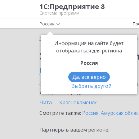
1С:Предприятие 8
Система программ
Россия
Пр
Главная
Тарифы ИТС
ИТС Бюджет
ИТС Бюдже
Информация на сайте будет
отображаться для региона
Заказать ИТС Бюдже
Россия
в Забайкальском крае
Да, все верно
Ознакомьтесь с информационными карт
Выбрать другой
внедрение продукта.
Чита
Краснокаменск
Смотрите также:
Россия
,
Амурская облас
Партнеры в вашем регионе: