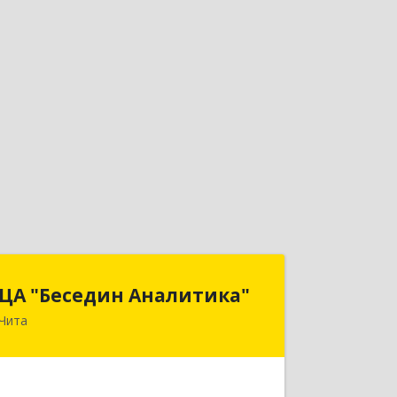
ЦА "Беседин Аналитика"
ЦА "Беседин Аналитика"
Чита
672039, Забайкальский край, Чита г,
Красноярская ул, дом № 24, корпус а,
оф.401