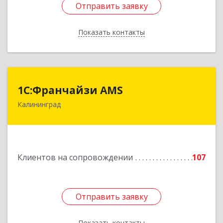
Отправить заявку
Отправить заявку
Показать контакты
Назад
1С:Франчайзи AMS
1С:Франчайзи AMS
Калининград
238325, Калининградская обл, Гурьевский р-н,
Луговое п, Центральная ул, дом № 17
Подробнее
Клиентов на сопровождении
107
Отправить заявку
Отправить заявку
Показать контакты
Назад