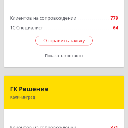
Подробнее
Клиентов на сопровождении
779
1С:Специалист
64
Отправить заявку
Отправить заявку
Показать контакты
Назад
ГК Решение
ГК Решение
Калининград
236038, Калининградская обл, Калининград г,
Липовая аллея ул, дом № 2
Подробнее
Клиентов на сопровождении
371