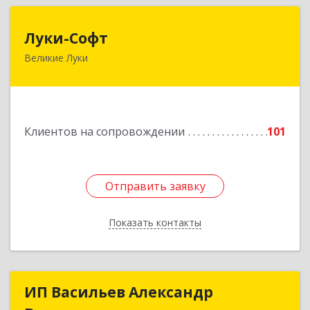
Луки-Софт
Луки-Софт
Великие Луки
182113, Псковская обл, Великие Луки г,
Октябрьский пр-кт, дом № 56А, оф.2
Подробнее
Клиентов на сопровождении
101
Отправить заявку
Отправить заявку
Показать контакты
Назад
ИП Васильев Александр
ИП Васильев Александр