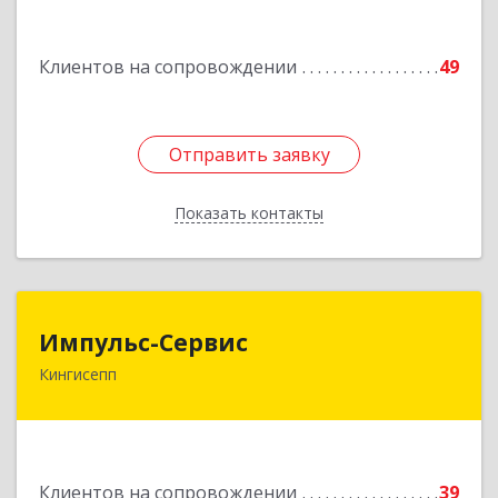
дом № 13
Клиентов на сопровождении
49
Подробнее
Отправить заявку
Отправить заявку
Показать контакты
Назад
Импульс-Сервис
Импульс-Сервис
Кингисепп
188480, Ленинградская обл, Кингисеппский р-н,
Кингисепп г, Воровского ул, дом № 40/15
Подробнее
Клиентов на сопровождении
39