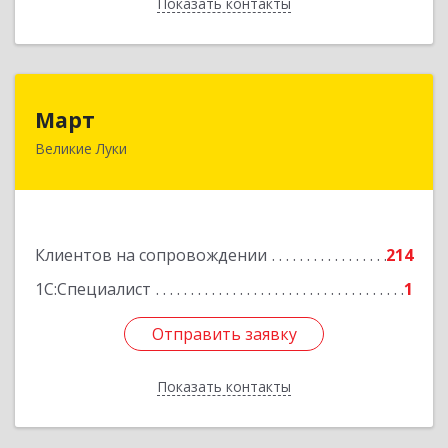
Показать контакты
Назад
Март
Март
Великие Луки
182113, Псковская обл, Великие Луки г,
Ботвина ул, дом № 17 А, пом.1003
Подробнее
Клиентов на сопровождении
214
1С:Специалист
1
Отправить заявку
Отправить заявку
Показать контакты
Назад