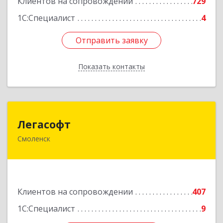
Клиентов на сопровождении
729
1С:Специалист
4
Отправить заявку
Отправить заявку
Показать контакты
Назад
Легасофт
Легасофт
Смоленск
214018, Смоленская обл, Смоленск г, Ново-
Рославльская ул, дом № 13
Подробнее
Клиентов на сопровождении
407
1С:Специалист
9