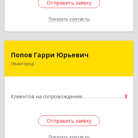
Отправить заявку
Отправить заявку
Показать контакты
Назад
Попов Гарри Юрьевич
Попов Гарри Юрьевич
Ивангород
Подробнее
Клиентов на сопровождении
3
Отправить заявку
Отправить заявку
Показать контакты
Назад