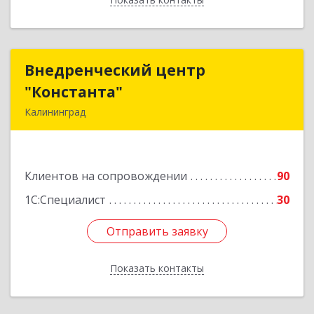
Внедренческий центр
Внедренческий центр
"Константа"
"Константа"
Калининград
236006, Калининградская обл, Калининград г,
К.Маркса ул, дом № 18, оф.701
Клиентов на сопровождении
90
Подробнее
1С:Специалист
30
Отправить заявку
Отправить заявку
Показать контакты
Назад