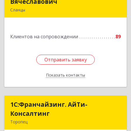
Вячеславович
Вячеславович
Сланцы
Ленинградская обл, Сланцы г, Спортивная ул,
дом № 2
Клиентов на сопровождении
89
Подробнее
Отправить заявку
Отправить заявку
Показать контакты
Назад
1С:Франчайзинг. АйТи-
1С:Франчайзинг. АйТи-
Консалтинг
Консалтинг
Торопец
172840, Тверская обл, Торопец г, Гоголя ул,