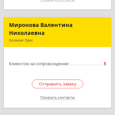
Миронова Валентина
Миронова Валентина
Николаевна
Николаевна
Великие Луки
Подробнее
Клиентов на сопровождении
5
Отправить заявку
Отправить заявку
Показать контакты
Назад