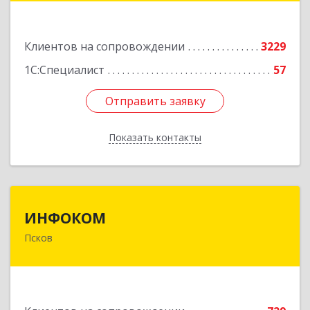
Подробнее
Клиентов на сопровождении
3229
1С:Специалист
57
Отправить заявку
Отправить заявку
Показать контакты
Назад
ИНФОКОМ
ИНФОКОМ
Псков
180000, Псковская обл, Псков г, Советская ул,
дом № 42г
Подробнее