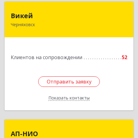
Викей
Викей
Черняховск
238150, Калининградская обл, Черняховский р-
н, Черняховск г, Гагарина ул, дом № 1а
Подробнее
Клиентов на сопровождении
52
Отправить заявку
Отправить заявку
Показать контакты
Назад
АП-НИО
АП-НИО