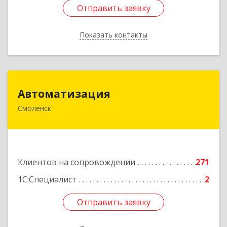
Отправить заявку
Отправить заявку
Показать контакты
Назад
Автоматизация
Автоматизация
Смоленск
214019, Смоленская обл, Смоленск г, Марии
Октябрьской ул, дом № 16, оф.107
Подробнее
Клиентов на сопровождении
271
1С:Специалист
2
Отправить заявку
Отправить заявку