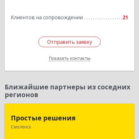
Подробнее
Клиентов на сопровождении
21
Отправить заявку
Отправить заявку
Показать контакты
Назад
Ближайшие партнеры из соседних
регионов
Простые решения
Простые решения
Смоленск
214015, Смоленская обл, Смоленск г, Большая
Краснофлотская ул, дом № 17