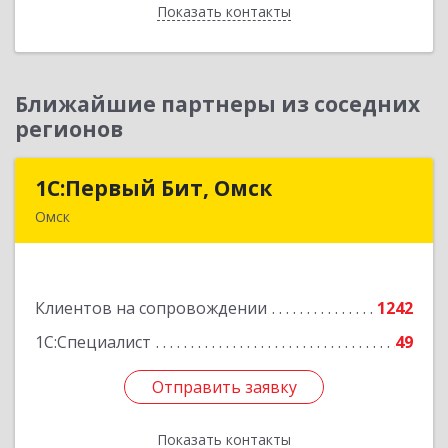
Показать контакты
Назад
Ближайшие партнеры из соседних
регионов
1С:Первый Бит, Омск
1С:Первый Бит, Омск
Омск
644099, Омская обл, Омск г, Гагарина ул, дом №
14, оф.208
Клиентов на сопровождении
1242
Подробнее
1С:Специалист
49
Отправить заявку
Отправить заявку
Показать контакты
Назад