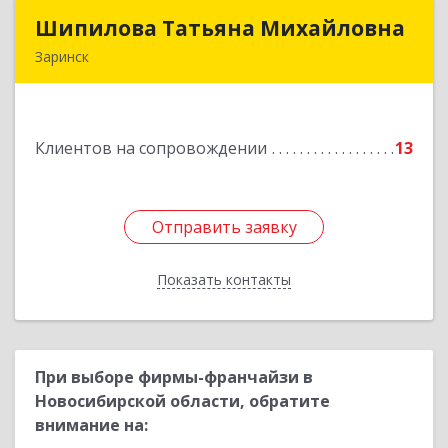
Шипилова Татьяна Михайловна
Шипилова Татьяна Михайловна
Заринск
Подробнее
Клиентов на сопровождении
13
Отправить заявку
Отправить заявку
Показать контакты
Назад
При выборе фирмы-франчайзи в
Новосибирской области, обратите
внимание на: