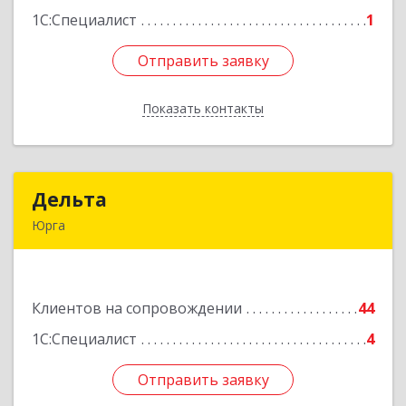
1С:Специалист
1
Отправить заявку
Отправить заявку
Показать контакты
Назад
Дельта
Дельта
Юрга
652050, Кемеровская область - Кузбасс обл,
Юрга г, Ленинградская ул, дом № 52, оф.32
Клиентов на сопровождении
44
Подробнее
1С:Специалист
4
Отправить заявку
Отправить заявку