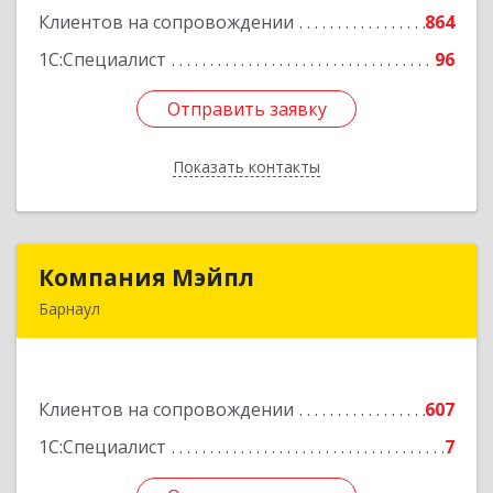
Клиентов на сопровождении
864
Подробнее
1С:Специалист
96
Отправить заявку
Отправить заявку
Показать контакты
Назад
Компания Мэйпл
Компания Мэйпл
Барнаул
656038, Алтайский край, Барнаул г,
Комсомольский пр-кт, дом № 112
Клиентов на сопровождении
607
Подробнее
1С:Специалист
7