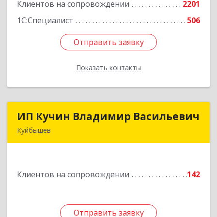
Клиентов на сопровождении
2201
Подробнее
1С:Специалист
506
Отправить заявку
Отправить заявку
Показать контакты
Назад
ИП Кучин Владимир Васильевич
ИП Кучин Владимир Васильевич
Куйбышев
632387, Новосибирская обл, Куйбышев г,
Тургенева ул, дом № 4
Клиентов на сопровождении
142
Подробнее
Отправить заявку
Отправить заявку