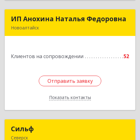
ИП Анохина Наталья Федоровна
ИП Анохина Наталья Федоровна
Новоалтайск
658041, Алтайский край, Новоалтайск г,
Белоярская ул, дом № 132
Клиентов на сопровождении
52
Подробнее
Отправить заявку
Отправить заявку
Показать контакты
Назад
Сильф
Сильф
Северск