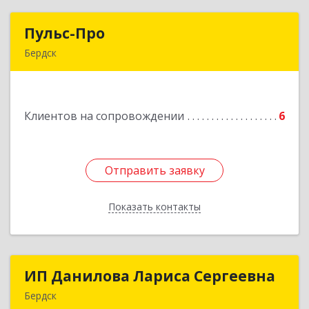
Пульс-Про
Пульс-Про
Бердск
633010, Новосибирская обл, Бердск, Ленина,
дом № 89/8, оф.509
Клиентов на сопровождении
6
Подробнее
Отправить заявку
Отправить заявку
Показать контакты
Назад
ИП Данилова Лариса Сергеевна
ИП Данилова Лариса Сергеевна
Бердск