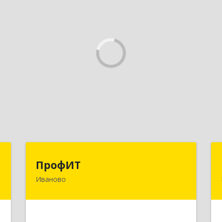
т
ПрофИТ
ПрофИТ
Иваново
-
153000, Ивановская обл, г.о. город
№
Иваново, Иваново г,
9
Конспиративный пер, дом № 7,
оф.1001