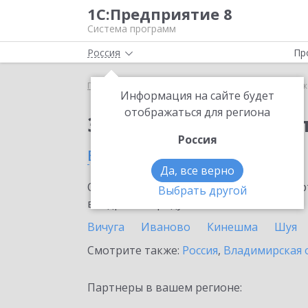
1С:Предприятие 8
Система программ
Россия
Пр
Главная
Тарифы ИТС
ИТС Бюджет
ИТС Бюдже
Информация на сайте будет
отображаться для региона
Заказать ИТС Бюдже
Россия
в Ивановской области
Да, все верно
Ознакомьтесь с информационными карт
Выбрать другой
внедрение продукта.
Вичуга
Иваново
Кинешма
Шуя
Смотрите также:
Россия
,
Владимирская 
Партнеры в вашем регионе: