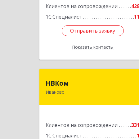
Подробне
Клиентов на сопровождении
42
1С:Специалист
1
Отправить заявку
Отправить заявку
Показать контакты
Назад
НВКо
НВКом
Иваново
153000, Ивановская обл, Иваново г
Аптечный пер, дом № 11, оф.
Подробне
Клиентов на сопровождении
33
1С:Специалист