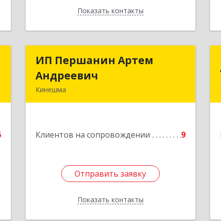
Показать контакты
Назад
х
ИП Першанин Артем
ИП Першанин Артем
й
Андреевич
Андреевич
Кинешма
,
Подробнее
6
6
Клиентов на сопровождении
9
е
Отправить заявку
Отправить заявку
Показать контакты
Назад