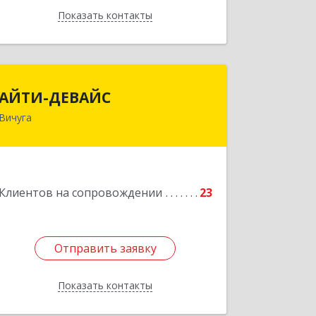
Показать контакты
Назад
АЙТИ-ДЕВАЙС
АЙТИ-ДЕВАЙС
Вичуга
155334, Ивановская обл, г.о. Вичуга,
Вичуга г, Бисирихинская ул, Здание №
81
Подробнее
Клиентов на сопровождении
23
Отправить заявку
Отправить заявку
Показать контакты
Назад