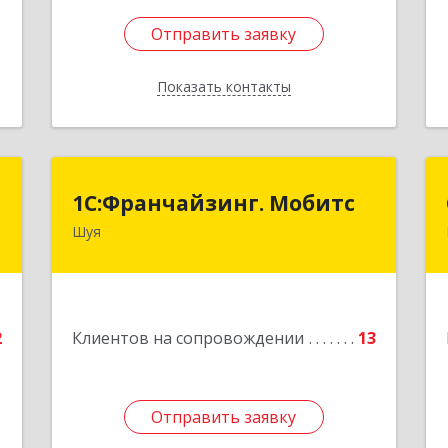
Отправить заявку
Отправить заявку
Показать контакты
Назад
я
1С:Франчайзинг. Мобитс
1С:Франчайзинг. Мобитс
Шуя
,
Подробнее
1
е
2
Клиентов на сопровождении
13
Отправить заявку
Отправить заявку