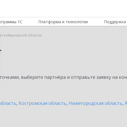
ограммы 1С
Платформа и технологии
Поддержка 
т в Ивановской области
т
очками, выберите партнёра и отправьте заявку на ко
область
,
Костромская область
,
Нижегородская область
,