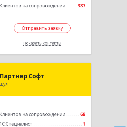
Клиентов на сопровождении
387
Отправить заявку
Отправить заявку
Показать контакты
Назад
Партнер Софт
Партнер Софт
Шуя
155900, Ивановская обл, Шуйский р-н,
Шуя г, Васильевская ул, дом № 6, оф.2
Подробнее
Клиентов на сопровождении
68
1С:Специалист
1