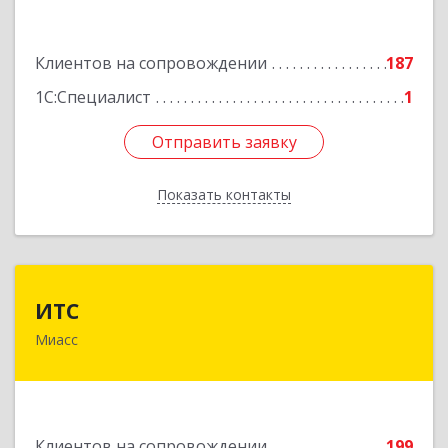
Подробнее
Клиентов на сопровождении
187
1С:Специалист
1
Отправить заявку
Отправить заявку
Показать контакты
Назад
ИТС
ИТС
Миасс
456300, Челябинская обл, Миасс г, Романенко
ул, дом № 50б
Подробнее
Клиентов на сопровождении
199