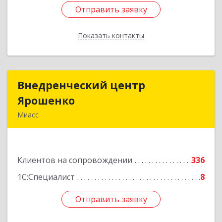
Отправить заявку
Отправить заявку
Показать контакты
Назад
Внедренческий центр
Внедренческий центр
Ярошенко
Ярошенко
Миасс
456300, Челябинская обл, Миасс г, Романенко
ул, дом № 97
Клиентов на сопровождении
336
Подробнее
1С:Специалист
8
Отправить заявку
Отправить заявку