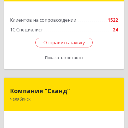
Подробнее
Клиентов на сопровождении
1522
1С:Специалист
24
Отправить заявку
Отправить заявку
Показать контакты
Назад
Компания "Сканд"
Компания "Сканд"
Челябинск
454091, Челябинская обл, Челябинск г,
Революции пл, дом № 7, оф.1.16
Подробнее