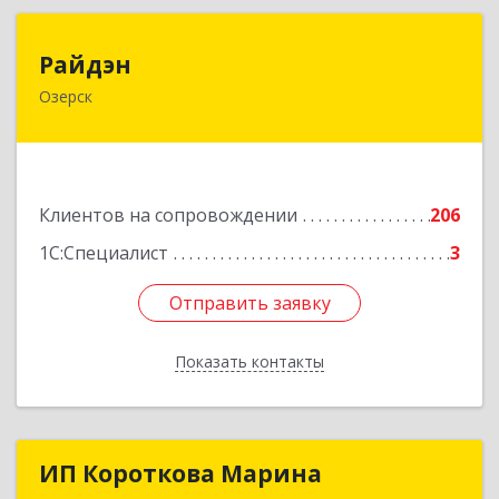
Райдэн
Райдэн
Озерск
456783, Челябинская обл, Озерск г, Ленина пр-
кт, дом № 90
Подробнее
Клиентов на сопровождении
206
1С:Специалист
3
Отправить заявку
Отправить заявку
Показать контакты
Назад
ИП Короткова Марина
ИП Короткова Марина