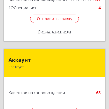
1С:Специалист
4
Отправить заявку
Отправить заявку
Показать контакты
Назад
Аккаунт
Аккаунт
Златоуст
456200, Челябинская обл, Златоуст г, 40-летия
Победы ул, дом № 54, кв.8
Подробнее
Клиентов на сопровождении
68