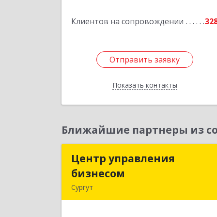
Подробне
Клиентов на сопровождении
32
Отправить заявку
Отправить заявку
Показать контакты
Назад
Ближайшие партнеры из со
Центр управления
Центр управлени
бизнесом
бизнесо
Сургут
628403, Ханты-Мансийски
Автономный округ - Югра АО, Сургу