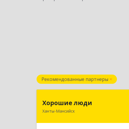
Рекомендованные партнеры
Хорошие люд
Хорошие люди
Ханты-Мансийск
628007, Ханты-Мансийски
Автономный округ - Югра АО, Ханты
Мансийск г, Светлая ул, дом № 4