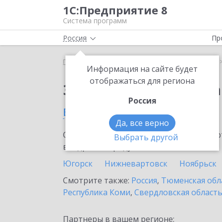
1С:Предприятие 8
Система программ
Россия
Пр
Главная
Сервисы ИТС
1С:Статус самозанятого
Информация на сайте будет
отображаться для региона
Заказать 1С:Статус с
Россия
в Ханты-Мансийске
Да, все верно
Ознакомьтесь с информационными карт
Выбрать другой
внедрение продукта.
Югорск
Нижневартовск
Ноябрьск
Смотрите также:
Россия
,
Тюменская обл
Республика Коми
,
Свердловская област
Партнеры в вашем регионе: