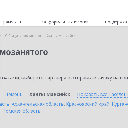
ограммы 1С
Платформа и технологии
Поддержка 
1С:Статус самозанятого в Ханты-Мансийске
амозанятого
очками, выберите партнёра и отправьте заявку на ко
Тюмень
Ханты-Мансийск
Показать все населе
асть
,
Архангельская область
,
Красноярский край
,
Курган
ь
,
Томская область