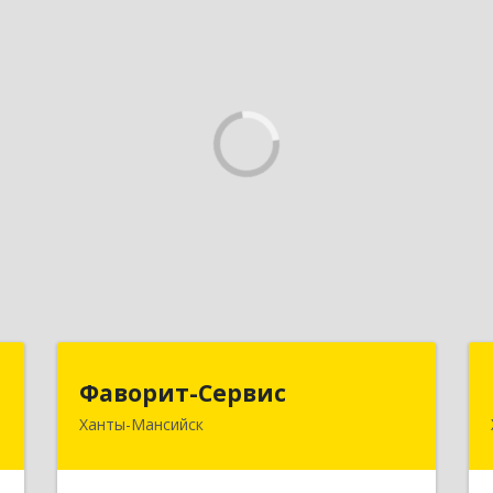
и
Фаворит-Сервис
Фаворит-Сервис
Ханты-Мансийск
й
628011, Ханты-Мансийский
-
Автономный округ - Югра АО, Ханты-
0
Мансийск г, Гагарина ул, дом № 118/1,