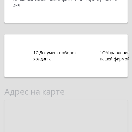
дня.
1С:Документооборот
1С:Управление
холдинга
нашей фирмой
Адрес на карте