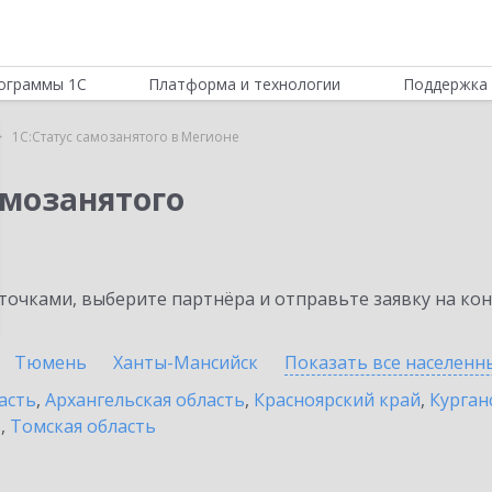
ограммы 1С
Платформа и технологии
Поддержка 
1С:Статус самозанятого в Мегионе
амозанятого
очками, выберите партнёра и отправьте заявку на ко
Тюмень
Ханты-Мансийск
Показать все населен
асть
,
Архангельская область
,
Красноярский край
,
Курган
ь
,
Томская область