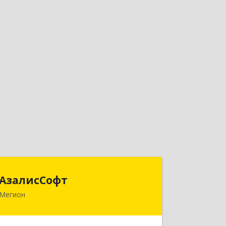
АзалисСофт
АзалисСофт
Мегион
628690, Ханты-Мансийский
Автономный округ - Югра АО, Мегион
г, Высокий пгт, Мира ул, дом № 7, кв.2