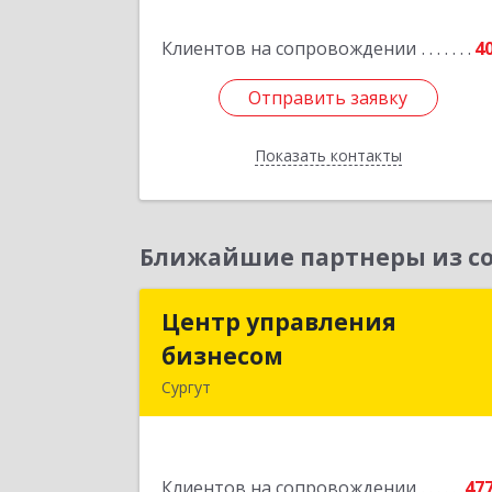
Подробне
Клиентов на сопровождении
4
Отправить заявку
Отправить заявку
Показать контакты
Назад
Ближайшие партнеры из со
Центр управления
Центр управлени
бизнесом
бизнесо
Сургут
628403, Ханты-Мансийски
Автономный округ - Югра АО, Сургу
г, Мира пр-кт, дом № 56, кв.
Клиентов на сопровождении
47