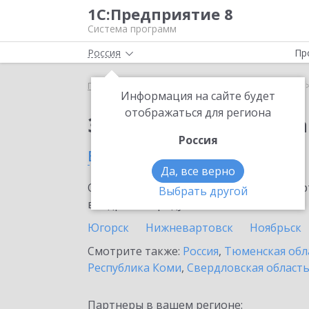
1С:Предприятие 8
Система программ
Россия
Пр
Главная
Сервисы ИТС
1С:Статус самозанятого
Информация на сайте будет
отображаться для региона
Заказать 1С:Статус с
Россия
в Мегионе
Да, все верно
Ознакомьтесь с информационными карт
Выбрать другой
внедрение продукта.
Югорск
Нижневартовск
Ноябрьск
Смотрите также:
Россия
,
Тюменская обл
Республика Коми
,
Свердловская област
Партнеры в вашем регионе: