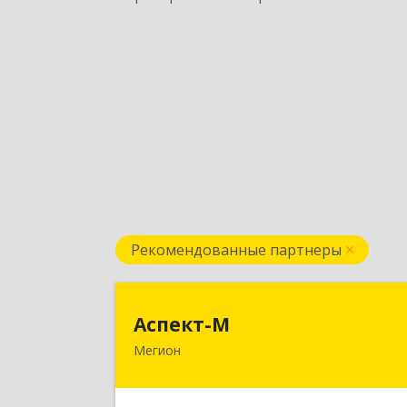
Рекомендованные партнеры
Аспект-
Аспект-М
Мегион
628681, Ханты-Мансийски
Автономный округ - Югра АО, Мегио
г, Строителей ул, дом № 2/