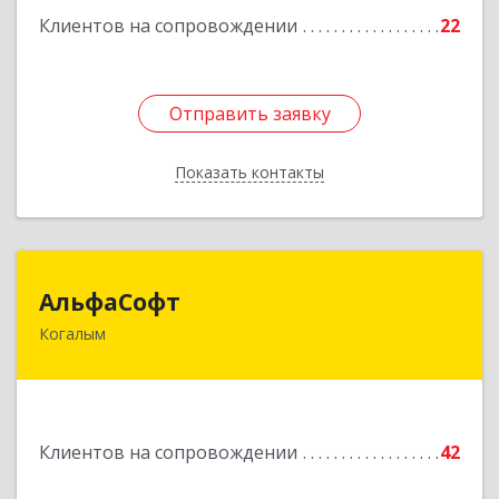
Подробнее
Клиентов на сопровождении
22
Отправить заявку
Отправить заявку
Показать контакты
Назад
АльфаСофт
АльфаСофт
Когалым
628484, Ханты-Мансийский Автономный округ
- Югра АО, Когалым г, Мира ул, дом № 23, кв.8
Подробнее
Клиентов на сопровождении
42