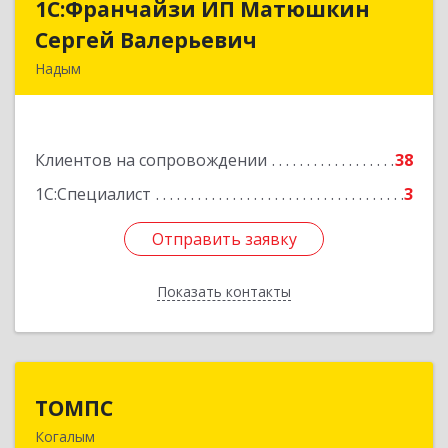
1С:Франчайзи ИП Матюшкин
1С:Франчайзи ИП Матюшкин
Сергей Валерьевич
Сергей Валерьевич
Надым
629730, Ямало-Ненецкий АО, Надым г, ул.
Зверева, дом № 47, кв.28
Клиентов на сопровождении
38
Подробнее
1С:Специалист
3
Отправить заявку
Отправить заявку
Показать контакты
Назад
ТОМПС
ТОМПС
Когалым
628484, Ханты-Мансийский Автономный округ