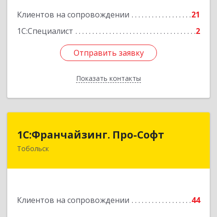
Подробнее
Клиентов на сопровождении
21
1С:Специалист
2
Отправить заявку
Отправить заявку
Показать контакты
Назад
1С:Франчайзинг. Про-Софт
1С:Франчайзинг. Про-Софт
Тобольск
626150, Тюменская обл, Тобольск г, Малая
Сибирская, дом № 14 "А"
Подробнее
Клиентов на сопровождении
44