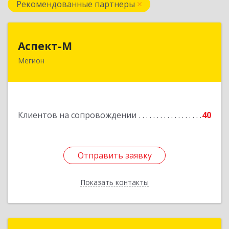
Рекомендованные партнеры
Аспект-М
Аспект-М
Мегион
628681, Ханты-Мансийский Автономный округ
- Югра АО, Мегион г, Строителей ул, дом № 2/3
Подробнее
Клиентов на сопровождении
40
Отправить заявку
Отправить заявку
Показать контакты
Назад