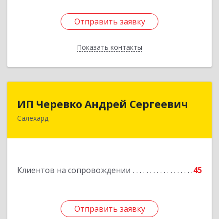
Отправить заявку
Отправить заявку
Показать контакты
Назад
ИП Черевко Андрей Сергеевич
ИП Черевко Андрей Сергеевич
Салехард
629003, Ямало-Ненецкий АО, Салехард г,
Маяковского ул, дом № 44, этаж 2
Подробнее
Клиентов на сопровождении
45
Отправить заявку
Отправить заявку