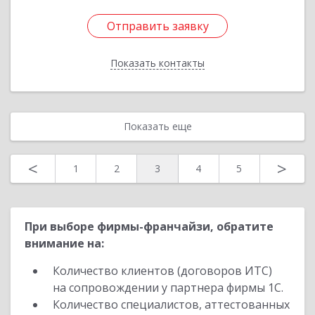
Отправить заявку
Отправить заявку
Показать контакты
Назад
Показать еще
<
>
1
2
3
4
5
При выборе фирмы-франчайзи, обратите
внимание на:
Количество клиентов (договоров ИТС)
на сопровождении у партнера фирмы 1С.
Количество специалистов, аттестованных