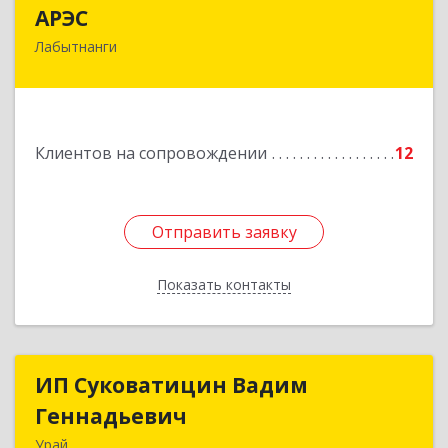
АРЭС
АРЭС
Лабытнанги
629400, Ямало-Ненецкий АО, Лабытнанги г,
Дзержинского ул, дом № 8, кв.62
Подробнее
Клиентов на сопровождении
12
Отправить заявку
Отправить заявку
Показать контакты
Назад
ИП Суковатицин Вадим
ИП Суковатицин Вадим
Геннадьевич
Геннадьевич
Урай