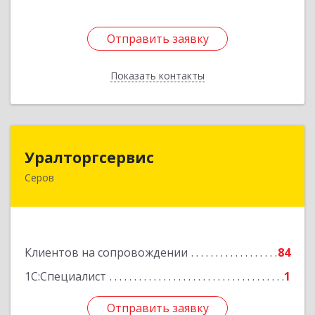
Отправить заявку
Отправить заявку
Показать контакты
Назад
Уралторгсервис
Уралторгсервис
Серов
624980, Свердловская обл, Серов г, Кирова ул,
дом № 2
Подробнее
Клиентов на сопровождении
84
1С:Специалист
1
Отправить заявку
Отправить заявку