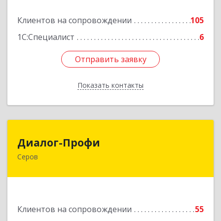
Подробнее
Клиентов на сопровождении
105
1С:Специалист
6
Отправить заявку
Отправить заявку
Показать контакты
Назад
Диалог-Профи
Диалог-Профи
Серов
624980, Свердловская обл, Серов г, Короленко
ул, дом № 7/29, кв.2
Подробнее
Клиентов на сопровождении
55