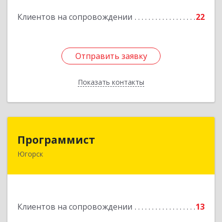
Подробнее
Клиентов на сопровождении
22
Отправить заявку
Отправить заявку
Показать контакты
Назад
Программист
Программист
Югорск
628264, Ханты-Мансийский Автономный округ
- Югра АО, Югорск г, микрорайон Югорск-2,
дом № 1, кв.27
Подробнее
Клиентов на сопровождении
13