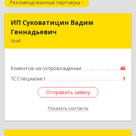
Рекомендованные партнеры
ИП Суковатицин Вадим
ИП Суковатицин Вадим
Геннадьевич
Геннадьевич
Урай
628285, Ханты-Мансийский Автономный округ
- Югра АО, Урай г, микрорайон 2, дом № 50,
оф.21
Клиентов на сопровождении
46
Подробнее
1С:Специалист
1
Отправить заявку
Отправить заявку
Показать контакты
Назад