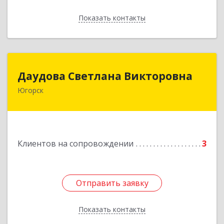
Показать контакты
Назад
Даудова Светлана Викторовна
Даудова Светлана Викторовна
Югорск
Подробнее
Клиентов на сопровождении
3
Отправить заявку
Отправить заявку
Показать контакты
Назад