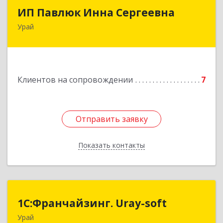
ИП Павлюк Инна Сергеевна
ИП Павлюк Инна Сергеевна
Урай
628284, Ханты-Мансийский Автономный округ
- Югра АО, Урай г, Аэропорт мкр, дом № 29
Подробнее
Клиентов на сопровождении
7
Отправить заявку
Отправить заявку
Показать контакты
Назад
1С:Франчайзинг. Uray-soft
1С:Франчайзинг. Uray-soft
Урай
628284, Ханты-Мансийский Автономный округ