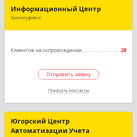
Информационный Центр
Информационный Центр
Красноуфимск
623300, Свердловская обл, Красноуфимск г,
Мизерова ул, дом № 112А
Подробнее
Клиентов на сопровождении
28
Отправить заявку
Отправить заявку
Показать контакты
Назад
Югорский Центр
Югорский Центр
Автоматизации Учета
Автоматизации Учета