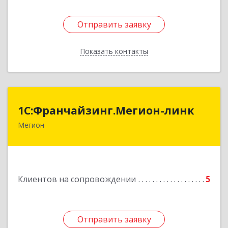
Отправить заявку
Отправить заявку
Показать контакты
Назад
1С:Франчайзинг.Мегион-линк
1С:Франчайзинг.Мегион-линк
Мегион
Подробнее
Клиентов на сопровождении
5
Отправить заявку
Отправить заявку