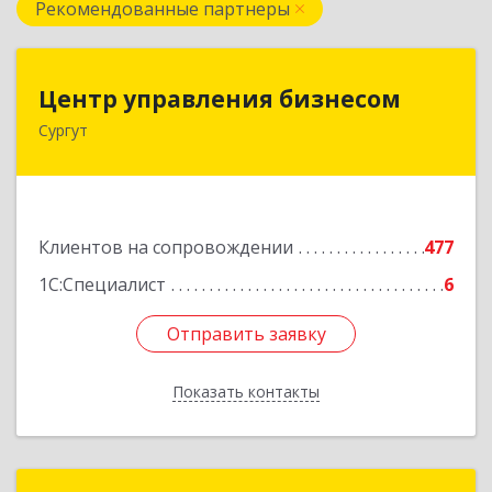
Рекомендованные партнеры
Центр управления бизнесом
Центр управления бизнесом
Сургут
628403, Ханты-Мансийский Автономный округ
- Югра АО, Сургут г, Мира пр-кт, дом № 56, кв.2
Подробнее
Клиентов на сопровождении
477
1С:Специалист
6
Отправить заявку
Отправить заявку
Показать контакты
Назад