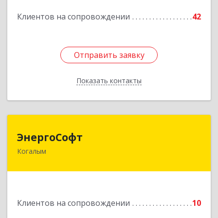
Подробнее
Клиентов на сопровождении
42
Отправить заявку
Отправить заявку
Показать контакты
Назад
ЭнергоСофт
ЭнергоСофт
Когалым
628485, Ханты-Мансийский Автономный округ
- Югра АО, Когалым г, Сопочинского проезд,
строение 2, оф.18
Подробнее
Клиентов на сопровождении
10