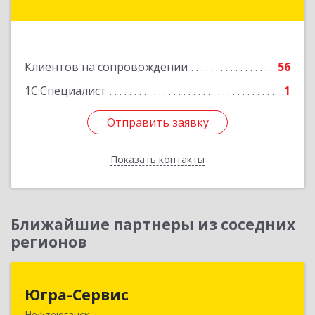
- Югра АО, Сургут г, Быстринская ул, дом № 8
Подробнее
Клиентов на сопровождении
56
1С:Специалист
1
Отправить заявку
Отправить заявку
Показать контакты
Назад
Ближайшие партнеры из соседних
регионов
Югра-Сервис
Югра-Сервис
Нефтеюганск