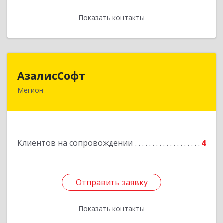
Показать контакты
Назад
АзалисСофт
АзалисСофт
Мегион
628690, Ханты-Мансийский Автономный округ
- Югра АО, Мегион г, Высокий пгт, Мира ул,
дом № 7, кв.2
Подробнее
Клиентов на сопровождении
4
Отправить заявку
Отправить заявку
Показать контакты
Назад