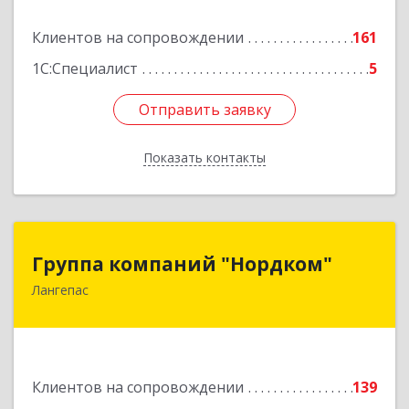
№ 54А, стр.1, оф.112, 202
Клиентов на сопровождении
161
Подробнее
1С:Специалист
5
Отправить заявку
Отправить заявку
Показать контакты
Назад
Группа компаний "Нордком"
Группа компаний "Нордком"
Лангепас
628672, Тюменская обл, Лангепас г., Солнечная
ул., дом № 21/1, каб.313
Подробнее
Клиентов на сопровождении
139