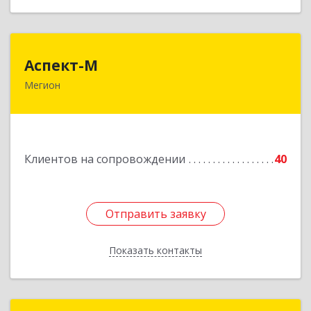
Аспект-М
Аспект-М
Мегион
628681, Ханты-Мансийский Автономный округ
- Югра АО, Мегион г, Строителей ул, дом № 2/3
Подробнее
Клиентов на сопровождении
40
Отправить заявку
Отправить заявку
Показать контакты
Назад