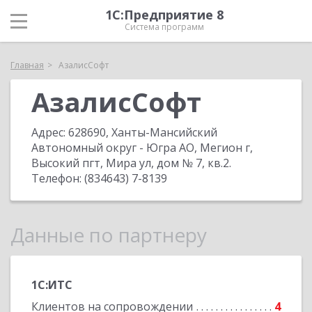
1С:Предприятие 8
Система программ
Главная
АзалисСофт
АзалисСофт
Адрес:
628690, Ханты-Мансийский
Автономный округ - Югра АО, Мегион г,
Высокий пгт, Мира ул, дом № 7, кв.2
.
Телефон:
(834643) 7-8139
Данные по партнеру
1С:ИТС
Клиентов на сопровождении
4