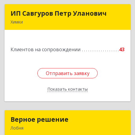
ИП Савгуров Петр Уланович
ИП Савгуров Петр Уланович
Химки
141407, Московская обл, Химки г, Молодежная
ул, дом № 68, кв.443
Клиентов на сопровождении
43
Подробнее
Отправить заявку
Отправить заявку
Показать контакты
Назад
Верное решение
Верное решение
Лобня
141730, Московская обл, Лобня г, Чехова ул,