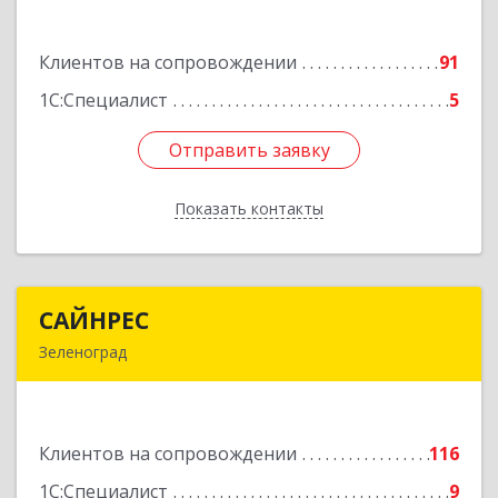
н.п.II
Клиентов на сопровождении
91
Подробнее
1С:Специалист
5
Отправить заявку
Отправить заявку
Показать контакты
Назад
САЙНРЕС
САЙНРЕС
Зеленоград
124365, Москва г, Зеленоград г, корпус 2307А,
кв.37
Клиентов на сопровождении
116
Подробнее
1С:Специалист
9