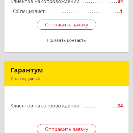
Клиентов на сопровождении
84
Подробнее
1С:Специалист
1
Отправить заявку
Отправить заявку
Показать контакты
Назад
Гарантум
Гарантум
Долгопрудный
141707, Московская обл, Долгопрудный г,
Заводская ул, дом № 7
Клиентов на сопровождении
34
Подробнее
Отправить заявку
Отправить заявку