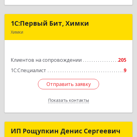
1С:Первый Бит, Химки
1С:Первый Бит, Химки
Химки
141402, Московская обл, г.о. Химки, Химки г,
Московская ул, дом № 38А, оф.1201
Клиентов на сопровождении
205
Подробнее
1С:Специалист
9
Отправить заявку
Отправить заявку
Показать контакты
Назад
ИП Рощупкин Денис Сергеевич
ИП Рощупкин Денис Сергеевич