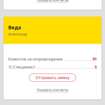
Показать контакты
Назад
Веда
Веда
Зеленоград
124683, Москва г, Зеленоград г, корпус 1504,
н.п.II
Подробнее
Клиентов на сопровождении
91
1С:Специалист
5
Отправить заявку
Отправить заявку
Показать контакты
Назад