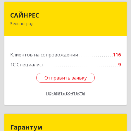
САЙНРЕС
САЙНРЕС
Зеленоград
124365, Москва г, Зеленоград г, корпус 2307А,
кв.37
Подробнее
Клиентов на сопровождении
116
1С:Специалист
9
Отправить заявку
Отправить заявку
Показать контакты
Назад
Гарантум
Гарантум