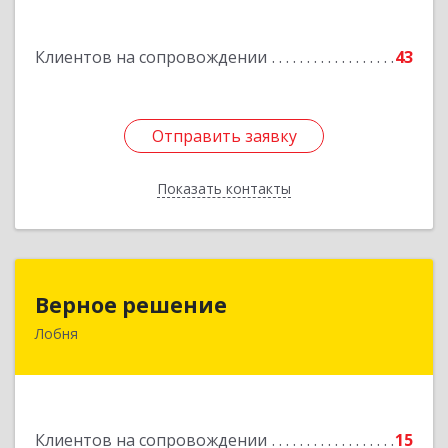
Подробнее
Клиентов на сопровождении
43
Отправить заявку
Отправить заявку
Показать контакты
Назад
Верное решение
Верное решение
Лобня
141730, Московская обл, Лобня г, Чехова ул,
дом № 12, кв.68
Подробнее
Клиентов на сопровождении
15