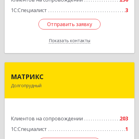
1С:Специалист
3
Отправить заявку
Отправить заявку
Показать контакты
Назад
МАТРИКС
МАТРИКС
Долгопрудный
141707, Московская обл, Долгопрудный г,
Пацаева пр-кт, дом № 7/10
Подробнее
Клиентов на сопровождении
203
1С:Специалист
1