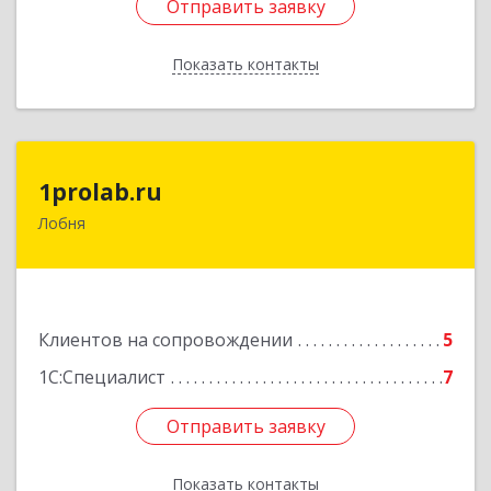
Отправить заявку
Отправить заявку
Показать контакты
Назад
1prolab.ru
1prolab.ru
Лобня
141865, Московская обл, Дмитровский р-н,
Некрасовский рп, Школьная ул, дом № 1-65
Подробнее
Клиентов на сопровождении
5
1С:Специалист
7
Отправить заявку
Отправить заявку
Показать контакты
Назад