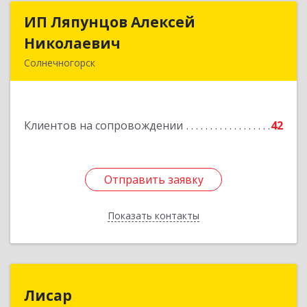
ИП Ляпунцов Алексей
ИП Ляпунцов Алексей
Николаевич
Николаевич
Солнечногорск
Подробнее
Клиентов на сопровождении
42
Отправить заявку
Отправить заявку
Показать контакты
Назад
Лисар
Лисар