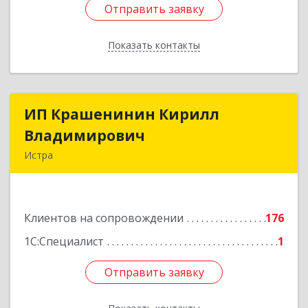
Отправить заявку
Отправить заявку
Показать контакты
Назад
ИП Крашенинин Кирилл
ИП Крашенинин Кирилл
Владимирович
Владимирович
Истра
143500, Московская обл, Истра г, 9
Гвардейской Дивизии ул, дом № 62, корпус В,
кв.68
Клиентов на сопровождении
176
Подробнее
1С:Специалист
1
Отправить заявку
Отправить заявку