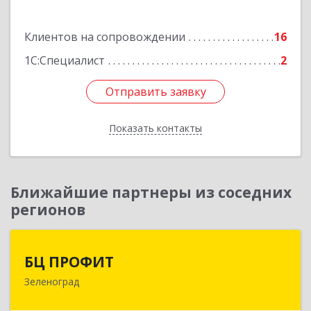
Подробнее
Клиентов на сопровождении
16
1С:Специалист
2
Отправить заявку
Отправить заявку
Показать контакты
Назад
Ближайшие партнеры из соседних
регионов
БЦ ПРОФИТ
БЦ ПРОФИТ
Зеленоград
124482, Москва г, Зеленоград г, корпус 340,
этаж 1, пом.Х, ком.1-5