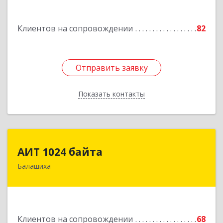
кв.115
Подробнее
Клиентов на сопровождении
82
Отправить заявку
Отправить заявку
Показать контакты
Назад
АИТ 1024 байта
АИТ 1024 байта
Балашиха
143909, Московская обл, Балашиха г, Солнечная
ул, дом № 23, кв.104
Подробнее
Клиентов на сопровождении
68