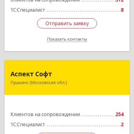
Подробнее
1С:Специалист
8
Отправить заявку
Отправить заявку
Показать контакты
Назад
Аспект Софт
Аспект Софт
Пушкино (Московская обл.)
141205, Московская обл, Пушкинский р-н,
Пушкино г, Московский пр-кт, дом № 44, пом.4
Подробнее
Клиентов на сопровождении
254
1С:Специалист
2