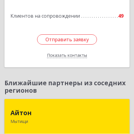
Загорянский дп, Кирова ул, дом № 28
Клиентов на сопровождении
49
Подробнее
Отправить заявку
Отправить заявку
Показать контакты
Назад
Ближайшие партнеры из соседних
регионов
Айтон
Айтон
Мытищи
141006, Московская обл, Мытищи г,
Олимпийский пр-кт, строение 10, пом.1А,8