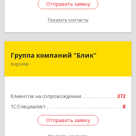
Отправить заявку
Отправить заявку
Показать контакты
Назад
Группа компаний "Блик"
Группа компаний "Блик"
Королев
141077, Московская обл, Королев г,
Октябрьский б-р, дом № 14
Подробнее
Клиентов на сопровождении
372
1С:Специалист
8
Отправить заявку
Отправить заявку