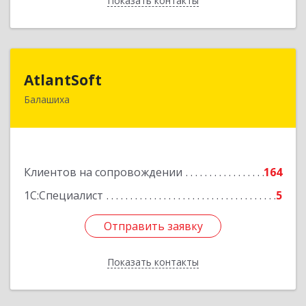
Показать контакты
Назад
AtlantSoft
AtlantSoft
Балашиха
143900, Московская обл, Балашиха г, Звездная
ул, дом № 7, корпус 1, оф.609
Подробнее
Клиентов на сопровождении
164
1С:Специалист
5
Отправить заявку
Отправить заявку
Показать контакты
Назад