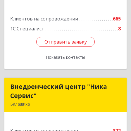
Подробнее
Клиентов на сопровождении
665
1С:Специалист
8
Отправить заявку
Отправить заявку
Показать контакты
Назад
Внедренческий центр "Ника
Внедренческий центр "Ника
Сервис"
Сервис"
Балашиха
143912, Московская обл, Балашиха г, Полевая
ул, дом № 3
Клиентов на сопровождении
372