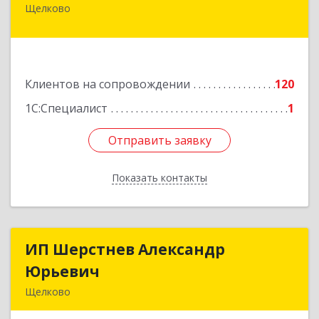
Щелково
141100, Московская обл, Щелково г, Городской
округ Щелково, Ленина пл, дом № 5, ком.308
Подробнее
Клиентов на сопровождении
120
1С:Специалист
1
Отправить заявку
Отправить заявку
Показать контакты
Назад
ИП Шерстнев Александр
ИП Шерстнев Александр
Юрьевич
Юрьевич
Щелково
141180, Московская обл, Щелковский р-н,