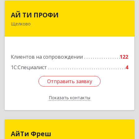
АЙ ТИ ПРОФИ
АЙ ТИ ПРОФИ
Щелково
141108, Московская обл, г.о. Щёлково,
Щёлково г, Заводская ул, дом № 1, пом.3
Подробнее
Клиентов на сопровождении
122
1С:Специалист
4
Отправить заявку
Отправить заявку
Показать контакты
Назад
АйТи Фреш
АйТи Фреш