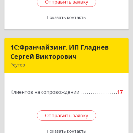
Отправить заявку
Отправить заявку
Показать контакты
Назад
1С:Франчайзинг. ИП Гладнев
1С:Франчайзинг. ИП Гладнев
Сергей Викторович
Сергей Викторович
Реутов
143966, Московская обл, Реутов г, Парковая ул,
дом № 6, кв.37
Клиентов на сопровождении
17
Подробнее
Отправить заявку
Отправить заявку
Показать контакты
Назад