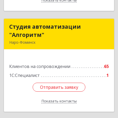
Показать контакты
Назад
Студия автоматизации
Студия автоматизации
"Алгоритм"
"Алгоритм"
Наро-Фоминск
143306, Московская обл, г.о. Наро-Фоминский,
Наро-Фоминск г, Латышская ул, дом № 13А,
пом.4
Клиентов на сопровождении
65
Подробнее
1С:Специалист
1
Отправить заявку
Отправить заявку
Показать контакты
Назад