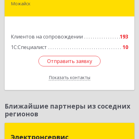
Можайск
143200, Московская обл, Можайский р-н,
Можайск г, Молодежная ул, дом № 4
Подробнее
Клиентов на сопровождении
193
1С:Специалист
10
Отправить заявку
Отправить заявку
Показать контакты
Назад
Ближайшие партнеры из соседних
регионов
Электронсервис
Электронсервис