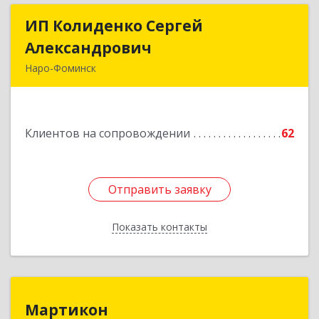
ИП Колиденко Сергей
ИП Колиденко Сергей
Александрович
Александрович
Наро-Фоминск
143300, Московская обл, Наро-Фоминский р-н,
Наро-Фоминск г, Маршала Жукова Г.К. ул, дом
№ 14-92
Клиентов на сопровождении
62
Подробнее
Отправить заявку
Отправить заявку
Показать контакты
Назад
Мартикон
Мартикон