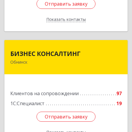
Отправить заявку
Отправить заявку
Показать контакты
Назад
БИЗНЕС КОНСАЛТИНГ
БИЗНЕС КОНСАЛТИНГ
Обнинск
249032, Калужская обл, Обнинск г, Курчатова ул,
дом № 27/2, пом.281
Подробнее
Клиентов на сопровождении
97
1С:Специалист
19
Отправить заявку
Отправить заявку