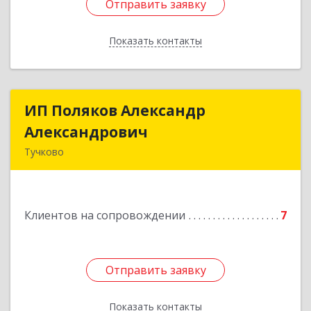
Отправить заявку
Отправить заявку
Показать контакты
Назад
ИП Поляков Александр
ИП Поляков Александр
Александрович
Александрович
Тучково
143160, Московская обл., Рузский р-н,
Дорохово п., Московская ул., д.9
Клиентов на сопровождении
7
Подробнее
Отправить заявку
Отправить заявку
Показать контакты
Назад