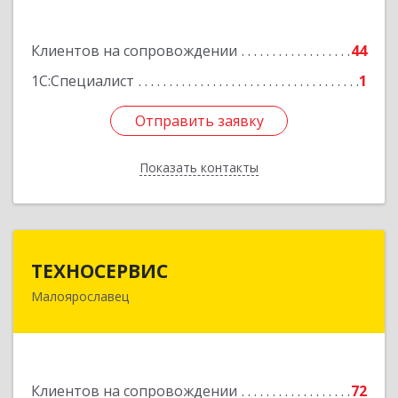
Подробнее
Клиентов на сопровождении
44
1С:Специалист
1
Отправить заявку
Отправить заявку
Показать контакты
Назад
ТЕХНОСЕРВИС
ТЕХНОСЕРВИС
Малоярославец
249094, Калужская обл, Малоярославецкий р-н,
Малоярославец г, Зеленая ул, дом № 2а
Подробнее
Клиентов на сопровождении
72