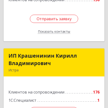
Отправить заявку
Отправить заявку
Показать контакты
Назад
ИП Крашенинин Кирилл
ИП Крашенинин Кирилл
Владимирович
Владимирович
Истра
143500, Московская обл, Истра г, 9
Гвардейской Дивизии ул, дом № 62, корпус В,
кв.68
Клиентов на сопровождении
176
Подробнее
1С:Специалист
1