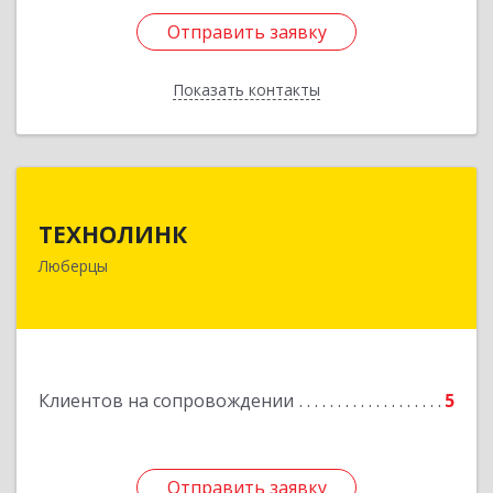
Отправить заявку
Отправить заявку
Показать контакты
Назад
ТЕХНОЛИНК
ТЕХНОЛИНК
140014, г.Люберцы, Октябрьский просп., д.373
Люберцы
Подробнее
Клиентов на сопровождении
5
Отправить заявку
Отправить заявку