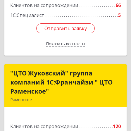
Клиентов на сопровождении
66
1С:Специалист
5
Отправить заявку
Отправить заявку
Показать контакты
Назад
"ЦТО Жуковский" группа
"ЦТО Жуковский" группа
компаний 1С:Франчайзи " ЦТО
компаний 1С:Франчайзи " ЦТО
Раменское"
Раменское"
Раменское
140100, Московская обл, Раменское г, Дергаево
д, Центральная ул, дом № 58А
Клиентов на сопровождении
120
Подробнее