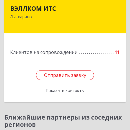
ВЭЛЛКОМ ИТС
140081, Московская обл, Лыткарино г.о.,
Лыткарино
Лыткарино г, Первомайская ул, дом № 3/5,
пом.1
Подробнее
Клиентов на сопровождении
11
Отправить заявку
Отправить заявку
Показать контакты
Назад
Ближайшие партнеры из соседних
регионов