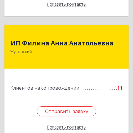
Показать контакты
Назад
ИП Филина Анна Анатольевна
ИП Филина Анна Анатольевна
140180, Московская обл, Жуковский г,
Жуковский
Баженова ул, дом № 19, кв.20
Подробнее
Клиентов на сопровождении
11
Отправить заявку
Отправить заявку
Показать контакты
Назад