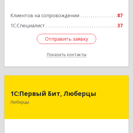
Клиентов на сопровождении
87
1С:Специалист
37
Отправить заявку
Отправить заявку
Показать контакты
Назад
1С:Первый Бит, Люберцы
1С:Первый Бит, Люберцы
140009, Московская обл, Люберецкий р-н,
Люберцы
Люберцы г, Митрофанова ул, дом № 20А, оф.15
Подробнее