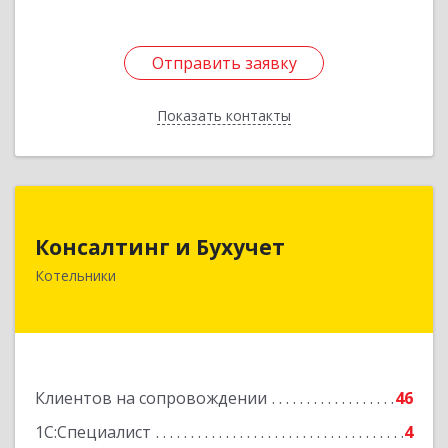
Отправить заявку
Отправить заявку
Показать контакты
Назад
Консалтинг и Бухучет
Консалтинг и Бухучет
140054, Московская обл, Котельники г,
Котельники
Карьерная ул, дом № 13, пом.1
Подробнее
Клиентов на сопровождении
46
1С:Специалист
4