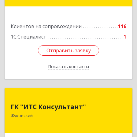
9, корпус 3, оф.42
Подробнее
Клиентов на сопровождении
116
1С:Специалист
1
Отправить заявку
Отправить заявку
Показать контакты
Назад
ГК "ИТС Консультант"
ГК "ИТС Консультант"
140181, Московская обл, Жуковский г,
Жуковский
Ломоносова ул, дом № 29А, этаж 2, пом.3
Подробнее