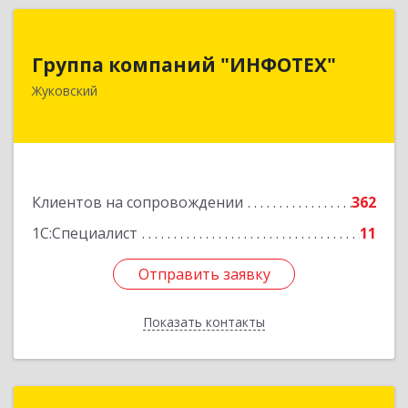
Группа компаний "ИНФОТЕХ"
Группа компаний "ИНФОТЕХ"
140180, Московская обл, Жуковский г, Чкалова
Жуковский
ул, дом № 37
Подробнее
Клиентов на сопровождении
362
1С:Специалист
11
Отправить заявку
Отправить заявку
Показать контакты
Назад