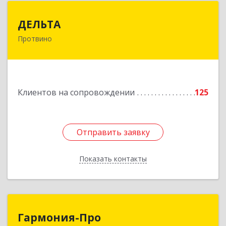
ДЕЛЬТА
ДЕЛЬТА
Протвино
142281, Московская обл, Протвино г,
Кременковское ш, дом № 9А
Подробнее
Клиентов на сопровождении
125
Отправить заявку
Отправить заявку
Показать контакты
Назад
Гармония-Про
Гармония-Про