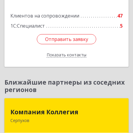
Подробнее
Клиентов на сопровождении
47
1С:Специалист
5
Отправить заявку
Отправить заявку
Показать контакты
Назад
Ближайшие партнеры из соседних
регионов
Компания Коллегия
Компания Коллегия
Серпухов
142211, Московская обл, Серпухов г, Оборонная
ул, дом № 19