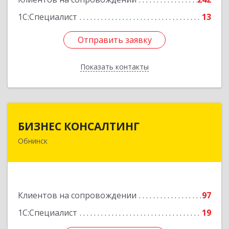
1С:Специалист
13
Отправить заявку
Отправить заявку
Показать контакты
Назад
БИЗНЕС КОНСАЛТИНГ
БИЗНЕС КОНСАЛТИНГ
Обнинск
249032, Калужская обл, Обнинск г, Курчатова ул,
дом № 27/2, пом.281
Подробнее
Клиентов на сопровождении
97
1С:Специалист
19