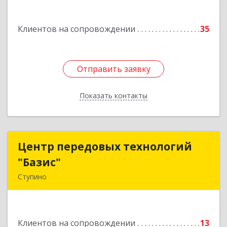
Подробнее
Клиентов на сопровождении
35
Отправить заявку
Отправить заявку
Показать контакты
Назад
Центр передовых технологий
Центр передовых технологий
"Базис"
"Базис"
Ступино
142800, Московская обл, Ступинский р-н,
Ступино г, Крылова ул, владение № 16, корпус 1
Клиентов на сопровождении
13
Подробнее