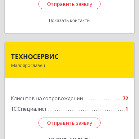
Отправить заявку
Отправить заявку
Показать контакты
Назад
ТЕХНОСЕРВИС
ТЕХНОСЕРВИС
Малоярославец
249094, Калужская обл, Малоярославецкий р-н,
Малоярославец г, Зеленая ул, дом № 2а
Подробнее
Клиентов на сопровождении
72
1С:Специалист
1
Отправить заявку
Отправить заявку