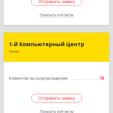
Отправить заявку
Отправить заявку
Показать контакты
Назад
1-й Компьютерный Центр
1-й Компьютерный Центр
Чехов
142306, Московская обл, Чеховский р-н, Чехов
г, Речной туп, стр.9
Подробнее
Клиентов на сопровождении
15
Отправить заявку
Отправить заявку
Показать контакты
Назад