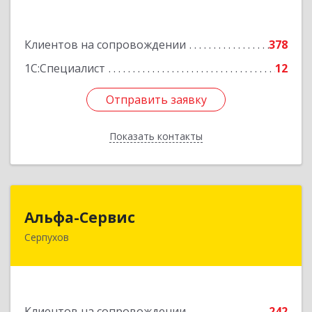
Подробнее
Клиентов на сопровождении
378
1С:Специалист
12
Отправить заявку
Отправить заявку
Показать контакты
Назад
Альфа-Сервис
Альфа-Сервис
Серпухов
142200, Московская обл, Серпухов г,
Красноармейская ул, дом № 35/60
Подробнее
Клиентов на сопровождении
242