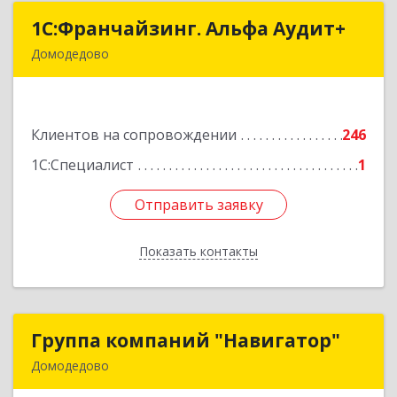
1С:Франчайзинг. Альфа Аудит+
1С:Франчайзинг. Альфа Аудит+
Домодедово
142001, Московская обл, Домодедово г,
Северный мкр, Каширское ш, дом № 7, оф.41
Клиентов на сопровождении
246
Подробнее
1С:Специалист
1
Отправить заявку
Отправить заявку
Показать контакты
Назад
Группа компаний "Навигатор"
Группа компаний "Навигатор"
Домодедово
142001, Московская обл, Домодедово г,