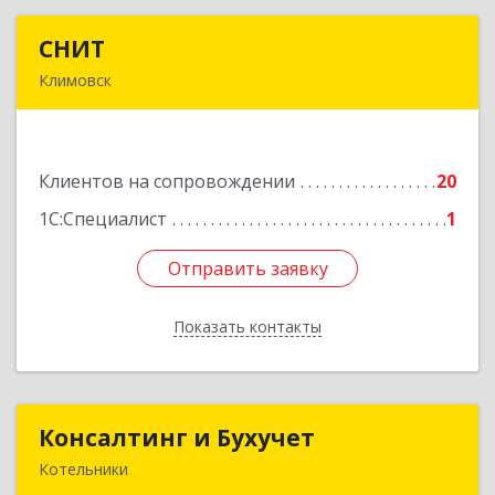
СНИТ
СНИТ
Климовск
142180, Московская обл, Климовск г, Советская
ул, дом № 14
Клиентов на сопровождении
20
Подробнее
1С:Специалист
1
Отправить заявку
Отправить заявку
Показать контакты
Назад
Консалтинг и Бухучет
Консалтинг и Бухучет
Котельники
140054, Московская обл, Котельники г,