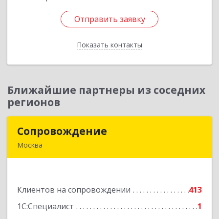
Отправить заявку
Отправить заявку
Показать контакты
Назад
Ближайшие партнеры из соседних
регионов
Сопровождение
Сопровождение
Москва
117198, Москва г, Саморы Машела ул, дом № 8,
корпус 1, кв.233
Клиентов на сопровождении
413
Подробнее
1С:Специалист
1