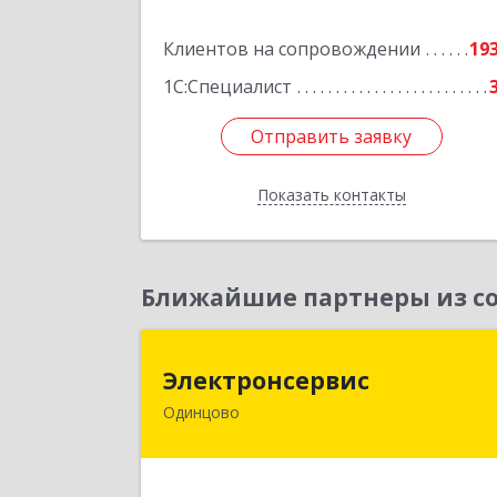
Подробне
Клиентов на сопровождении
19
1С:Специалист
Отправить заявку
Отправить заявку
Показать контакты
Назад
Ближайшие партнеры из со
Электронсерви
Электронсервис
Одинцово
143050, Московская обл
Одинцовский р-н, Большие Вязем
рп, Ямская ул, владение № 4, строени
2