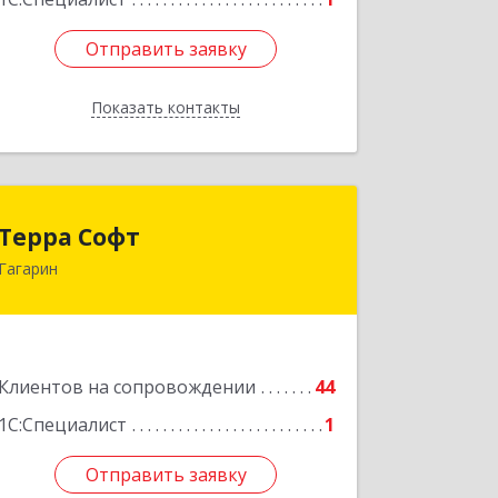
Отправить заявку
Отправить заявку
Показать контакты
Назад
Терра Софт
Терра Софт
Гагарин
215010, Смоленская обл, Гагарин г,
Ленина ул, дом № 12
Подробнее
Клиентов на сопровождении
44
1С:Специалист
1
Отправить заявку
Отправить заявку