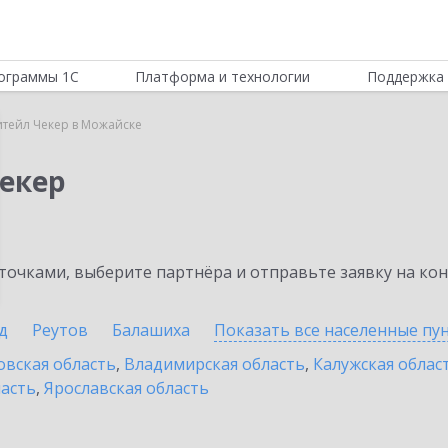
ограммы 1С
Платформа и технологии
Поддержка 
итейл Чекер в Можайске
Чекер
очками, выберите партнёра и отправьте заявку на ко
д
Реутов
Балашиха
Показать все населенные
пу
овская область
,
Владимирская область
,
Калужская облас
ласть
,
Ярославская область