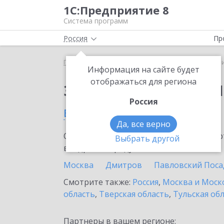
1С:Предприятие 8
Система программ
Россия
Пр
Главная
Сервисы ИТС
1C-Ритейл Чекер
1C-Р
Информация на сайте будет
отображаться для региона
Заказать 1C-Ритейл 
Россия
в Можайске
Да, все верно
Ознакомьтесь с информационными карт
Выбрать другой
внедрение продукта.
Москва
Дмитров
Павловский Поса
Смотрите также:
Россия
,
Москва и Моск
область
,
Тверская область
,
Тульская об
Партнеры в вашем регионе: