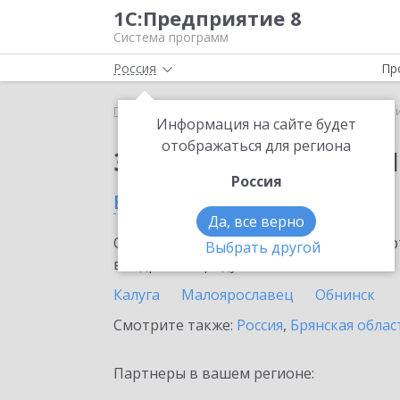
1С:Предприятие 8
Система программ
Россия
Пр
Главная
Сервисы ИТС
1C-Ритейл Чекер
1C-Р
Информация на сайте будет
отображаться для региона
Заказать 1C-Ритейл 
Россия
в Калужской области
Да, все верно
Ознакомьтесь с информационными карт
Выбрать другой
внедрение продукта.
Калуга
Малоярославец
Обнинск
Смотрите также:
Россия
,
Брянская облас
Партнеры в вашем регионе: