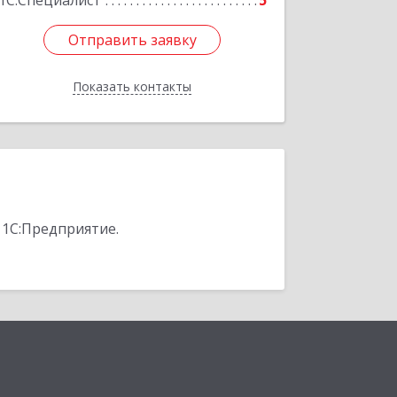
1С:Специалист
5
Отправить заявку
Отправить заявку
Показать контакты
Назад
 1С:Предприятие.