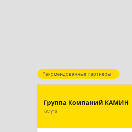
Рекомендованные партнеры
Группа Компаний КАМИ
Группа Компаний КАМИН
248023, Калужская обл, Калуга г
Калуга
Теренинский пер, дом № 6, оф.40
Подробне