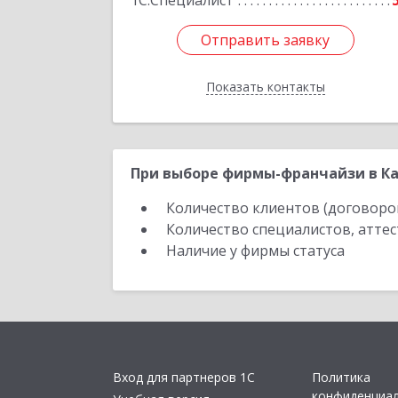
1С:Специалист
Отправить заявку
Отправить заявку
Показать контакты
Назад
При выборе фирмы-франчайзи в Ка
Количество клиентов (договоро
Количество специалистов, атте
Наличие у фирмы статуса
Вход для партнеров 1С
Политика
конфиденциа