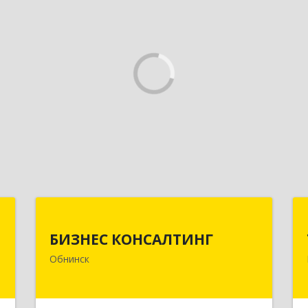
Н
БИЗНЕС КОНСАЛТИНГ
БИЗНЕС КОНСАЛТИНГ
,
249032, Калужская обл, Обнинск г,
Обнинск
3
Курчатова ул, дом № 27/2, пом.281
е
Подробнее