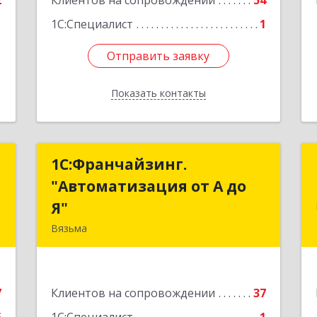
2
Клиентов на сопровождении
54
1С:Специалист
1
Отправить заявку
Отправить заявку
Показать контакты
Назад
и
1С:Франчайзинг.
1С:Франчайзинг.
"Автоматизация от А до
"Автоматизация от А до
,
Я"
Я"
8
Вязьма
215111, Смоленская обл, Вязьма г,
е
Красноармейское ш, дом № 3а, кв.42
7
Клиентов на сопровождении
37
Подробнее