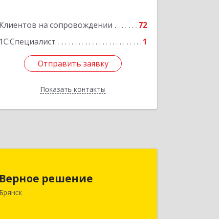
Подробнее
Клиентов на сопровождении
72
1С:Специалист
1
Отправить заявку
Отправить заявку
Показать контакты
Назад
Верное решение
Верное решение
241035, Брянская обл, Брянск г,
Брянск
Ульянова ул, дом № 4, оф.307