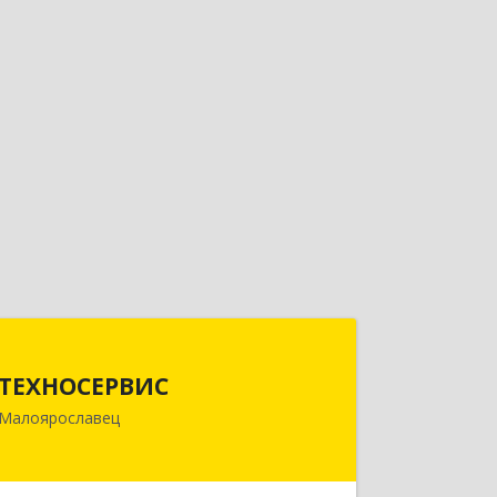
ТЕХНОСЕРВИС
ТЕХНОСЕРВИС
249094, Калужская обл,
Малоярославец
Малоярославецкий р-н,
Малоярославец г, Зеленая ул, дом №
2а