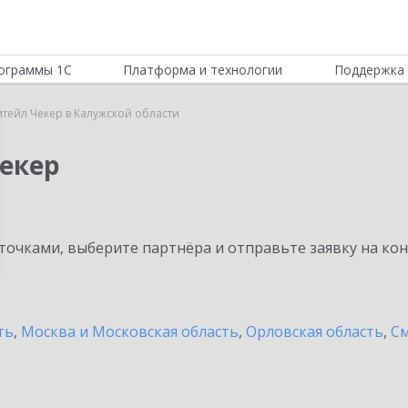
ограммы 1С
Платформа и технологии
Поддержка 
итейл Чекер в Калужской области
Чекер
очками, выберите партнёра и отправьте заявку на ко
ть
,
Москва и Московская область
,
Орловская область
,
См