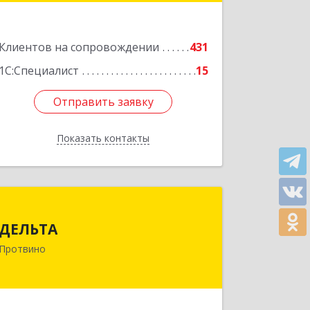
Подробнее
Клиентов на сопровождении
431
1С:Специалист
15
Отправить заявку
Отправить заявку
Показать контакты
Назад
ДЕЛЬТА
ДЕЛЬТА
142281, Московская обл, Протвино г,
Протвино
Кременковское ш, дом № 9А
Подробнее