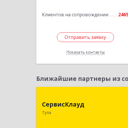
Клиентов на сопровождении
246
Отправить заявку
Отправить заявку
Показать контакты
Назад
Ближайшие партнеры из со
СервисКлау
СервисКлауд
300028, Тульская обл, Тула г, Болдин
Тула
ул, дом № 98, оф.54