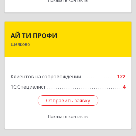
Показать контакты
Назад
АЙ ТИ ПРОФИ
АЙ ТИ ПРОФИ
Щелково
141108, Московская обл, г.о. Щёлково,
Щёлково г, Заводская ул, дом № 1, пом.3
Подробнее
Клиентов на сопровождении
122
1С:Специалист
4
Отправить заявку
Отправить заявку
Показать контакты
Назад