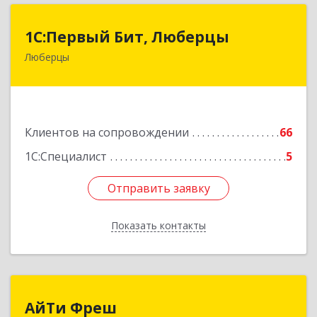
1С:Первый Бит, Люберцы
1С:Первый Бит, Люберцы
Люберцы
140009, Московская обл, Люберецкий р-н,
Люберцы г, Митрофанова ул, дом № 20А, оф.15
Подробнее
Клиентов на сопровождении
66
1С:Специалист
5
Отправить заявку
Отправить заявку
Показать контакты
Назад
АйТи Фреш
АйТи Фреш