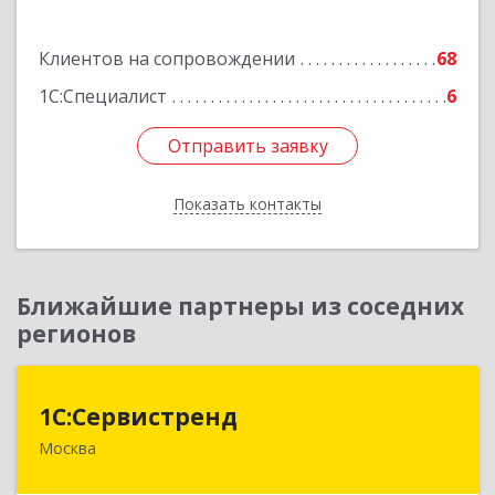
Подробнее
Клиентов на сопровождении
68
1С:Специалист
6
Отправить заявку
Отправить заявку
Показать контакты
Назад
Ближайшие партнеры из соседних
регионов
1С:Сервистренд
1С:Сервистренд
Москва
107023, Москва г, Семёновский пер, дом № 15,
этаж 6, пом.I, ком.4