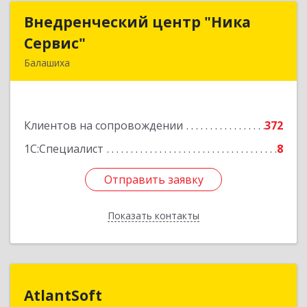
Внедренческий центр "Ника
Внедренческий центр "Ника
Сервис"
Сервис"
Балашиха
143912, Московская обл, Балашиха г, Полевая
ул, дом № 3
Клиентов на сопровождении
372
Подробнее
1С:Специалист
8
Отправить заявку
Отправить заявку
Показать контакты
Назад
AtlantSoft
AtlantSoft