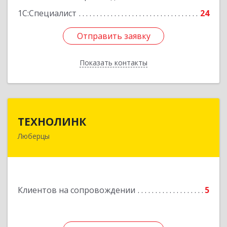
1С:Специалист
24
Отправить заявку
Отправить заявку
Показать контакты
Назад
ТЕХНОЛИНК
ТЕХНОЛИНК
Люберцы
140014, г.Люберцы, Октябрьский просп., д.373
Подробнее
Клиентов на сопровождении
5