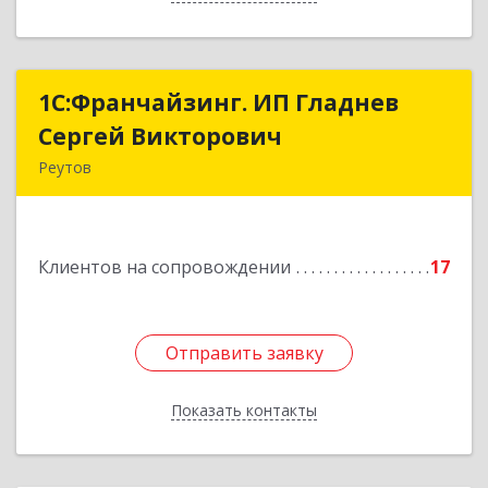
1С:Франчайзинг. ИП Гладнев
1С:Франчайзинг. ИП Гладнев
Сергей Викторович
Сергей Викторович
Реутов
143966, Московская обл, Реутов г, Парковая ул,
дом № 6, кв.37
Клиентов на сопровождении
17
Подробнее
Отправить заявку
Отправить заявку
Показать контакты
Назад