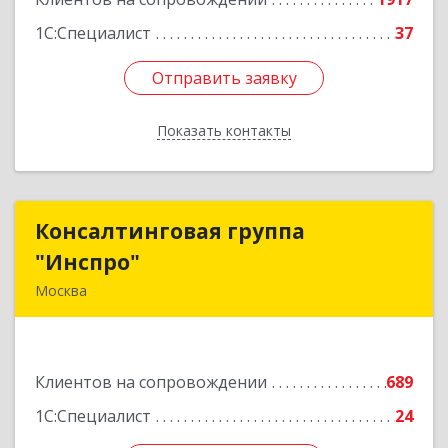
1С:Специалист
37
Отправить заявку
Отправить заявку
Показать контакты
Назад
Консалтинговая группа
Консалтинговая группа
"Инспро"
"Инспро"
Москва
107370, Москва г, Открытое ш, дом № 12,
строение 3, ком.55
Клиентов на сопровождении
689
Подробнее
1С:Специалист
24