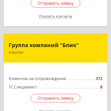
Отправить заявку
Отправить заявку
Показать контакты
Назад
Группа компаний "Блик"
Группа компаний "Блик"
Королев
141077, Московская обл, Королев г,
Октябрьский б-р, дом № 14
Подробнее
Клиентов на сопровождении
372
1С:Специалист
8
Отправить заявку
Отправить заявку