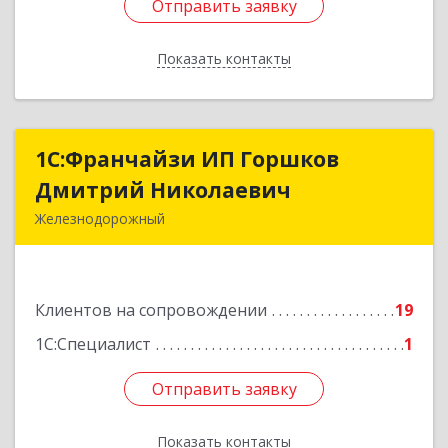
Отправить заявку
Отправить заявку
Показать контакты
Назад
1С:Франчайзи ИП Горшков
1С:Франчайзи ИП Горшков
Дмитрий Николаевич
Дмитрий Николаевич
Железнодорожный
143980, Московская обл, Железнодорожный г,
Пролетарская ул, дом № 10, кв.25
Клиентов на сопровождении
19
Подробнее
1С:Специалист
1
Отправить заявку
Отправить заявку
Показать контакты
Назад