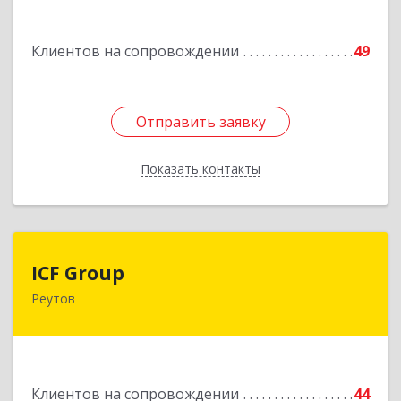
Загорянский дп, Кирова ул, дом № 28
Клиентов на сопровождении
49
Подробнее
Отправить заявку
Отправить заявку
Показать контакты
Назад
ICF Group
ICF Group
Реутов
143965, Московская обл, г.о. Реутов, Реутов г,
Юбилейный пр-кт, дом № 40, пом.35
Подробнее
Клиентов на сопровождении
44