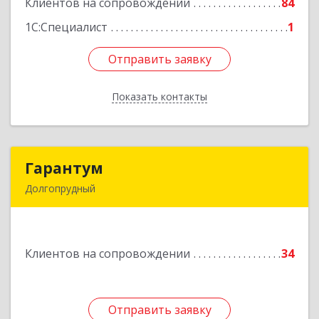
Клиентов на сопровождении
84
Подробнее
1С:Специалист
1
Отправить заявку
Отправить заявку
Показать контакты
Назад
Гарантум
Гарантум
Долгопрудный
141707, Московская обл, Долгопрудный г,
Заводская ул, дом № 7
Клиентов на сопровождении
34
Подробнее
Отправить заявку
Отправить заявку