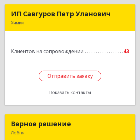
ИП Савгуров Петр Уланович
ИП Савгуров Петр Уланович
Химки
141407, Московская обл, Химки г, Молодежная
ул, дом № 68, кв.443
Клиентов на сопровождении
43
Подробнее
Отправить заявку
Отправить заявку
Показать контакты
Назад
Верное решение
Верное решение
Лобня
141730, Московская обл, Лобня г, Чехова ул,