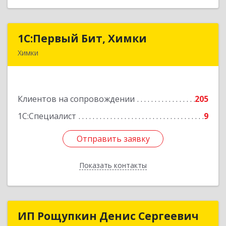
1С:Первый Бит, Химки
1С:Первый Бит, Химки
Химки
141402, Московская обл, г.о. Химки, Химки г,
Московская ул, дом № 38А, оф.1201
Клиентов на сопровождении
205
Подробнее
1С:Специалист
9
Отправить заявку
Отправить заявку
Показать контакты
Назад
ИП Рощупкин Денис Сергеевич
ИП Рощупкин Денис Сергеевич