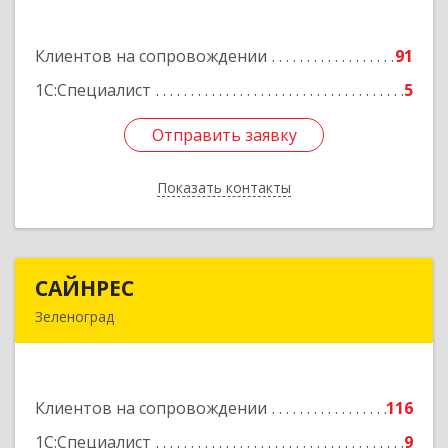
н.п.II
Клиентов на сопровождении
91
Подробнее
1С:Специалист
5
Отправить заявку
Отправить заявку
Показать контакты
Назад
САЙНРЕС
САЙНРЕС
Зеленоград
124365, Москва г, Зеленоград г, корпус 2307А,
кв.37
Клиентов на сопровождении
116
Подробнее
1С:Специалист
9