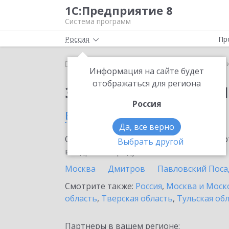
1С:Предприятие 8
Система программ
Россия
Пр
Главная
Сервисы ИТС
1C-Ритейл Чекер
1C-Р
Информация на сайте будет
отображаться для региона
Заказать 1C-Ритейл 
Россия
в Видном
Да, все верно
Ознакомьтесь с информационными карт
Выбрать другой
внедрение продукта.
Москва
Дмитров
Павловский Поса
Смотрите также:
Россия
,
Москва и Моск
область
,
Тверская область
,
Тульская об
Партнеры в вашем регионе: