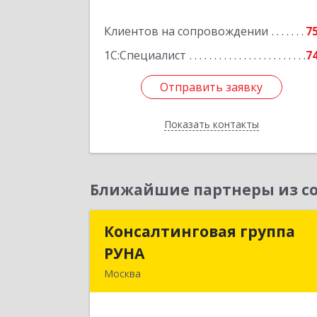
Подробне
Клиентов на сопровождении
7
1С:Специалист
7
Отправить заявку
Отправить заявку
Показать контакты
Назад
Ближайшие партнеры из со
Консалтинговая группа
Консалтинговая групп
РУНА
РУН
Москва
117218, Москва г, Кржижановского ул
дом № 29, корпус 