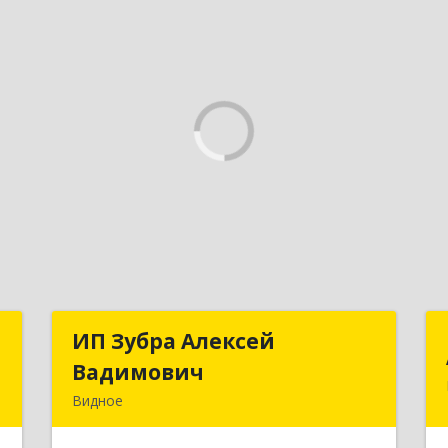
t
ИП Зубра Алексей
ИП Зубра Алексей
Вадимович
Вадимович
-
Видное
,
142700, Московская обл, Ленинский р-
4
н, Видное г, Березовая ул, дом № 9,