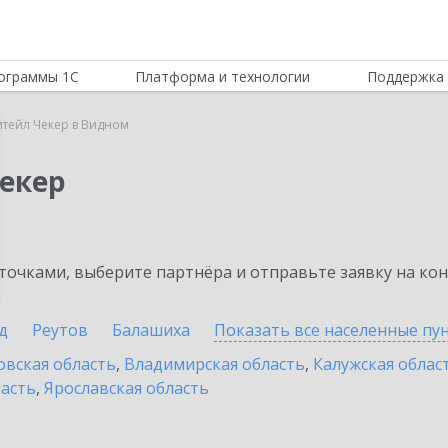
ограммы 1С
Платформа и технологии
Поддержка 
итейл Чекер в Видном
Чекер
очками, выберите партнёра и отправьте заявку на ко
д
Реутов
Балашиха
Показать все населенные
пу
овская область
,
Владимирская область
,
Калужская облас
ласть
,
Ярославская область