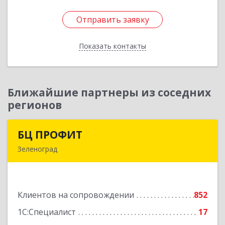
Отправить заявку
Отправить заявку
Показать контакты
Назад
Ближайшие партнеры из соседних
регионов
БЦ ПРОФИТ
БЦ ПРОФИТ
Зеленоград
124482, Москва г, Зеленоград г, корпус 340,
этаж 1, пом.Х, ком.1-5
Клиентов на сопровождении
852
Подробнее
1С:Специалист
17