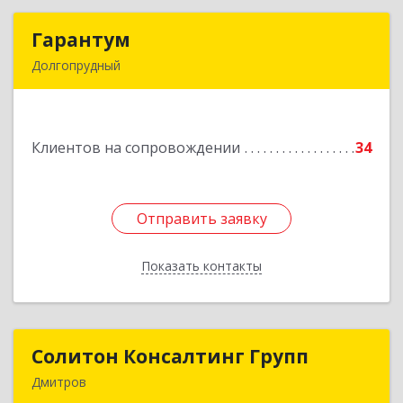
Гарантум
Гарантум
Долгопрудный
141707, Московская обл, Долгопрудный г,
Заводская ул, дом № 7
Клиентов на сопровождении
34
Подробнее
Отправить заявку
Отправить заявку
Показать контакты
Назад
Солитон Консалтинг Групп
Солитон Консалтинг Групп
Дмитров
141804, Московская обл, г.о. Дмитровский,