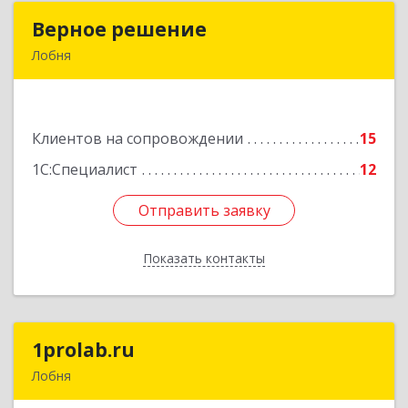
Верное решение
Верное решение
Лобня
141730, Московская обл, Лобня г, Чехова ул,
дом № 12, кв.68
Клиентов на сопровождении
15
Подробнее
1С:Специалист
12
Отправить заявку
Отправить заявку
Показать контакты
Назад
1prolab.ru
1prolab.ru
Лобня
141865, Московская обл, Дмитровский р-н,