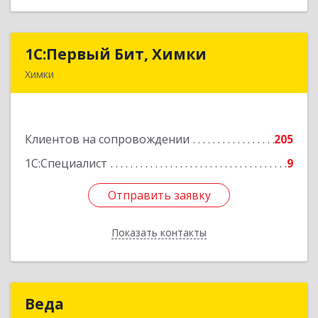
1С:Первый Бит, Химки
1С:Первый Бит, Химки
Химки
141402, Московская обл, г.о. Химки, Химки г,
Московская ул, дом № 38А, оф.1201
Клиентов на сопровождении
205
Подробнее
1С:Специалист
9
Отправить заявку
Отправить заявку
Показать контакты
Назад
Веда
Веда