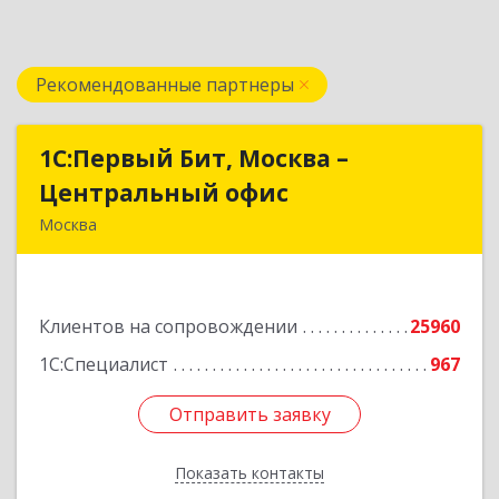
Рекомендованные партнеры
1С:Первый Бит, Москва –
1С:Первый Бит, Москва –
Центральный офис
Центральный офис
Москва
г. Москва, ул. Воронцовская, д. 35Б, корп 2
Подробнее
Клиентов на сопровождении
25960
1С:Специалист
967
Отправить заявку
Отправить заявку
Показать контакты
Назад