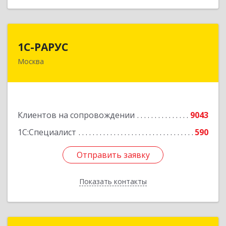
1С-РАРУС
1С-РАРУС
Москва
127434, Москва г, Дмитровское ш, дом № 9Б
Подробнее
Клиентов на сопровождении
9043
1С:Специалист
590
Отправить заявку
Отправить заявку
Показать контакты
Назад