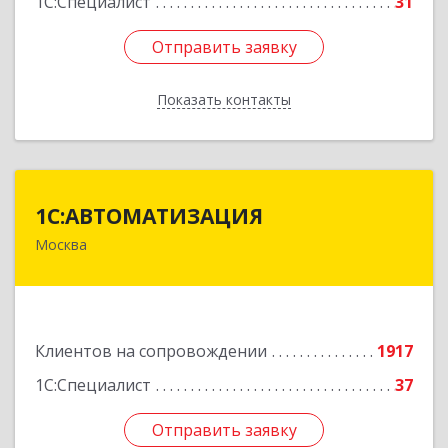
1С:Специалист
31
Отправить заявку
Отправить заявку
Показать контакты
Назад
1С:АВТОМАТИЗАЦИЯ
1С:АВТОМАТИЗАЦИЯ
Москва
111024, Москва г, Энтузиастов 1-я ул, дом №
12А
Подробнее
Клиентов на сопровождении
1917
1С:Специалист
37
Отправить заявку
Отправить заявку