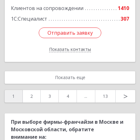
Подробнее
Клиентов на сопровождении
1410
1С:Специалист
307
Отправить заявку
Отправить заявку
Показать контакты
Назад
Показать еще
>
1
2
3
4
...
13
При выборе фирмы-франчайзи в Москве и
Московской области, обратите
внимание на: