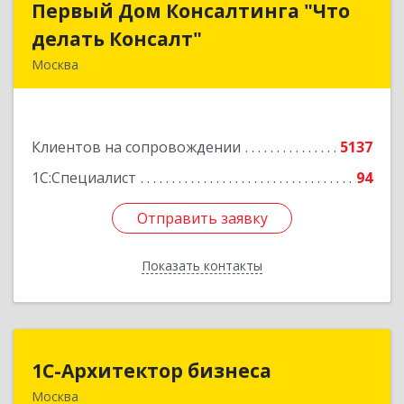
Первый Дом Консалтинга "Что
Первый Дом Консалтинга "Что
делать Консалт"
делать Консалт"
Москва
127083, Москва г, Мишина ул, дом № 56
Подробнее
Клиентов на сопровождении
5137
1С:Специалист
94
Отправить заявку
Отправить заявку
Показать контакты
Назад
1С-Архитектор бизнеса
1С-Архитектор бизнеса
Москва
115114, Москва г, Кожевнический 2-й пер, дом