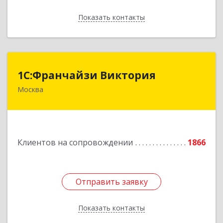
Показать контакты
Назад
1С:Франчайзи Виктория
1С:Франчайзи Виктория
Москва
111020, Москва г, Синичкина 2-я ул, дом № 9А,
строение 4, этаж 5 пом 1 ком 23
Подробнее
Клиентов на сопровождении
1866
Отправить заявку
Отправить заявку
Показать контакты
Назад