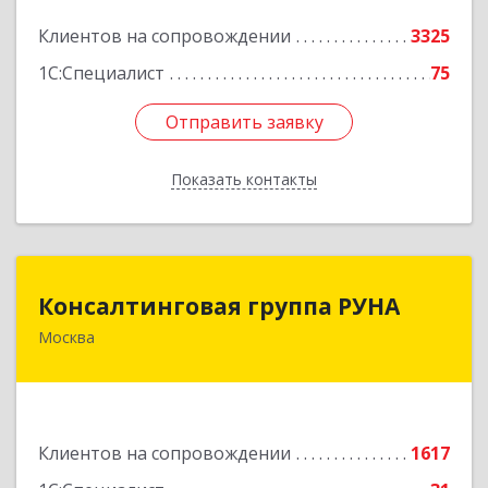
Подробнее
Клиентов на сопровождении
3325
1С:Специалист
75
Отправить заявку
Отправить заявку
Показать контакты
Назад
Консалтинговая группа РУНА
Консалтинговая группа РУНА
Москва
117218, Москва г, Кржижановского ул, дом №
29, корпус 1
Подробнее
Клиентов на сопровождении
1617