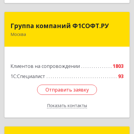
Группа компаний Ф1СОФТ.РУ
Группа компаний Ф1СОФТ.РУ
Москва
101000, Москва г, Лубянский проезд, дом №
27/1с1
Подробнее
Клиентов на сопровождении
1803
1С:Специалист
93
Отправить заявку
Отправить заявку
Показать контакты
Назад