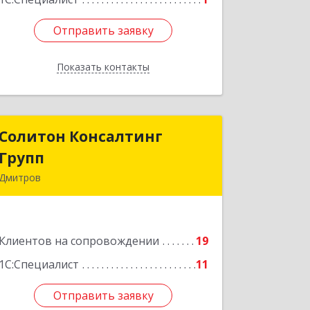
Отправить заявку
Отправить заявку
Показать контакты
Назад
Солитон Консалтинг
Солитон Консалтинг
Групп
Групп
Дмитров
141804, Московская обл, г.о.
Дмитровский, Дмитров г, Чекистская
ул, дом № 8, кв.186
Клиентов на сопровождении
19
Подробнее
1С:Специалист
11
Отправить заявку
Отправить заявку