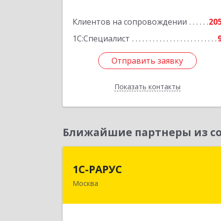
Подробне
Клиентов на сопровождении
20
1С:Специалист
Отправить заявку
Отправить заявку
Показать контакты
Назад
Ближайшие партнеры из со
1С-РАРУ
1С-РАРУС
Москва
127434, Москва г, Дмитровское ш
дом № 9