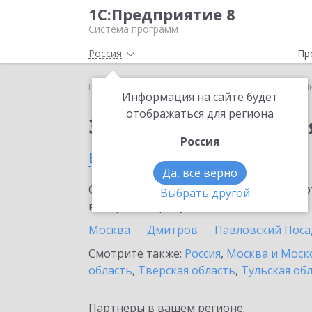
1С:Предприятие 8
Система программ
Россия
Пр
Главная
Сервисы ИТС
1С:Предприятие через И
Информация на сайте будет
отображаться для региона
Заказать 1С:Предпри
Россия
в Химках
Да, все верно
Ознакомьтесь с информационными карт
Выбрать другой
внедрение продукта.
Москва
Дмитров
Павловский Поса
Смотрите также:
Россия
,
Москва и Моск
область
,
Тверская область
,
Тульская об
Партнеры в вашем регионе: