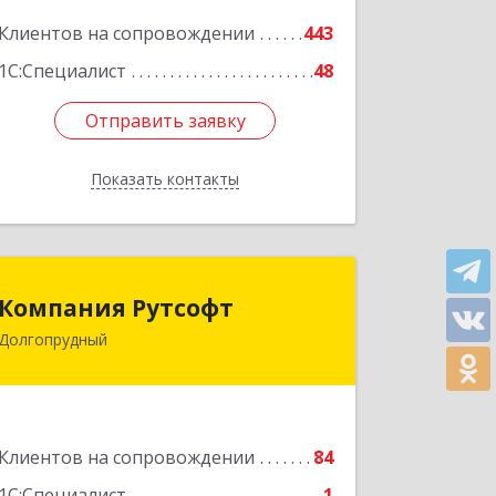
Подробнее
Клиентов на сопровождении
443
1С:Специалист
48
Отправить заявку
Отправить заявку
Показать контакты
Назад
Компания Рутсофт
Компания Рутсофт
Долгопрудный
141700, Московская обл,
Долгопрудный г, Новый Бульвар ул,
дом № 22, пом.12
Подробнее
Клиентов на сопровождении
84
1С:Специалист
1