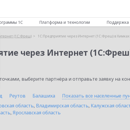
ограммы 1С
Платформа и технологии
Поддержка 
нтернет (1С:Фреш)
1С:Предприятие через Интернет (1С:Фреш) в Химках
ятие через Интернет (1С:Фреш
очками, выберите партнёра и отправьте заявку на ко
д
Реутов
Балашиха
Показать все населенные
пу
овская область
,
Владимирская область
,
Калужская облас
ласть
,
Ярославская область