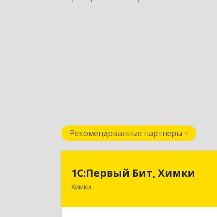
Рекомендованные партнеры
1С:Первый Бит, Химк
1С:Первый Бит, Химки
Химки
141402, Московская обл, г.о. Химки
Химки г, Московская ул, дом № 38А
оф.120