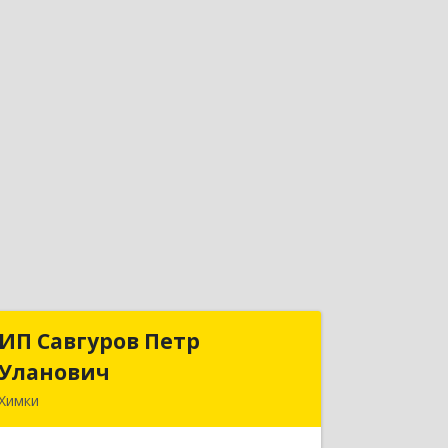
ИП Савгуров Петр
ИП Савгуров Петр
Уланович
Уланович
Химки
141407, Московская обл, Химки г,
Молодежная ул, дом № 68, кв.443