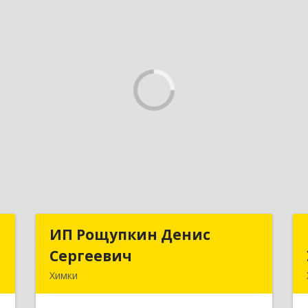
и
ИП Рощупкин Денис
ИП Рощупкин Денис
Сергеевич
Сергеевич
,
Химки
,
141402, Московская обл, г.о. Химки,
1
Химки г, Московская ул, дом № 21А,