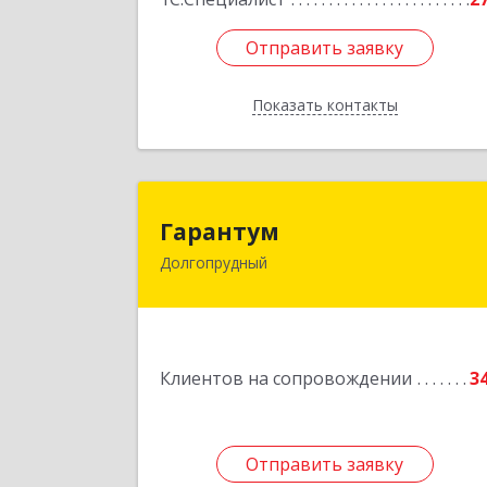
Отправить заявку
Отправить заявку
Показать контакты
Назад
Гаранту
Гарантум
Долгопрудный
141707, Московская обл
Долгопрудный г, Заводская ул, дом 
Подробне
Клиентов на сопровождении
3
Отправить заявку
Отправить заявку