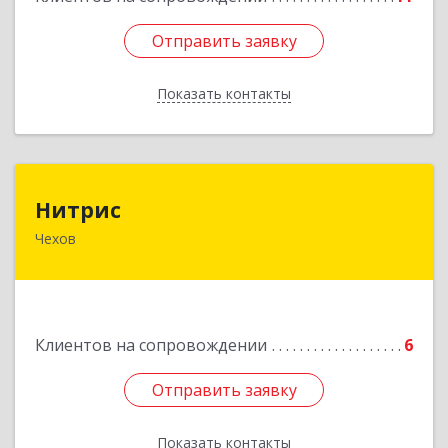
Отправить заявку
Отправить заявку
Показать контакты
Назад
Нитрис
Нитрис
Чехов
142350, Московская обл, Чехов м.о., Столбовая
пгт, Серпуховская ул, дом № 23
Подробнее
Клиентов на сопровождении
6
Отправить заявку
Отправить заявку
Показать контакты
Назад