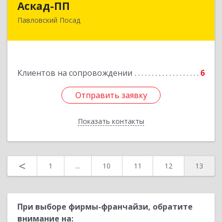
Аскад-ПП
Павловский Посад
142500, Московская обл, Павловский Посад г,
Кирова ул, дом № 4Б
Подробнее
Клиентов на сопровождении
6
Отправить заявку
Отправить заявку
Показать контакты
Назад
<
1
...
10
11
12
13
При выборе фирмы-франчайзи, обратите
внимание на: