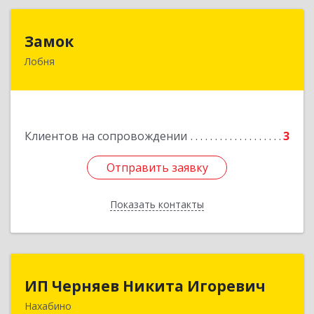
Замок
Замок
Лобня
Россия, 141730, Московская область, г. Лобня,
ул. Катюшки, д. 58, кв. 56
Подробнее
Клиентов на сопровождении
3
Отправить заявку
Отправить заявку
Показать контакты
Назад
ИП Черняев Никита Игоревич
ИП Черняев Никита Игоревич
Нахабино
143430, Московская обл, Красногорский р-н,