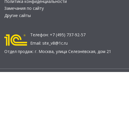
Политика конфиденциальности
Замечания по сайту
Другие сайты
Телефон:
+7 (495) 737-92-57
Email:
site_v8@1c.ru
Отдел продаж:
г. Москва
,
улица Селезнёвская, дом 21
© 2026 АО «Группа 1С» (правопреемник «1С»). Все права на сайт
защищены
© 2011- 2026 ООО «1С-Софт» (
о компании
).
Исключительное право на технологическую платформу
«1С:Предприятие 8» и типовые конфигурации программных
продуктов системы «1С:Предприятие 8», представленные на
этом сайте, принадлежит ООО «1С-Софт» - 100% дочерней
компании АО «Группа 1С»