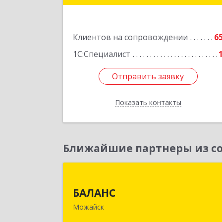
Латышская ул, дом № 13А, пом.
Подробне
Клиентов на сопровождении
6
1С:Специалист
Отправить заявку
Отправить заявку
Показать контакты
Назад
Ближайшие партнеры из со
БАЛАН
БАЛАНС
143200, Московская обл, Можайски
Можайск
р-н, Можайск г, Переяслав