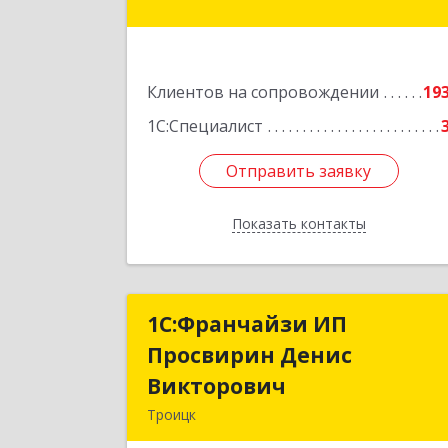
Хмельницкого ул, дом № 36, оф.
Подробне
Клиентов на сопровождении
19
1С:Специалист
Отправить заявку
Отправить заявку
Показать контакты
Назад
1C:Франчайзи ИП
1C:Франчайзи И
Просвирин Денис
Просвирин Дени
Викторович
Викторови
Троицк
108842, Москва г, вн.тер.г. городско