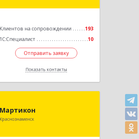
№ 4
Подробнее
Клиентов на сопровождении
193
1С:Специалист
10
Отправить заявку
Отправить заявку
Показать контакты
Назад
Мартикон
Мартикон
143090, Московская обл,
Краснознаменск
Краснознаменск г, Краснознаменная
ул, дом № 27, пом.36