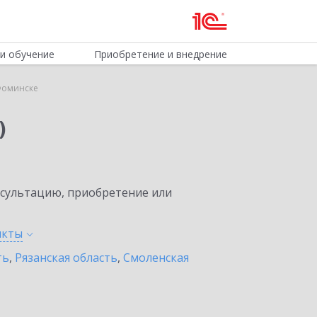
и обучение
Приобретение и внедрение
Фоминске
)
нсультацию, приобретение или
нкты
ть
,
Рязанская область
,
Смоленская