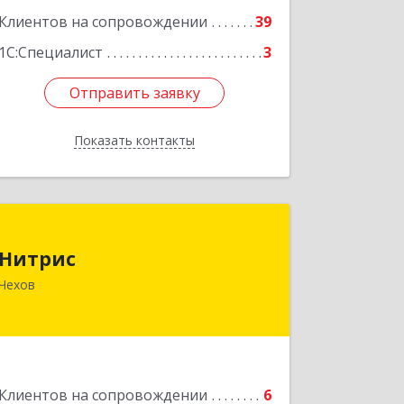
Клиентов на сопровождении
39
1С:Специалист
3
Отправить заявку
Отправить заявку
Показать контакты
Назад
Нитрис
Нитрис
142350, Московская обл, Чехов м.о.,
Чехов
Столбовая пгт, Серпуховская ул, дом
№ 23
Подробнее
Клиентов на сопровождении
6