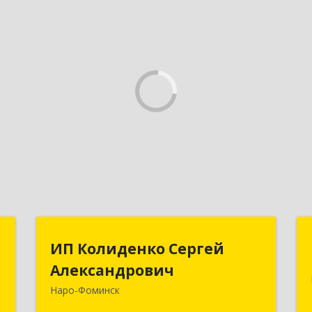
и
ИП Колиденко Сергей
ИП Колиденко Сергей
"
Александрович
Александрович
Наро-Фоминск
-
143300, Московская обл, Наро-
,
Фоминский р-н, Наро-Фоминск г,