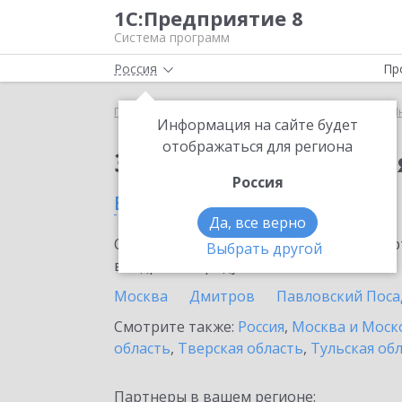
1С:Предприятие 8
Система программ
Россия
Пр
Главная
Сервисы ИТС
1С:Предприятие через И
Информация на сайте будет
отображаться для региона
Заказать 1С:Предпри
Россия
в Наро-Фоминске
Да, все верно
Ознакомьтесь с информационными карт
Выбрать другой
внедрение продукта.
Москва
Дмитров
Павловский Поса
Смотрите также:
Россия
,
Москва и Моск
область
,
Тверская область
,
Тульская об
Партнеры в вашем регионе: