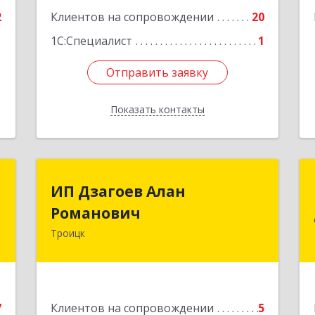
е
2
Клиентов на сопровождении
20
1
1С:Специалист
1
Отправить заявку
Отправить заявку
Показать контакты
Назад
р
ИП Дзагоев Алан
ИП Дзагоев Алан
ч
Романович
Романович
Троицк
,
119297, Москва
9
г,пос.Московский,ул.Родниковая,дом
30,к.1,кв.500Текстильщиков ул, дом
№ 6
е
7
Клиентов на сопровождении
5