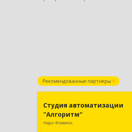
Рекомендованные партнеры
Студия автоматизаци
Студия автоматизации
"Алгоритм
"Алгоритм"
Наро-Фоминск
143306, Московская обл, г.о. Наро
Фоминский, Наро-Фоминск г