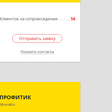
Подробнее
Клиентов на сопровождении
56
Отправить заявку
Отправить заявку
Показать контакты
Назад
ПРОФИТИК
ПРОФИТИК
143200, Московская обл, Можайский
Можайск
р-н, Можайск г, Молодежная ул, дом