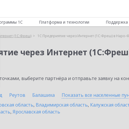
ограммы 1С
Платформа и технологии
Поддержка 
нтернет (1С:Фреш)
1С:Предприятие через Интернет (1С:Фреш) в Наро-
ятие через Интернет (1С:Фреш
очками, выберите партнёра и отправьте заявку на ко
д
Реутов
Балашиха
Показать все населенные
пу
овская область
,
Владимирская область
,
Калужская облас
ласть
,
Ярославская область