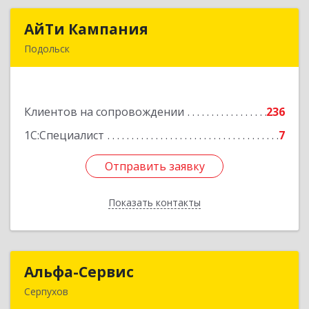
АйТи Кампания
АйТи Кампания
Подольск
142100, Московская обл, Подольск г,
Комсомольская ул, дом № 59, пом.1, пом.116
Клиентов на сопровождении
236
Подробнее
1С:Специалист
7
Отправить заявку
Отправить заявку
Показать контакты
Назад
Альфа-Сервис
Альфа-Сервис
Серпухов
142200, Московская обл, Серпухов г,