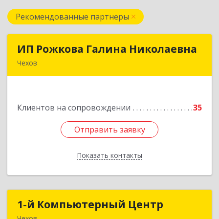
Рекомендованные партнеры
ИП Рожкова Галина Николаевна
ИП Рожкова Галина Николаевна
Чехов
142306, Московская обл, Чеховский р-н, Чехов
г, Лопасненская ул, дом № 7, кв.99
Клиентов на сопровождении
35
Подробнее
Отправить заявку
Отправить заявку
Показать контакты
Назад
1-й Компьютерный Центр
1-й Компьютерный Центр
Чехов