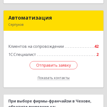
Автоматизация
Автоматизация
Серпухов
142205, Московская обл, Серпухов г,
Комсомольская ул, дом № 4а, кв.136
Клиентов на сопровождении
42
Подробнее
1С:Специалист
2
Отправить заявку
Отправить заявку
Показать контакты
Назад
При выборе фирмы-франчайзи в Чехове,
обратите внимание на: