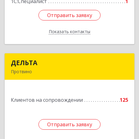
1С:Специалист
1
Отправить заявку
Отправить заявку
Показать контакты
Назад
ДЕЛЬТА
ДЕЛЬТА
Протвино
142281, Московская обл, Протвино г,
Кременковское ш, дом № 9А
Клиентов на сопровождении
125
Подробнее
Отправить заявку
Отправить заявку