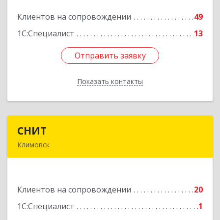
Клиентов на сопровождении
49
Подробнее
1С:Специалист
13
Отправить заявку
Отправить заявку
Показать контакты
Назад
СНИТ
СНИТ
Климовск
142180, Московская обл, Климовск г, Советская
ул, дом № 14
Клиентов на сопровождении
20
Подробнее
1С:Специалист
1