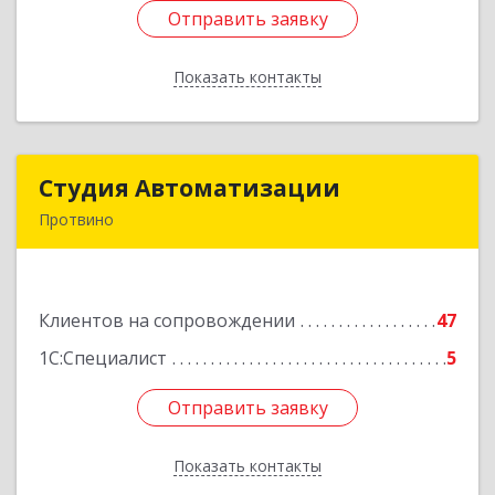
Отправить заявку
Отправить заявку
Показать контакты
Назад
Студия Автоматизации
Студия Автоматизации
Протвино
142281, Московская обл, Протвино г, Ленина
ул, дом № 39, оф.8
Клиентов на сопровождении
47
Подробнее
1С:Специалист
5
Отправить заявку
Отправить заявку
Показать контакты
Назад