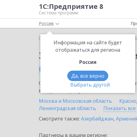
1С:Предприятие 8
Система программ
Россия
Пр
Главная
Сервисы ИТС
1С:Предприятие через И
Информация на сайте будет
отображаться для региона
Заказать 1С:Предпри
Россия
в России
Да, все верно
Ознакомьтесь с информационными карт
Выбрать другой
внедрение продукта.
Москва и Московская область
Красно
Ленинградская область
Показать все
Смотрите также:
Азербайджан
,
Армения
Партнеры в вашем регионе: