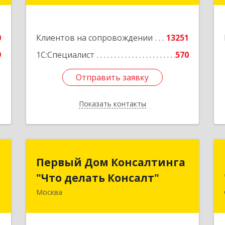
г.Санкт-Петербург, Невский проспект,
10
е
0
Клиентов на сопровождении
13251
Подробнее
9
1С:Специалист
570
Отправить заявку
Отправить заявку
Показать контакты
Назад
С
Первый Дом Консалтинга
Первый Дом Консалтинга
"Что делать Консалт"
"Что делать Консалт"
,
Б
Москва
127083, Москва г, Мишина ул, дом №
56
е