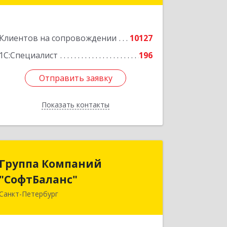
Подробнее
Клиентов на сопровождении
10127
1С:Специалист
196
Отправить заявку
Отправить заявку
Показать контакты
Назад
Группа Компаний
Группа Компаний
"СофтБаланс"
"СофтБаланс"
Санкт-Петербург
195112, Санкт-Петербург г, Заневский
пр-кт, дом № 30, корпус 2, литера А