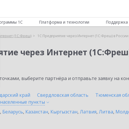
ограммы 1С
Платформа и технологии
Поддержка 
нтернет (1С:Фреш)
1С:Предприятие через Интернет (1С:Фреш) в России
ятие через Интернет (1С:Фреш
очками, выберите партнёра и отправьте заявку на ко
дарский край
Свердловская область
Тюменская об
 населенные
пункты
,
Беларусь
,
Казахстан
,
Кыргызстан
,
Латвия
,
Литва
,
Молд