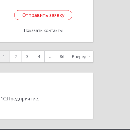
Отправить заявку
Отправить заявку
Показать контакты
Назад
1
2
3
4
...
86
Вперед
>
 1С:Предприятие.