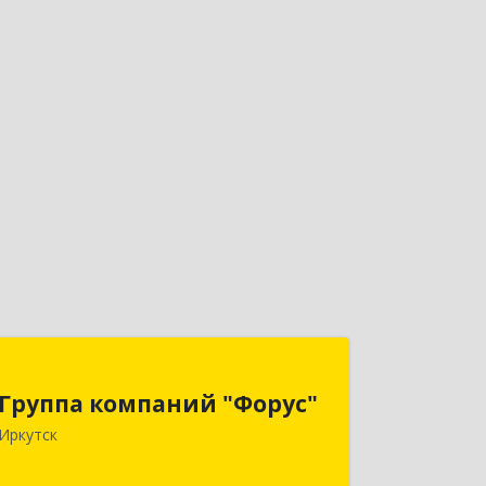
Группа компаний "Форус"
Группа компаний "Форус"
664007, Иркутская обл, Иркутск г,
Иркутск
Ямская ул, дом № 1, корпус 1, оф.1