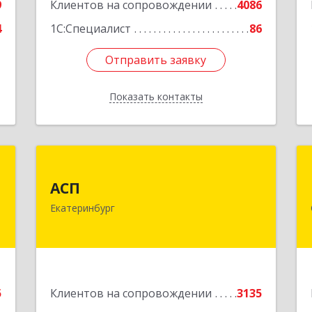
9
Клиентов на сопровождении
4086
4
1С:Специалист
86
Отправить заявку
Отправить заявку
Показать контакты
Назад
д
АСП
АСП
,
620075, Свердловская обл,
Екатеринбург
4
Екатеринбург г, Карла Либкнехта ул,
строение 22, оф.521
е
Подробнее
5
Клиентов на сопровождении
3135