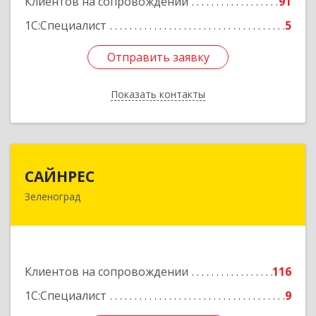
Клиентов на сопровождении
91
1С:Специалист
5
Отправить заявку
Отправить заявку
Показать контакты
Назад
САЙНРЕС
САЙНРЕС
Зеленоград
124365, Москва г, Зеленоград г, корпус 2307А,
кв.37
Подробнее
Клиентов на сопровождении
116
1С:Специалист
9