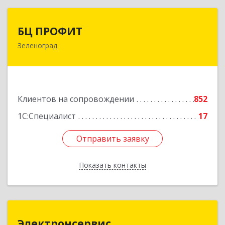
БЦ ПРОФИТ
БЦ ПРОФИТ
Зеленоград
124482, Москва г, Зеленоград г, корпус 340,
этаж 1, пом.Х, ком.1-5
Подробнее
Клиентов на сопровождении
852
1С:Специалист
17
Отправить заявку
Отправить заявку
Показать контакты
Назад
Электронсервис
Электронсервис