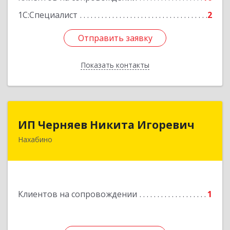
1С:Специалист
2
Отправить заявку
Отправить заявку
Показать контакты
Назад
ИП Черняев Никита Игоревич
ИП Черняев Никита Игоревич
Нахабино
143430, Московская обл, Красногорский р-н,
Нахабино рп, Красноармейская ул, дом № 60,
кв.8
Подробнее
Клиентов на сопровождении
1