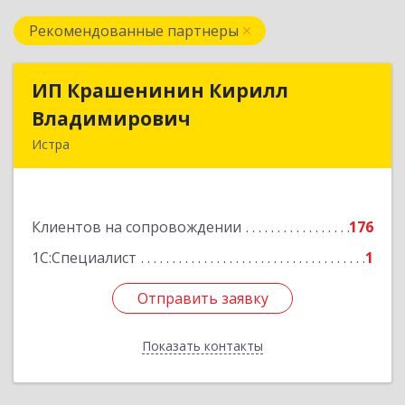
Рекомендованные партнеры
ИП Крашенинин Кирилл
ИП Крашенинин Кирилл
Владимирович
Владимирович
Истра
143500, Московская обл, Истра г, 9
Гвардейской Дивизии ул, дом № 62, корпус В,
кв.68
Клиентов на сопровождении
176
Подробнее
1С:Специалист
1
Отправить заявку
Отправить заявку
Показать контакты
Назад