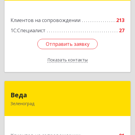
Подробнее
Клиентов на сопровождении
213
1С:Специалист
27
Отправить заявку
Отправить заявку
Показать контакты
Назад
Веда
Веда
Зеленоград
124683, Москва г, Зеленоград г, корпус 1504,
н.п.II
Подробнее