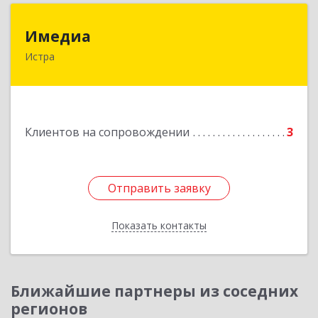
Имедиа
Имедиа
Истра
143500, Московская обл, Истринский р-н, Истра
г, Революции пл, дом № 6, офис 101
Подробнее
Клиентов на сопровождении
3
Отправить заявку
Отправить заявку
Показать контакты
Назад
Ближайшие партнеры из соседних
регионов