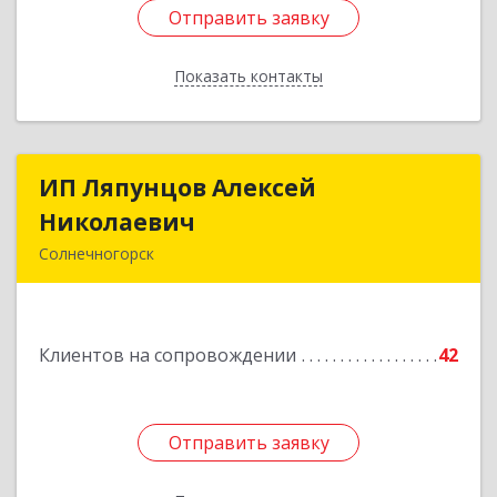
Отправить заявку
Отправить заявку
Показать контакты
Назад
ИП Ляпунцов Алексей
ИП Ляпунцов Алексей
Николаевич
Николаевич
Солнечногорск
Подробнее
Клиентов на сопровождении
42
Отправить заявку
Отправить заявку