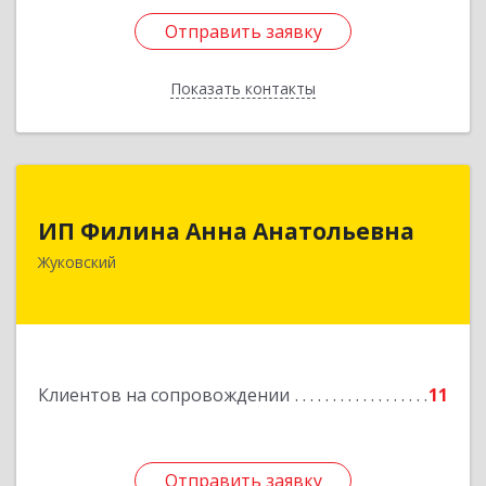
Отправить заявку
Отправить заявку
Показать контакты
Назад
ИП Филина Анна Анатольевна
ИП Филина Анна Анатольевна
140180, Московская обл, Жуковский г,
Жуковский
Баженова ул, дом № 19, кв.20
Подробнее
Клиентов на сопровождении
11
Отправить заявку
Отправить заявку