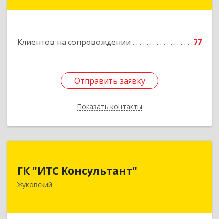
Подробнее
Клиентов на сопровождении
77
Отправить заявку
Отправить заявку
Показать контакты
Назад
ГК "ИТС Консультант"
ГК "ИТС Консультант"
140181, Московская обл, Жуковский г,
Жуковский
Ломоносова ул, дом № 29А, этаж 2, пом.3
Подробнее