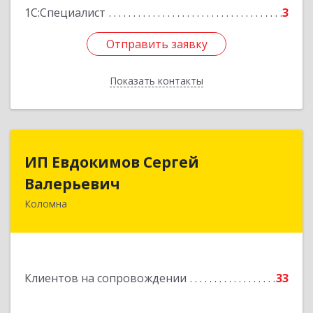
1С:Специалист
3
Отправить заявку
Отправить заявку
Показать контакты
Назад
ИП Евдокимов Сергей
ИП Евдокимов Сергей
Валерьевич
Валерьевич
Коломна
140400, Московская обл, Коломна г,
Толстикова ул, дом № 1а, кв.9
Подробнее
Клиентов на сопровождении
33