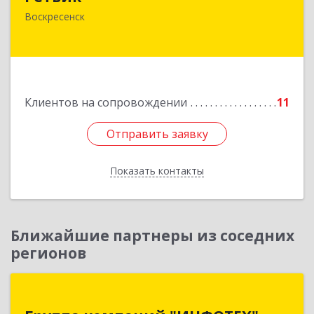
140200, Московская обл, Воскресенск г,
Воскресенск
Первостроителей ул, дом № 9
Подробнее
Клиентов на сопровождении
11
Отправить заявку
Отправить заявку
Показать контакты
Назад
Ближайшие партнеры из соседних
регионов
Группа компаний "ИНФОТЕХ"