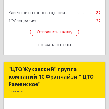
Клиентов на сопровождении
87
1С:Специалист
37
Отправить заявку
Отправить заявку
Показать контакты
Назад
"ЦТО Жуковский" группа
"ЦТО Жуковский" группа
компаний 1С:Франчайзи " ЦТО
компаний 1С:Франчайзи " ЦТО
Раменское"
Раменское"
Раменское
140100, Московская обл, Раменское г, Дергаево
д, Центральная ул, дом № 58А