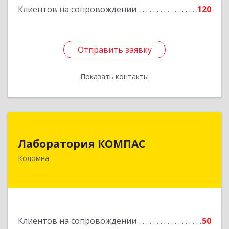
Клиентов на сопровождении
120
Подробнее
Отправить заявку
Отправить заявку
Показать контакты
Назад
Лаборатория КОМПАС
Лаборатория КОМПАС
140415, Московская обл, Коломна г, Л.Толстого
Коломна
ул, дом № 2
Подробнее
Клиентов на сопровождении
50