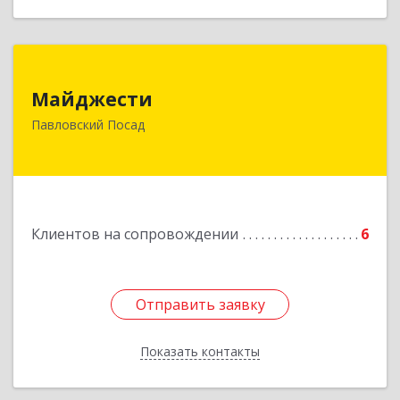
Майджести
Майджести
142502, Московская обл, Павлово-Посадский р-
Павловский Посад
н, Павловский Посад г, Южная ул, дом № 22,
кв.59
Подробнее
Клиентов на сопровождении
6
Отправить заявку
Отправить заявку
Показать контакты
Назад