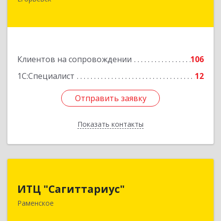
дом № 10, оф.2
Подробнее
Клиентов на сопровождении
106
1С:Специалист
12
Отправить заявку
Отправить заявку
Показать контакты
Назад
ИТЦ "Сагиттариус"
ИТЦ "Сагиттариус"
140103, Московская обл, Раменское г,
Раменское
Приборостроителей ул, дом № 16А, кв.16