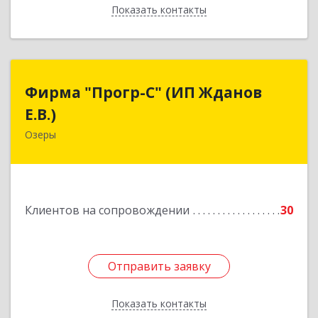
Показать контакты
Назад
Фирма "Прогр-С" (ИП Жданов
Фирма "Прогр-С" (ИП Жданов
Е.В.)
Е.В.)
Озеры
140563, Московская обл, Озерский р-н, Озеры г,
им Маршала Катукова мкр, дом № 16, кв.27
Подробнее
Клиентов на сопровождении
30
Отправить заявку
Отправить заявку
Показать контакты
Назад