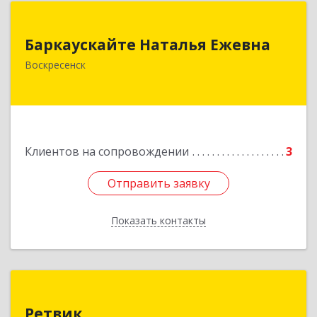
Баркаускайте Наталья Ежевна
Баркаускайте Наталья Ежевна
140222, Московская обл, Воскресенский р-н,
Воскресенск
Воскресенск г, Карпово с., Центральная ул., дом
№ 55А
Подробнее
Клиентов на сопровождении
3
Отправить заявку
Отправить заявку
Показать контакты
Назад
Ретвик
Ретвик