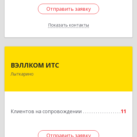
Отправить заявку
Отправить заявку
Показать контакты
Назад
ВЭЛЛКОМ ИТС
ВЭЛЛКОМ ИТС
140081, Московская обл, Лыткарино г.о.,
Лыткарино
Лыткарино г, Первомайская ул, дом № 3/5,
пом.1
Подробнее
Клиентов на сопровождении
11
Отправить заявку
Отправить заявку