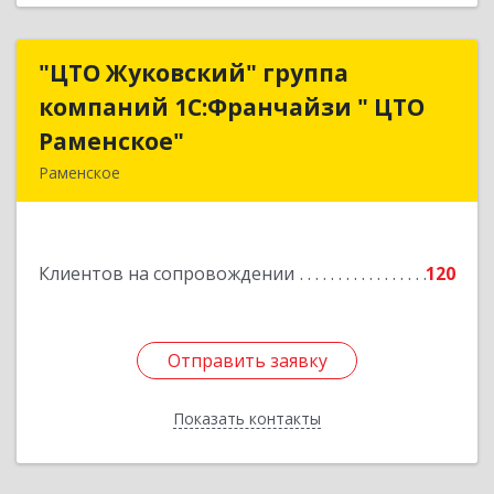
"ЦТО Жуковский" группа
"ЦТО Жуковский" группа
компаний 1С:Франчайзи " ЦТО
компаний 1С:Франчайзи " ЦТО
Раменское"
Раменское"
Раменское
140100, Московская обл, Раменское г, Дергаево
д, Центральная ул, дом № 58А
Клиентов на сопровождении
120
Подробнее
Отправить заявку
Отправить заявку
Показать контакты
Назад