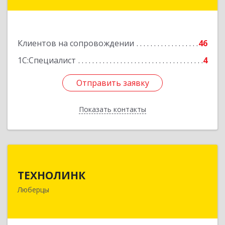
Подробнее
Клиентов на сопровождении
46
1С:Специалист
4
Отправить заявку
Отправить заявку
Показать контакты
Назад
ТЕХНОЛИНК
ТЕХНОЛИНК
140014, г.Люберцы, Октябрьский просп., д.373
Люберцы
Подробнее