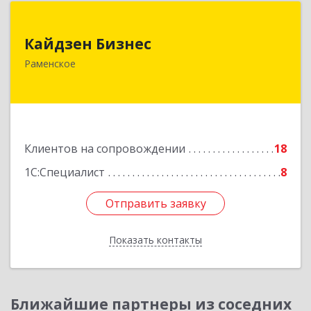
Кайдзен Бизнес
Кайдзен Бизнес
140165, Московская обл, Раменское г,
Раменское
Гжельского Кирпичного Завода п, дом № 11,
кв.12
Подробнее
Клиентов на сопровождении
18
1С:Специалист
8
Отправить заявку
Отправить заявку
Показать контакты
Назад
Ближайшие партнеры из соседних