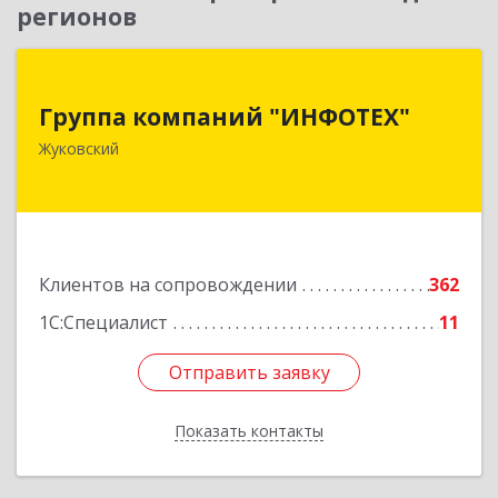
регионов
Группа компаний "ИНФОТЕХ"
Группа компаний "ИНФОТЕХ"
140180, Московская обл, Жуковский г, Чкалова
Жуковский
ул, дом № 37
Подробнее
Клиентов на сопровождении
362
1С:Специалист
11
Отправить заявку
Отправить заявку
Показать контакты
Назад