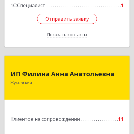
1С:Специалист
1
Отправить заявку
Отправить заявку
Показать контакты
Назад
ИП Филина Анна Анатольевна
ИП Филина Анна Анатольевна
140180, Московская обл, Жуковский г,
Жуковский
Баженова ул, дом № 19, кв.20
Подробнее
Клиентов на сопровождении
11