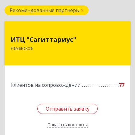
Рекомендованные партнеры
ИТЦ "Сагиттариус"
ИТЦ "Сагиттариус"
140103, Московская обл, Раменское г,
Раменское
Приборостроителей ул, дом № 16А, кв.16
Подробнее
Клиентов на сопровождении
77
Отправить заявку
Отправить заявку
Показать контакты
Назад