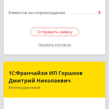
Клиентов на сопровождении
5
Отправить заявку
Отправить заявку
Показать контакты
Назад
1С:Франчайзи ИП Горшков
1С:Франчайзи ИП Горшков
Дмитрий Николаевич
Дмитрий Николаевич
Железнодорожный
143980, Московская обл, Железнодорожный г,
Пролетарская ул, дом № 10, кв.25
Подробнее