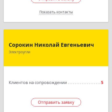
Показать контакты
Назад
Сорокин Николай Евгеньевич
Сорокин Николай Евгеньевич
Электроугли
Подробнее
Клиентов на сопровождении
5
Отправить заявку
Отправить заявку