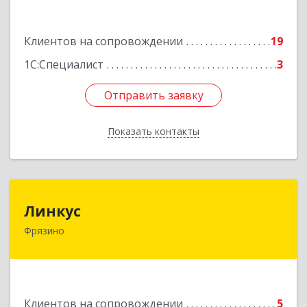
Подробнее
Клиентов на сопровождении
19
1С:Специалист
3
Отправить заявку
Отправить заявку
Показать контакты
Назад
Линкус
Линкус
Фрязино
141191, Московская обл, Фрязино г, Ленина ул,
дом № 37, кв.24
Подробнее
Клиентов на сопровождении
5