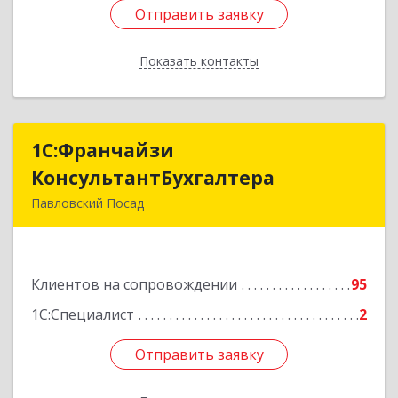
Отправить заявку
Отправить заявку
Показать контакты
Назад
1С:Франчайзи
1С:Франчайзи
КонсультантБухгалтера
КонсультантБухгалтера
Павловский Посад
142500, Московская обл, Павловский Посад г,
Каляева ул, дом № 3, оф.38
Клиентов на сопровождении
95
Подробнее
1С:Специалист
2
Отправить заявку
Отправить заявку