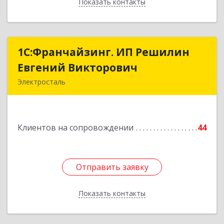
Показать контакты
Назад
1С:Франчайзинг. ИП Решилин
1С:Франчайзинг. ИП Решилин
Евгений Викторович
Евгений Викторович
Электросталь
144006, Московская обл, Электросталь г,
Ленина пр-кт, дом № 04, корпус 2, кв.39
Клиентов на сопровождении
44
Подробнее
Отправить заявку
Отправить заявку
Показать контакты
Назад