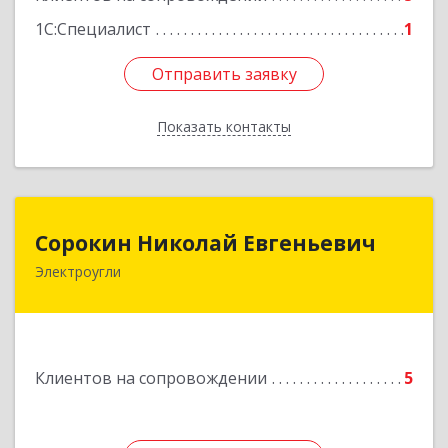
1С:Специалист
1
Отправить заявку
Отправить заявку
Показать контакты
Назад
Сорокин Николай Евгеньевич
Сорокин Николай Евгеньевич
Электроугли
Подробнее
Клиентов на сопровождении
5