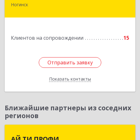
Ногинск
142403, Московская обл., г.Ногинск,
ул.Ремесленная, д.1, пом.33
Подробнее
Клиентов на сопровождении
15
Отправить заявку
Отправить заявку
Показать контакты
Назад
Ближайшие партнеры из соседних
регионов
АЙ ТИ ПРОФИ
АЙ ТИ ПРОФИ