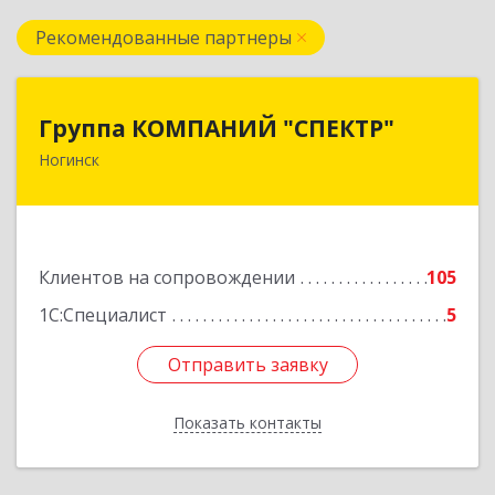
Рекомендованные партнеры
Группа КОМПАНИЙ "СПЕКТР"
Группа КОМПАНИЙ "СПЕКТР"
Ногинск
142400, Московская обл, г.о.Богородский,
Ногинск г, Рогожская ул, дом № 89, оф.210
Подробнее
Клиентов на сопровождении
105
1С:Специалист
5
Отправить заявку
Отправить заявку
Показать контакты
Назад