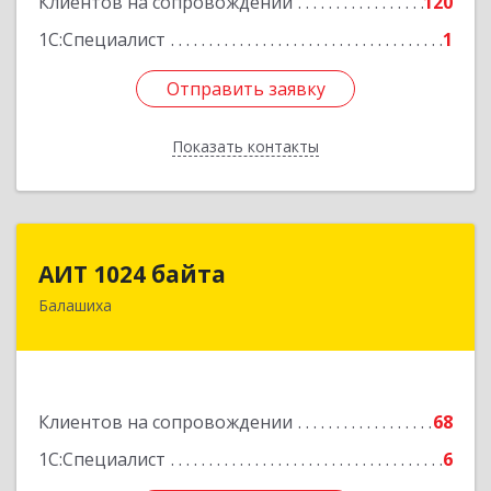
Клиентов на сопровождении
120
1С:Специалист
1
Отправить заявку
Отправить заявку
Показать контакты
Назад
АИТ 1024 байта
АИТ 1024 байта
Балашиха
143909, Московская обл, Балашиха г, Солнечная
ул, дом № 23, кв.104
Подробнее
Клиентов на сопровождении
68
1С:Специалист
6