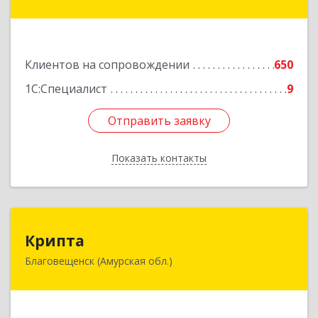
Горького ул, дом № 172/1
Подробнее
Клиентов на сопровождении
650
1С:Специалист
9
Отправить заявку
Отправить заявку
Показать контакты
Назад
Крипта
Крипта
Благовещенск (Амурская обл.)
675000, Амурская обл, Благовещенск г,
Амурская ул, дом № 236, оф.7-8
Подробнее