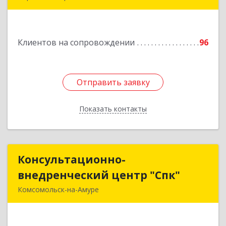
682910, Хабаровский край, Имени Лазо р-н,
Переяславка рп, Ленина ул, дом № 30, оф.1
Клиентов на сопровождении
96
Подробнее
Отправить заявку
Отправить заявку
Показать контакты
Назад
Консультационно-
Консультационно-
внедренческий центр "Спк"
внедренческий центр "Спк"
Комсомольск-на-Амуре
681013, Хабаровский край, Комсомольск-на-
Амуре г, Димитрова, дом № 5, кв.302