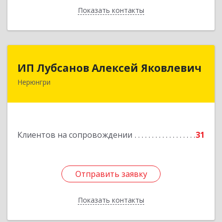
Показать контакты
Назад
ИП Лубсанов Алексей Яковлевич
ИП Лубсанов Алексей Яковлевич
Нерюнгри
675002, Амурская область, г. Благовещенск, ул.
Краснофлотская ,77/1, кв.38
Подробнее
Клиентов на сопровождении
31
Отправить заявку
Отправить заявку
Показать контакты
Назад