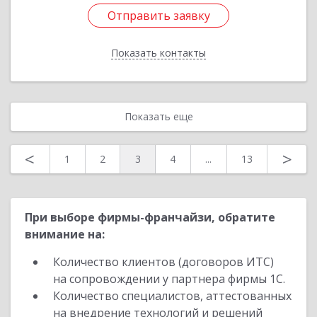
Отправить заявку
Отправить заявку
Показать контакты
Назад
Показать еще
<
>
1
2
3
4
...
13
При выборе фирмы-франчайзи, обратите
внимание на:
Количество клиентов (договоров ИТС)
на сопровождении у партнера фирмы 1С.
Количество специалистов, аттестованных
на внедрение технологий и решений