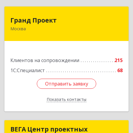
Гранд Проект
Гранд Проект
Москва
111033, Москва г, Золоторожский Вал ул, дом
№ 34, строение 1
Подробнее
Клиентов на сопровождении
215
1С:Специалист
68
Отправить заявку
Отправить заявку
Показать контакты
Назад
ВЕГА Центр проектных
ВЕГА Центр проектных