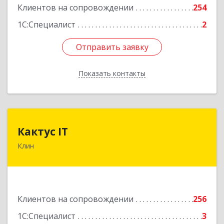
Клиентов на сопровождении
254
1С:Специалист
2
Отправить заявку
Отправить заявку
Показать контакты
Назад
Кактус IT
Кактус IT
Клин
141607, Московская обл, г.о.Клин, Клин г,
Дзержинского ул, дом № 22, пом.1А
Подробнее
Клиентов на сопровождении
256
1С:Специалист
3