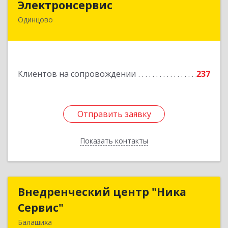
Электронсервис
Одинцово
143050, Московская обл, Одинцовский р-н,
Большие Вяземы рп, Ямская ул, владение № 4,
строение 27
Подробнее
Клиентов на сопровождении
237
Отправить заявку
Отправить заявку
Показать контакты
Назад
Внедренческий центр "Ника
Внедренческий центр "Ника
Сервис"
Сервис"
Балашиха