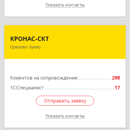
Показать контакты
Назад
КРОНАС-СКТ
КРОНАС-СКТ
Орехово-Зуево
142600, Московская обл, Орехово-Зуево г,
Бабушкина ул, дом № 2А, пом.31
Подробнее
Клиентов на сопровождении
298
1С:Специалист
17
Отправить заявку
Отправить заявку
Показать контакты
Назад