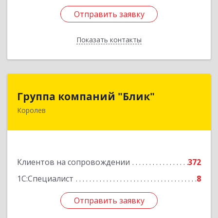
Отправить заявку
Отправить заявку
Показать контакты
Назад
Группа компаний "Блик"
Группа компаний "Блик"
Королев
141077, Московская обл, Королев г,
Октябрьский б-р, дом № 14
Подробнее
Клиентов на сопровождении
372
1С:Специалист
8
Отправить заявку
Отправить заявку