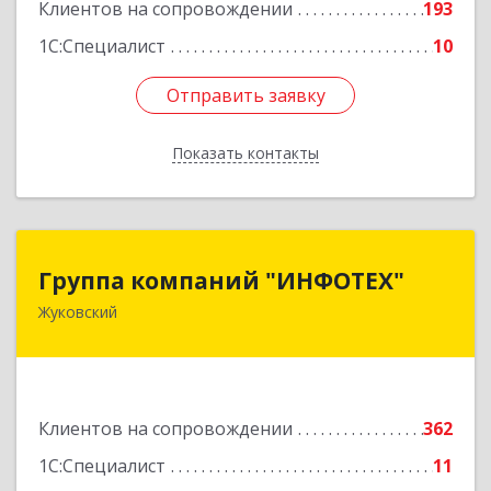
Клиентов на сопровождении
193
1С:Специалист
10
Отправить заявку
Отправить заявку
Показать контакты
Назад
Группа компаний "ИНФОТЕХ"
Группа компаний "ИНФОТЕХ"
Жуковский
140180, Московская обл, Жуковский г, Чкалова
ул, дом № 37
Подробнее
Клиентов на сопровождении
362
1С:Специалист
11