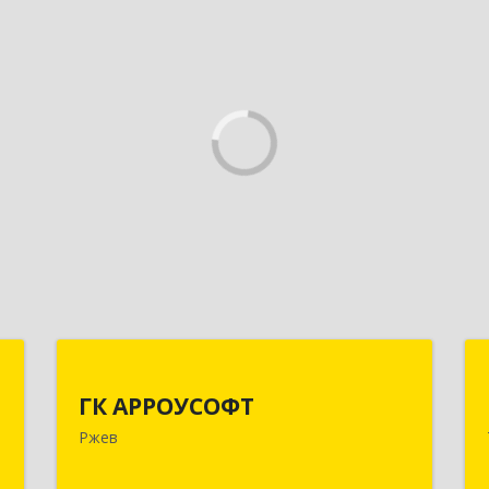
д
ГК АРРОУСОФТ
ГК АРРОУСОФТ
,
172381, Тверская обл, м.о. Ржевский,
Ржев
0
Ржев г, Большая Спасская ул, дом №
15, кв.2А