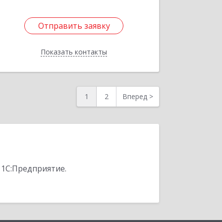
Отправить заявку
Отправить заявку
Показать контакты
Назад
1
2
Вперед
>
 1С:Предприятие.