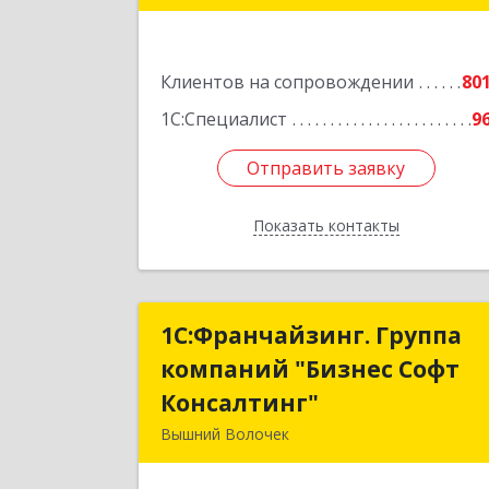
Подробне
Клиентов на сопровождении
80
1С:Специалист
9
Отправить заявку
Отправить заявку
Показать контакты
Назад
1С:Франчайзинг. Группа
1С:Франчайзинг. Групп
компаний "Бизнес Софт
компаний "Бизнес Соф
Консалтинг"
Консалтинг
Вышний Волочек
171157, Тверская обл, Вышни
Волочек г, Карла Либкнехта ул, дом 