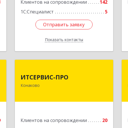
3
Клиентов на сопровождении
142
1
1С:Специалист
5
Отправить заявку
Отправить заявку
Показать контакты
Назад
-
ИТСЕРВИС-ПРО
г
ИТСЕРВИС-ПРО
171252, Тверская обл, Конаковский р-
Конаково
н, Конаково г, Учебная ул, дом № 17,
,
оф.35
3
Подробнее
е
9
Клиентов на сопровождении
20