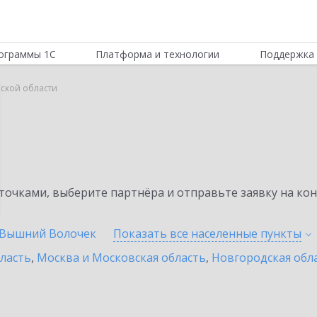
ограммы 1С
Платформа и технологии
Поддержка 
рской области
очками, выберите партнёра и отправьте заявку на ко
Вышний Волочек
Показать все населенные
пункты
бласть
,
Москва и Московская область
,
Новгородская обл