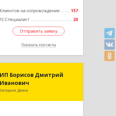
Клиентов на сопровождении
157
1С:Специалист
20
Отправить заявку
Отправить заявку
Показать контакты
Назад
ИП Борисов Дмитрий
ИП Борисов Дмитрий
Иванович
Иванович
Западная Двина
172610, Тверская обл,
Западнодвинский р-н, Западная
Двина г, Дачная 2-я ул, дом № 22, кв.2