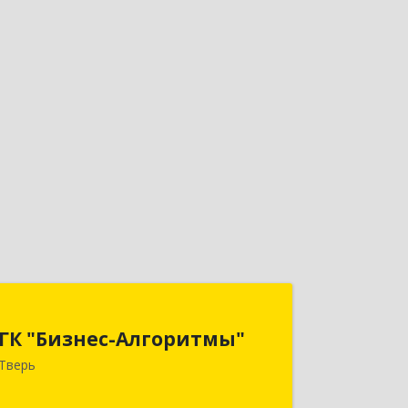
ГК "Бизнес-Алгоритмы"
ГК "Бизнес-Алгоритмы"
170006, Тверская обл, Тверь г,
Тверь
Брагина ул, дом № 6а, оф.300