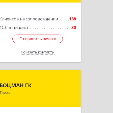
Подробнее
Клиентов на сопровождении
188
1С:Специалист
30
Отправить заявку
Отправить заявку
Показать контакты
Назад
БОЦМАН ГК
БОЦМАН ГК
170100, Тверская обл, Тверь г, Лидии
Тверь
Базановой ул, дом № 20, кв.X
Подробнее