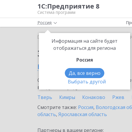
1С:Предприятие 8
Система программ
Россия
Пр
Главная
Сервисы ИТС
1С-ЭДО
1С-ЭДО в Тве
Информация на сайте будет
отображаться для региона
Заказать 1С-ЭДО
Россия
в Тверской области
Да, все верно
Ознакомьтесь с информационными карт
Выбрать другой
внедрение продукта.
Тверь
Кимры
Конаково
Ржев
Смотрите также:
Россия
,
Вологодская о
область
,
Ярославская область
Партнеры в вашем регионе: