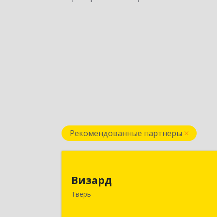
Рекомендованные партнеры
Визар
Визард
170006, Тверская обл, Тверь г
Тверь
Учительская ул, дом № 59, оф.11