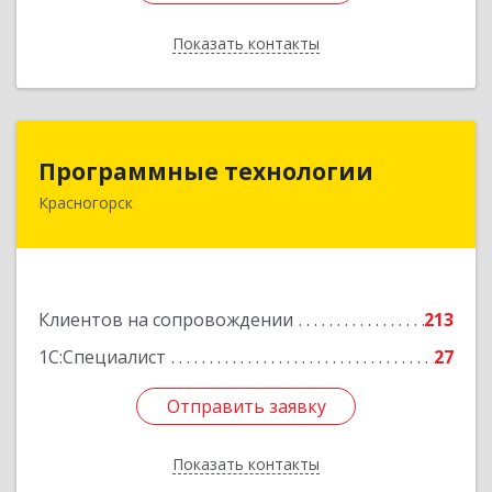
Показать контакты
Назад
Программные технологии
Программные технологии
Красногорск
143408, Московская обл, Красногорский р-н,
Красногорск г, Ленина ул, дом № 45, оф.40
Подробнее
Клиентов на сопровождении
213
1С:Специалист
27
Отправить заявку
Отправить заявку
Показать контакты
Назад