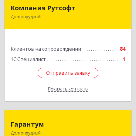
Компания Рутсофт
Компания Рутсофт
Долгопрудный
141700, Московская обл, Долгопрудный г,
Новый Бульвар ул, дом № 22, пом.12
Подробнее
Клиентов на сопровождении
84
1С:Специалист
1
Отправить заявку
Отправить заявку
Показать контакты
Назад
Гарантум
Гарантум
Долгопрудный
141707, Московская обл, Долгопрудный г,