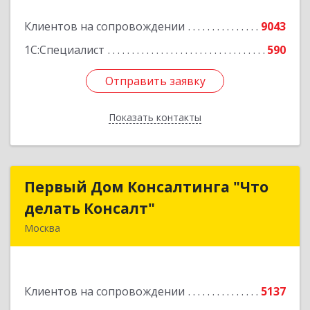
Клиентов на сопровождении
9043
1С:Специалист
590
Отправить заявку
Отправить заявку
Показать контакты
Назад
Первый Дом Консалтинга "Что
Первый Дом Консалтинга "Что
делать Консалт"
делать Консалт"
Москва
127083, Москва г, Мишина ул, дом № 56
Подробнее
Клиентов на сопровождении
5137