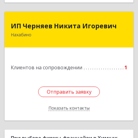
ИП Черняев Никита Игоревич
ИП Черняев Никита Игоревич
Нахабино
143430, Московская обл, Красногорский р-н,
Нахабино рп, Красноармейская ул, дом № 60,
кв.8
Подробнее
Клиентов на сопровождении
1
Отправить заявку
Отправить заявку
Показать контакты
Назад