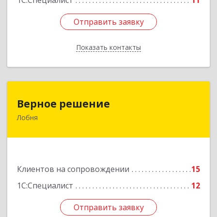
1С:Специалист
11
Отправить заявку
Отправить заявку
Показать контакты
Назад
Верное решение
Верное решение
Лобня
141730, Московская обл, Лобня г, Чехова ул,
дом № 12, кв.68
Подробнее
Клиентов на сопровождении
15
1С:Специалист
12
Отправить заявку
Отправить заявку