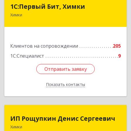
1С:Первый Бит, Химки
1С:Первый Бит, Химки
Химки
141402, Московская обл, г.о. Химки, Химки г,
Московская ул, дом № 38А, оф.1201
Подробнее
Клиентов на сопровождении
205
1С:Специалист
9
Отправить заявку
Отправить заявку
Показать контакты
Назад
ИП Рощупкин Денис Сергеевич
ИП Рощупкин Денис Сергеевич
Химки
141402, Московская обл, г.о. Химки, Химки г,