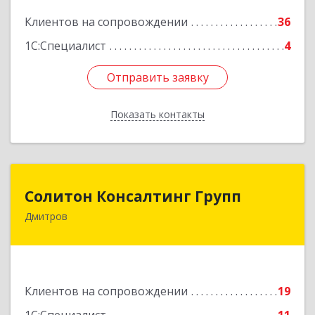
Подробнее
Клиентов на сопровождении
36
1С:Специалист
4
Отправить заявку
Отправить заявку
Показать контакты
Назад
Солитон Консалтинг Групп
Солитон Консалтинг Групп
Дмитров
141804, Московская обл, г.о. Дмитровский,
Дмитров г, Чекистская ул, дом № 8, кв.186
Подробнее
Клиентов на сопровождении
19