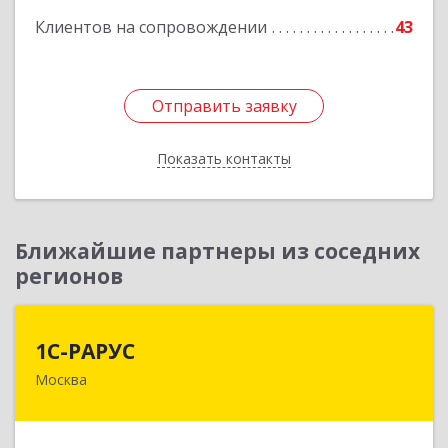
Клиентов на сопровождении
43
Отправить заявку
Отправить заявку
Показать контакты
Назад
Ближайшие партнеры из соседних
регионов
1С-РАРУС
1С-РАРУС
Москва
127434, Москва г, Дмитровское ш, дом № 9Б
Подробнее