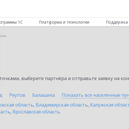
ограммы 1С
Платформа и технологии
Поддержка 
ном
очками, выберите партнёра и отправьте заявку на ко
д
Реутов
Балашиха
Показать все населенные
пу
овская область
,
Владимирская область
,
Калужская облас
ласть
,
Ярославская область