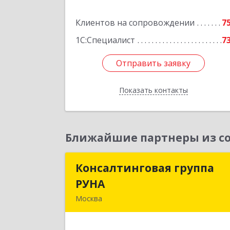
Подробне
Клиентов на сопровождении
7
1С:Специалист
7
Отправить заявку
Отправить заявку
Показать контакты
Назад
Ближайшие партнеры из со
Консалтинговая группа
Консалтинговая групп
РУНА
РУН
Москва
117218, Москва г, Кржижановского ул
дом № 29, корпус 