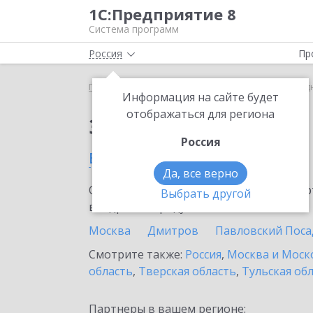
1С:Предприятие 8
Система программ
Россия
Пр
Главная
Сервисы ИТС
1С-ЭДО
1С-ЭДО в Вид
Информация на сайте будет
отображаться для региона
Заказать 1С-ЭДО
Россия
в Видном
Да, все верно
Ознакомьтесь с информационными карт
Выбрать другой
внедрение продукта.
Москва
Дмитров
Павловский Поса
Смотрите также:
Россия
,
Москва и Моск
область
,
Тверская область
,
Тульская об
Партнеры в вашем регионе: