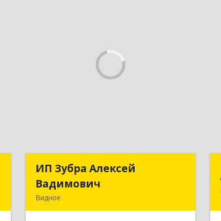
t
ИП Зубра Алексей
ИП Зубра Алексей
Вадимович
Вадимович
-
Видное
,
142700, Московская обл, Ленинский р-
4
н, Видное г, Березовая ул, дом № 9,