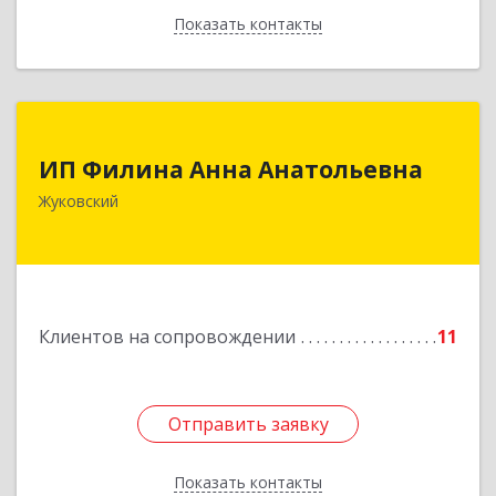
Показать контакты
Назад
ИП Филина Анна Анатольевна
ИП Филина Анна Анатольевна
140180, Московская обл, Жуковский г,
Жуковский
Баженова ул, дом № 19, кв.20
Подробнее
Клиентов на сопровождении
11
Отправить заявку
Отправить заявку
Показать контакты
Назад