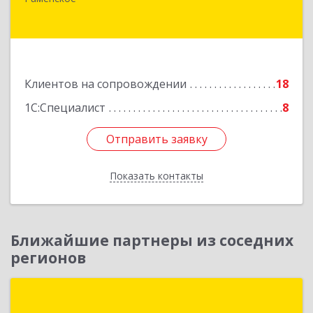
Гжельского Кирпичного Завода п, дом № 11,
кв.12
Подробнее
Клиентов на сопровождении
18
1С:Специалист
8
Отправить заявку
Отправить заявку
Показать контакты
Назад
Ближайшие партнеры из соседних
регионов
Группа компаний "ИНФОТЕХ"