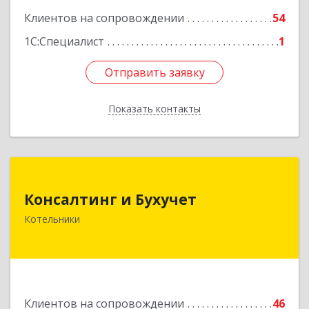
Клиентов на сопровождении
54
1С:Специалист
1
Отправить заявку
Отправить заявку
Показать контакты
Назад
Консалтинг и Бухучет
Консалтинг и Бухучет
140054, Московская обл, Котельники г,
Котельники
Карьерная ул, дом № 13, пом.1
Подробнее
Клиентов на сопровождении
46