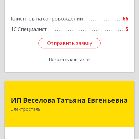
Клиентов на сопровождении
66
1С:Специалист
5
Отправить заявку
Отправить заявку
Показать контакты
Назад
ИП Веселова Татьяна Евгеньевна
ИП Веселова Татьяна Евгеньевна
144000, Московская обл, Электросталь г,
Электросталь
Николаева ул, дом № 6, кв.6
Подробнее