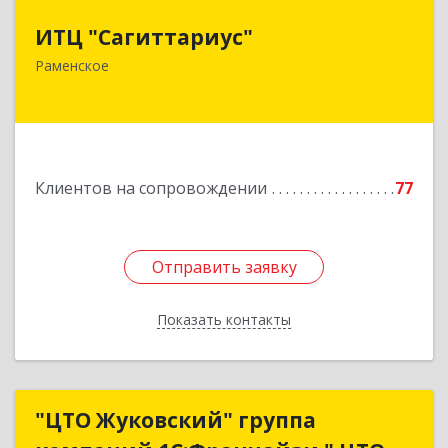
ИТЦ "Сагиттариус"
ИТЦ "Сагиттариус"
140103, Московская обл, Раменское г,
Раменское
Приборостроителей ул, дом № 16А, кв.16
Подробнее
Клиентов на сопровождении
77
Отправить заявку
Отправить заявку
Показать контакты
Назад
"ЦТО Жуковский" группа
"ЦТО Жуковский" группа