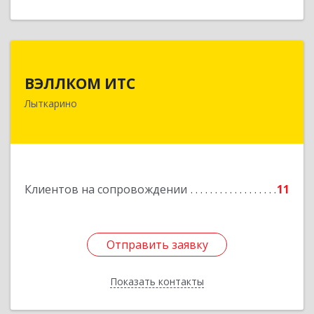
ВЭЛЛКОМ ИТС
ВЭЛЛКОМ ИТС
140081, Московская обл, Лыткарино г.о.,
Лыткарино
Лыткарино г, Первомайская ул, дом № 3/5,
пом.1
Подробнее
Клиентов на сопровождении
11
Отправить заявку
Отправить заявку
Показать контакты
Назад