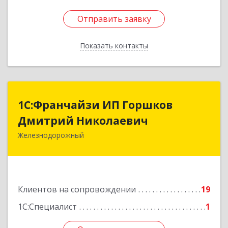
Отправить заявку
Отправить заявку
Показать контакты
Назад
1С:Франчайзи ИП Горшков
1С:Франчайзи ИП Горшков
Дмитрий Николаевич
Дмитрий Николаевич
Железнодорожный
143980, Московская обл, Железнодорожный г,
Пролетарская ул, дом № 10, кв.25
Подробнее
Клиентов на сопровождении
19
1С:Специалист
1