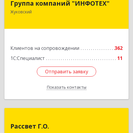
Группа компаний "ИНФОТЕХ"
140180, Московская обл, Жуковский г, Чкалова
Жуковский
ул, дом № 37
Подробнее
Клиентов на сопровождении
362
1С:Специалист
11
Отправить заявку
Отправить заявку
Показать контакты
Назад
Рассвет Г.О.
Рассвет Г.О.
140082, Московская обл, Лыткарино г, 5 мкр 1-