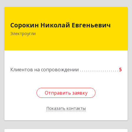
Сорокин Николай Евгеньевич
Сорокин Николай Евгеньевич
Электроугли
Подробнее
Клиентов на сопровождении
5
Отправить заявку
Отправить заявку
Показать контакты
Назад