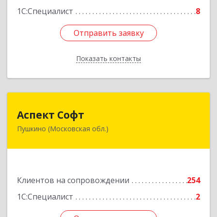
1С:Специалист
8
Отправить заявку
Отправить заявку
Показать контакты
Назад
Аспект Софт
Аспект Софт
Пушкино (Московская обл.)
141205, Московская обл, Пушкинский р-н,
Пушкино г, Московский пр-кт, дом № 44, пом.4
Подробнее
Клиентов на сопровождении
254
1С:Специалист
2