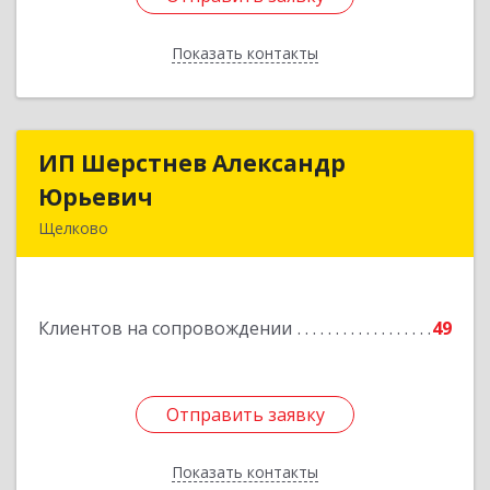
Показать контакты
Назад
ИП Шерстнев Александр
ИП Шерстнев Александр
Юрьевич
Юрьевич
Щелково
141180, Московская обл, Щелковский р-н,
Загорянский дп, Кирова ул, дом № 28
Клиентов на сопровождении
49
Подробнее
Отправить заявку
Отправить заявку
Показать контакты
Назад