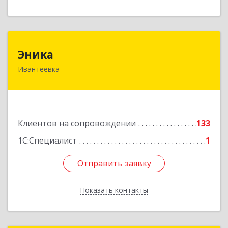
Эника
Эника
Ивантеевка
141280, Московская обл, г.о. Пушкинский,
Ивантеевка г, Заводская ул, дом № 12, кв.1
Подробнее
Клиентов на сопровождении
133
1С:Специалист
1
Отправить заявку
Отправить заявку
Показать контакты
Назад