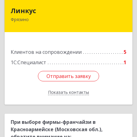
Линкус
Линкус
Фрязино
141191, Московская обл, Фрязино г, Ленина ул,
дом № 37, кв.24
Подробнее
Клиентов на сопровождении
5
1С:Специалист
1
Отправить заявку
Отправить заявку
Показать контакты
Назад
При выборе фирмы-франчайзи в
Красноармейске (Московская обл.),
обратите внимание на: