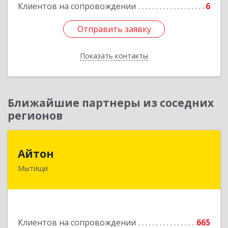
Клиентов на сопровождении
6
Отправить заявку
Отправить заявку
Показать контакты
Назад
Ближайшие партнеры из соседних
регионов
Айтон
Айтон
Мытищи
141006, Московская обл, Мытищи г,
Олимпийский пр-кт, строение 10, пом.1А,8
Подробнее
Клиентов на сопровождении
665