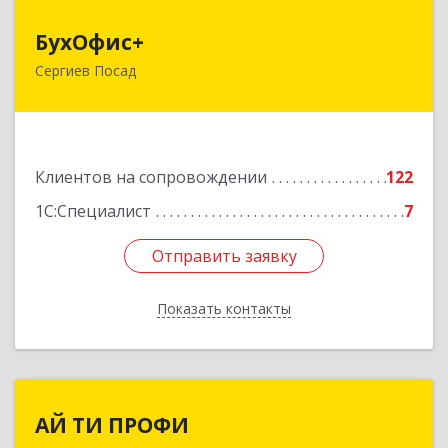
БухОфис+
БухОфис+
Сергиев Посад
141304, Московская обл, Сергиево-Посадский
р-н, Сергиев Посад г, Воробьевская ул, дом №
3, этаж 3, оф.1
Подробнее
Клиентов на сопровождении
122
1С:Специалист
7
Отправить заявку
Отправить заявку
Показать контакты
Назад
АЙ ТИ ПРОФИ
АЙ ТИ ПРОФИ