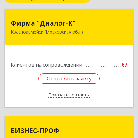
Фирма "Диалог-К"
Фирма "Диалог-К"
Красноармейск (Московская обл.)
141292, Московская обл, Красноармейск г,
Комсомольская ул, дом № 4, пом.25
Подробнее
Клиентов на сопровождении
67
Отправить заявку
Отправить заявку
Показать контакты
Назад
БИЗНЕС-ПРОФ
БИЗНЕС-ПРОФ