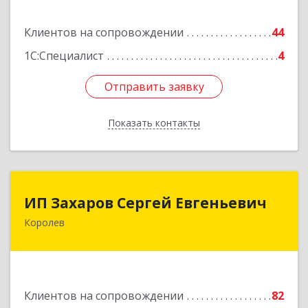
Подробнее
Клиентов на сопровождении
44
1С:Специалист
4
Отправить заявку
Отправить заявку
Показать контакты
Назад
ИП Захаров Сергей Евгеньевич
ИП Захаров Сергей Евгеньевич
Королев
141092, Московская обл, Королев г,
Юбилейный мкр, Пушкинская ул, дом № 13,
кв.115
Подробнее
Клиентов на сопровождении
82