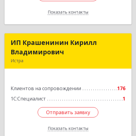
Показать контакты
Назад
ИП Крашенинин Кирилл
ИП Крашенинин Кирилл
Владимирович
Владимирович
Истра
143500, Московская обл, Истра г, 9
Гвардейской Дивизии ул, дом № 62, корпус В,
кв.68
Клиентов на сопровождении
176
Подробнее
1С:Специалист
1
Отправить заявку
Отправить заявку
Показать контакты
Назад