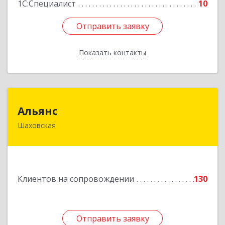
1С:Специалист
10
Отправить заявку
Отправить заявку
Показать контакты
Назад
Альянс
Альянс
Шаховская
143700, Московская обл, Шаховской р-н,
рп.Шаховская, ул.1-я Советская, дом № 44
Подробнее
Клиентов на сопровождении
130
Отправить заявку
Отправить заявку