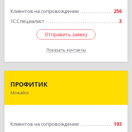
Подробнее
Клиентов на сопровождении
256
1С:Специалист
3
Отправить заявку
Отправить заявку
Показать контакты
Назад
ПРОФИТИК
ПРОФИТИК
Можайск
143200, Московская обл, Можайский р-н,
Можайск г, Молодежная ул, дом № 4
Подробнее
Клиентов на сопровождении
193