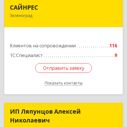
САЙНРЕС
САЙНРЕС
Зеленоград
124365, Москва г, Зеленоград г, корпус 2307А,
кв.37
Подробнее
Клиентов на сопровождении
116
1С:Специалист
9
Отправить заявку
Отправить заявку
Показать контакты
Назад
ИП Ляпунцов Алексей
ИП Ляпунцов Алексей
Николаевич
Николаевич