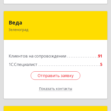
Веда
Веда
Зеленоград
124683, Москва г, Зеленоград г, корпус 1504,
н.п.II
Подробнее
Клиентов на сопровождении
91
1С:Специалист
5
Отправить заявку
Отправить заявку
Показать контакты
Назад