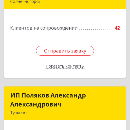
Солнечногорск
Подробнее
Клиентов на сопровождении
42
Отправить заявку
Отправить заявку
Показать контакты
Назад
ИП Поляков Александр
ИП Поляков Александр
Александрович
Александрович
Тучково
143160, Московская обл., Рузский р-н,
Дорохово п., Московская ул., д.9