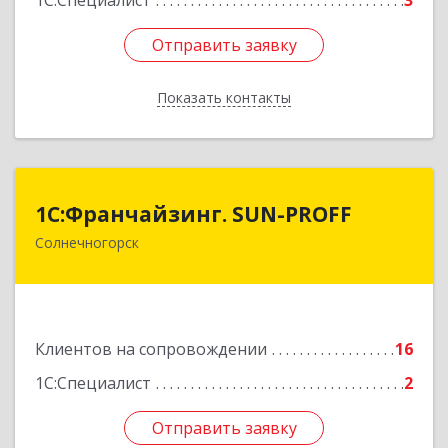
1С:Специалист
3
Отправить заявку
Отправить заявку
Показать контакты
Назад
1С:Франчайзинг. SUN-PROFF
1С:Франчайзинг. SUN-PROFF
Солнечногорск
141503, Московская обл, Солнечногорский р-н,
Солнечногорск г, Тамойкина ул, дом № 2, оф.26
Подробнее
Клиентов на сопровождении
16
1С:Специалист
2
Отправить заявку
Отправить заявку