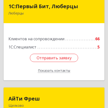
1С:Первый Бит, Люберцы
1С:Первый Бит, Люберцы
Люберцы
140009, Московская обл, Люберецкий р-н,
Люберцы г, Митрофанова ул, дом № 20А, оф.15
Подробнее
Клиентов на сопровождении
66
1С:Специалист
5
Отправить заявку
Отправить заявку
Показать контакты
Назад
АйТи Фреш
АйТи Фреш
Щелково
141100, Московская обл, Щелково г, Городской