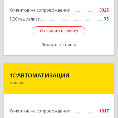
Подробнее
Клиентов на сопровождении
3325
1С:Специалист
75
Отправить заявку
Отправить заявку
Показать контакты
Назад
1С:АВТОМАТИЗАЦИЯ
1С:АВТОМАТИЗАЦИЯ
Москва
111024, Москва г, Энтузиастов 1-я ул, дом №
12А
Подробнее
Клиентов на сопровождении
1917