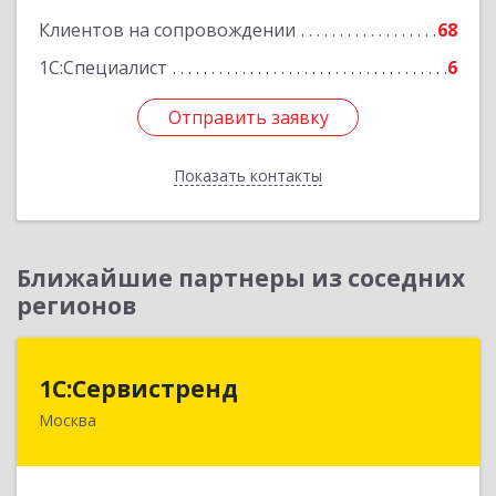
Клиентов на сопровождении
68
1С:Специалист
6
Отправить заявку
Отправить заявку
Показать контакты
Назад
Ближайшие партнеры из соседних
регионов
1С:Сервистренд
1С:Сервистренд
Москва
107023, Москва г, Семёновский пер, дом № 15,
этаж 6, пом.I, ком.4