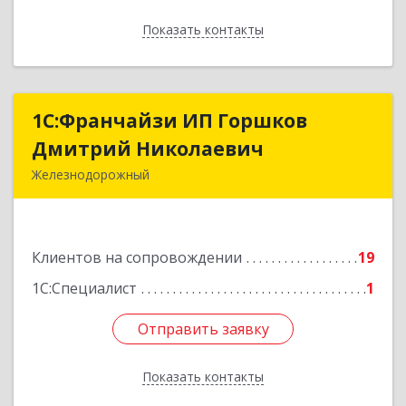
Показать контакты
Назад
1С:Франчайзи ИП Горшков
1С:Франчайзи ИП Горшков
Дмитрий Николаевич
Дмитрий Николаевич
Железнодорожный
143980, Московская обл, Железнодорожный г,
Пролетарская ул, дом № 10, кв.25
Клиентов на сопровождении
19
Подробнее
1С:Специалист
1
Отправить заявку
Отправить заявку
Показать контакты
Назад