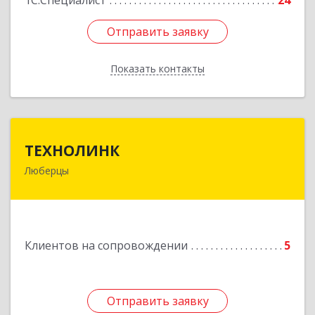
1С:Специалист
24
Отправить заявку
Отправить заявку
Показать контакты
Назад
ТЕХНОЛИНК
ТЕХНОЛИНК
Люберцы
140014, г.Люберцы, Октябрьский просп., д.373
Подробнее
Клиентов на сопровождении
5
Отправить заявку
Отправить заявку