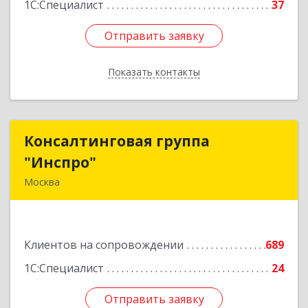
1С:Специалист
37
Отправить заявку
Отправить заявку
Показать контакты
Назад
Консалтинговая группа
Консалтинговая группа
"Инспро"
"Инспро"
Москва
107370, Москва г, Открытое ш, дом № 12,
строение 3, ком.55
Клиентов на сопровождении
689
Подробнее
1С:Специалист
24
Отправить заявку
Отправить заявку