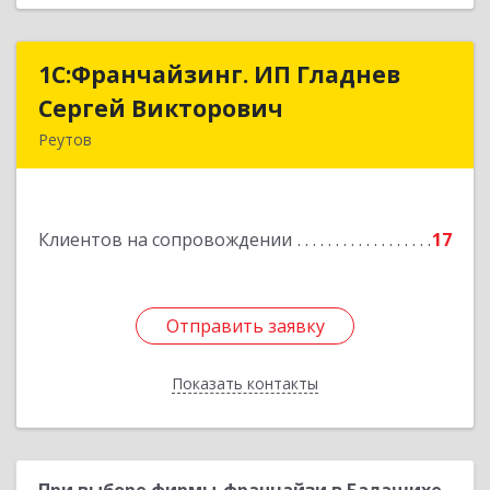
1С:Франчайзинг. ИП Гладнев
1С:Франчайзинг. ИП Гладнев
Сергей Викторович
Сергей Викторович
Реутов
143966, Московская обл, Реутов г, Парковая ул,
дом № 6, кв.37
Клиентов на сопровождении
17
Подробнее
Отправить заявку
Отправить заявку
Показать контакты
Назад