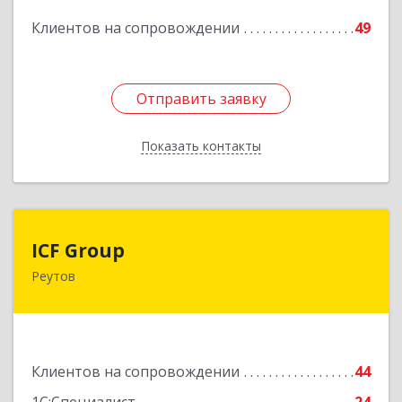
Клиентов на сопровождении
49
Подробнее
Отправить заявку
Отправить заявку
Показать контакты
Назад
ICF Group
ICF Group
Реутов
143965, Московская обл, г.о. Реутов, Реутов г,
Юбилейный пр-кт, дом № 40, пом.35
Подробнее
Клиентов на сопровождении
44