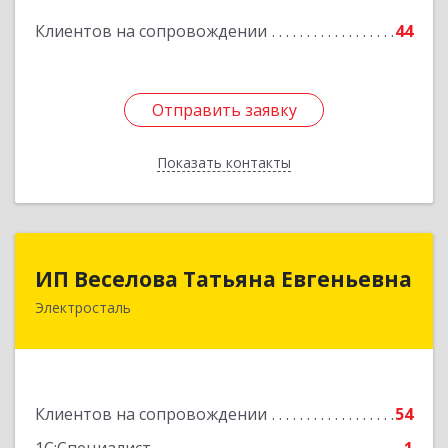
Клиентов на сопровождении
44
Подробнее
Отправить заявку
Отправить заявку
Показать контакты
Назад
ИП Веселова Татьяна Евгеньевна
ИП Веселова Татьяна Евгеньевна
Электросталь
144000, Московская обл, Электросталь г,
Николаева ул, дом № 6, кв.6
Подробнее
Клиентов на сопровождении
54