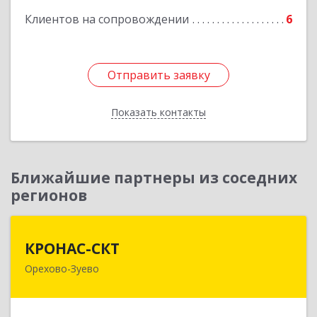
Клиентов на сопровождении
6
Отправить заявку
Отправить заявку
Показать контакты
Назад
Ближайшие партнеры из соседних
регионов
КРОНАС-СКТ
КРОНАС-СКТ
Орехово-Зуево
142600, Московская обл, Орехово-Зуево г,
Бабушкина ул, дом № 2А, пом.31