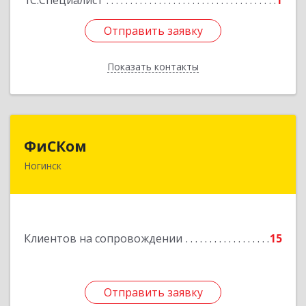
1С:Специалист
1
Отправить заявку
Отправить заявку
Показать контакты
Назад
ФиСКом
ФиСКом
Ногинск
142403, Московская обл., г.Ногинск,
ул.Ремесленная, д.1, пом.33
Подробнее
Клиентов на сопровождении
15
Отправить заявку
Отправить заявку