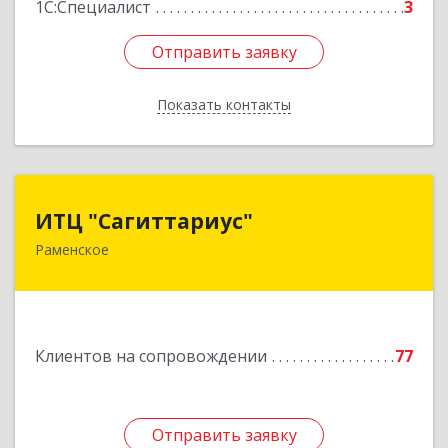
1С:Специалист
3
Отправить заявку
Отправить заявку
Показать контакты
Назад
ИТЦ "Сагиттариус"
ИТЦ "Сагиттариус"
Раменское
140103, Московская обл, Раменское г,
Приборостроителей ул, дом № 16А, кв.16
Подробнее
Клиентов на сопровождении
77
Отправить заявку
Отправить заявку