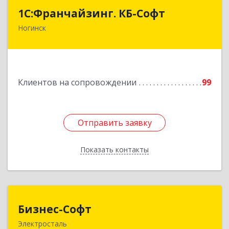
1С:Франчайзинг. КБ-Софт
1С:Франчайзинг. КБ-Софт
Ногинск
142400, Московская обл, г.о Богородский,
Ногинск г, Индустриальная ул, Здание № 41В,
оф.449
Подробнее
Клиентов на сопровождении
99
Отправить заявку
Отправить заявку
Показать контакты
Назад
Бизнес-Софт
Бизнес-Софт
Электросталь
144000, Московская обл, Электросталь г, Карла