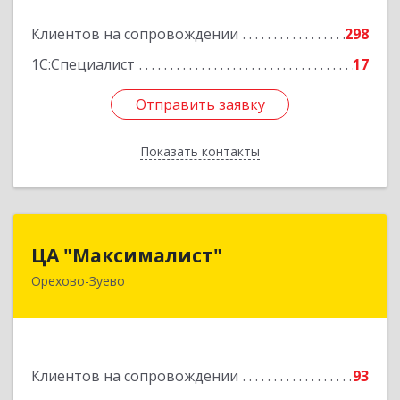
Подробнее
Клиентов на сопровождении
298
1С:Специалист
17
Отправить заявку
Отправить заявку
Показать контакты
Назад
ЦА "Максималист"
ЦА "Максималист"
Орехово-Зуево
142600, Московская обл, Орехово-Зуево г,
Ленина ул, дом № 78
Подробнее
Клиентов на сопровождении
93