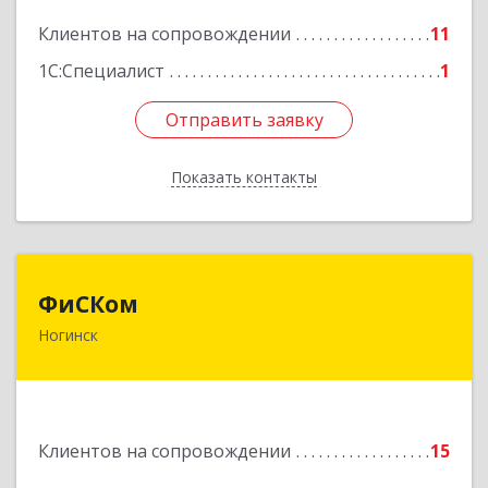
Подробнее
Клиентов на сопровождении
11
1С:Специалист
1
Отправить заявку
Отправить заявку
Показать контакты
Назад
ФиСКом
ФиСКом
Ногинск
142403, Московская обл., г.Ногинск,
ул.Ремесленная, д.1, пом.33
Подробнее
Клиентов на сопровождении
15