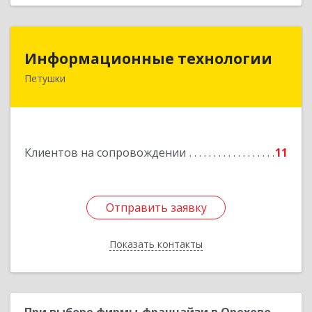
Информационные технологии
Информационные технологии
Петушки
601144, Владимирская обл, Петушки г,
Маяковского ул, дом № 19
Подробнее
Клиентов на сопровождении
11
Отправить заявку
Отправить заявку
Показать контакты
Назад