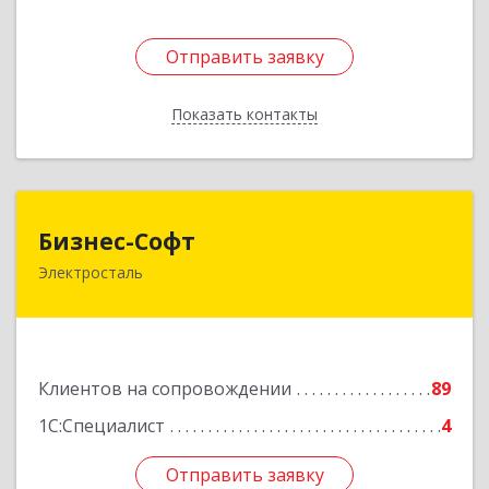
Отправить заявку
Отправить заявку
Показать контакты
Назад
Бизнес-Софт
Бизнес-Софт
Электросталь
144000, Московская обл, Электросталь г, Карла
Маркса ул, дом № 26
Подробнее
Клиентов на сопровождении
89
1С:Специалист
4
Отправить заявку
Отправить заявку