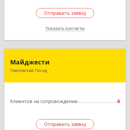
Отправить заявку
Отправить заявку
Показать контакты
Назад
Майджести
Майджести
Павловский Посад
142502, Московская обл, Павлово-Посадский р-
н, Павловский Посад г, Южная ул, дом № 22,
кв.59
Подробнее
Клиентов на сопровождении
6
Отправить заявку
Отправить заявку