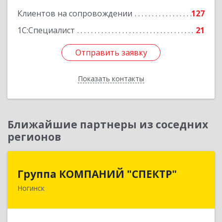
Подробнее
Клиентов на сопровождении
127
1С:Специалист
21
Отправить заявку
Отправить заявку
Показать контакты
Назад
Ближайшие партнеры из соседних
регионов
Группа КОМПАНИЙ "СПЕКТР"
Группа КОМПАНИЙ "СПЕКТР"
Ногинск
142400, Московская обл, г.о.Богородский,
Ногинск г, Рогожская ул, дом № 89, оф.210