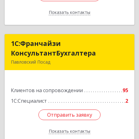
Показать контакты
Назад
1С:Франчайзи
1С:Франчайзи
КонсультантБухгалтера
КонсультантБухгалтера
Павловский Посад
142500, Московская обл, Павловский Посад г,
Каляева ул, дом № 3, оф.38
Клиентов на сопровождении
95
Подробнее
1С:Специалист
2
Отправить заявку
Отправить заявку
Показать контакты
Назад