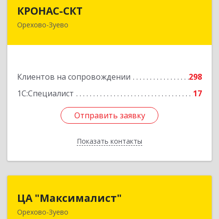
КРОНАС-СКТ
КРОНАС-СКТ
Орехово-Зуево
142600, Московская обл, Орехово-Зуево г,
Бабушкина ул, дом № 2А, пом.31
Подробнее
Клиентов на сопровождении
298
1С:Специалист
17
Отправить заявку
Отправить заявку
Показать контакты
Назад
ЦА "Максималист"
ЦА "Максималист"
Орехово-Зуево
142600, Московская обл, Орехово-Зуево г,