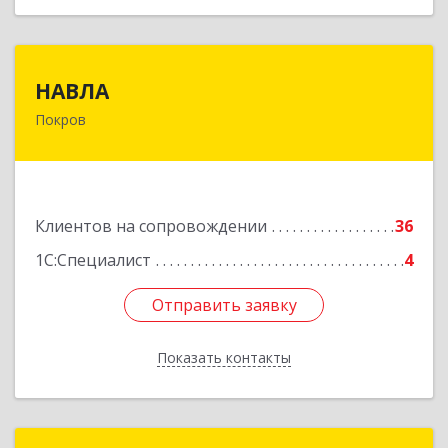
НАВЛА
НАВЛА
Покров
601120, Владимирская обл, Петушинский р-н,
Покров г, Ленина ул, дом № 98, пом.6
Подробнее
Клиентов на сопровождении
36
1С:Специалист
4
Отправить заявку
Отправить заявку
Показать контакты
Назад