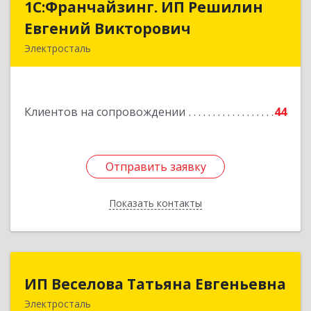
1С:Франчайзинг. ИП Решилин
1С:Франчайзинг. ИП Решилин
Евгений Викторович
Евгений Викторович
Электросталь
144006, Московская обл, Электросталь г,
Ленина пр-кт, дом № 04, корпус 2, кв.39
Клиентов на сопровождении
44
Подробнее
Отправить заявку
Отправить заявку
Показать контакты
Назад
ИП Веселова Татьяна Евгеньевна
ИП Веселова Татьяна Евгеньевна
Электросталь
144000, Московская обл, Электросталь г,