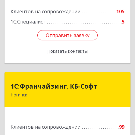
Подробнее
Клиентов на сопровождении
105
1С:Специалист
5
Отправить заявку
Отправить заявку
Показать контакты
Назад
1С:Франчайзинг. КБ-Софт
1С:Франчайзинг. КБ-Софт
Ногинск
142400, Московская обл, г.о Богородский,
Ногинск г, Индустриальная ул, Здание № 41В,
оф.449
Подробнее
Клиентов на сопровождении
99