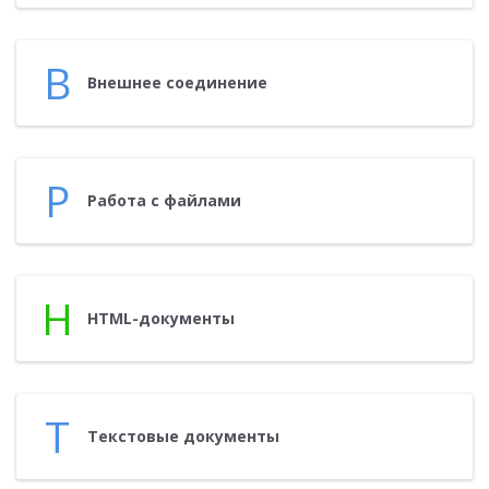
В
Внеш­нее со­еди­нение
Р
Ра­бота с фай­ла­ми
H
HTML-до­кумен­ты
Т
Тек­сто­вые до­кумен­ты