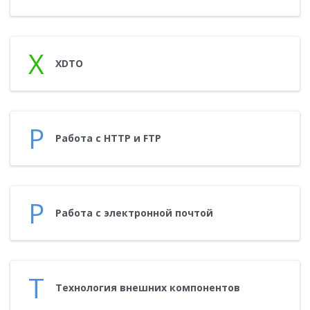
X
XDTO
Р
Ра­бота с HTTP и FTP
Р
Ра­бота с элек­трон­ной поч­той
Т
Тех­но­логия внеш­них ком­по­нен­тов