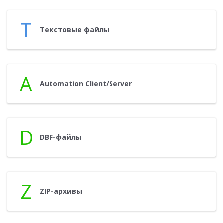
Т
Тек­сто­вые фай­лы
A
Automation Client/Server
D
DBF-фай­лы
Z
ZIP-ар­хи­вы