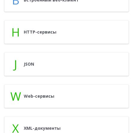
H
HTTP-сер­ви­сы
J
JSON
W
Web-сер­ви­сы
X
XML-до­кумен­ты