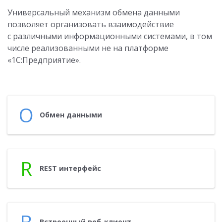
Универсальный механизм обмена данными
позволяет организовать взаимодействие
с различными информационными системами, в том
числе реализованными не на платформе
«1С:Предприятие».
О
Об­мен дан­ны­ми
R
REST ин­терфейс
В
Встро­ен­ный веб-кли­ент