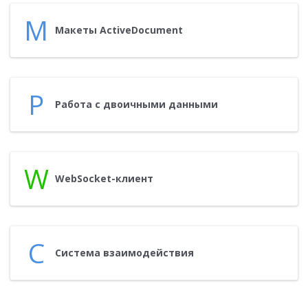
М
Ма­кеты ActiveDocument
Р
Ра­бота с дво­ич­ны­ми дан­ны­ми
W
WebSocket-кли­ент
С
Сис­те­ма вза­имо­дей­ствия