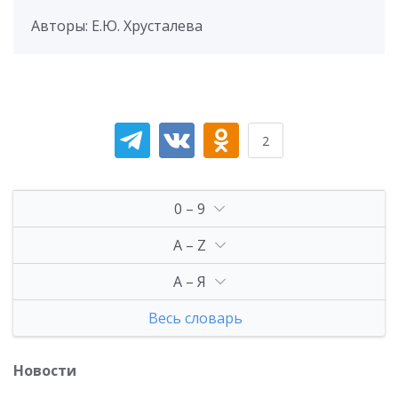
Авторы: Е.Ю. Хрусталева
2
0 – 9
A – Z
А – Я
Весь словарь
Новости