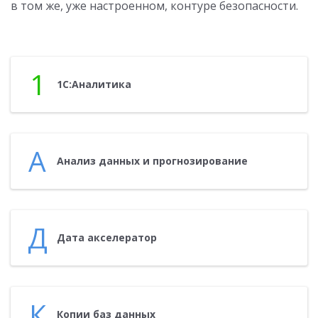
в том же, уже настроенном, контуре безопасности.
1
1С:Ана­лити­ка
А
Ана­лиз дан­ных и прог­но­зиро­вание
Д
Да­та ак­се­лера­тор
К
Ко­пии баз дан­ных