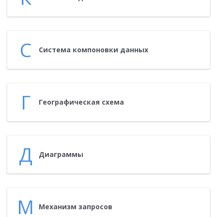
С
Сис­те­ма ком­по­нов­ки дан­ных
Г
Ге­ог­ра­фичес­кая схе­ма
Д
Ди­аг­раммы
М
Ме­ханизм зап­ро­сов